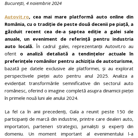
București, 4 noiembrie 2024
Autovit.ro
, cea mai mare platformă auto online din
România, cu o tradiție de peste două decenii pe piață, a
găzduit recent cea de-a șaptea ediție a galei sale
anuale, un eveniment de referință pentru industria
auto locală.
În cadrul galei, reprezentanții Autovit.ro au
oferit
o analiză detaliată a tendințelor actuale în
preferințele românilor pentru achiziția de autoturisme
,
bazată pe datele exclusive ale platformei, și au explorat
perspectivele pieței auto pentru anul 2025. Analiza a
evidențiat transformările semnificative din sectorul auto
românesc, oferind o imagine completă asupra dinamicii pieței
în primele nouă luni ale anului 2024.
La fel ca în anii precedenți, Gala a reunit peste 150 de
participanți de marcă din industrie, printre care dealeri auto,
importatori, parteneri strategici, jurnaliști și experți din
domeniu. Un moment important al evenimentului l-a