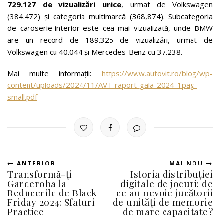
729.127 de vizualizări unice
, urmat de Volkswagen
(384.472) și categoria multimarcă (368,874). Subcategoria
de caroserie-interior este cea mai vizualizată, unde BMW
are un record de 189.325 de vizualizări, urmat de
Volkswagen cu 40.044 și Mercedes-Benz cu 37.238.
Mai multe informații:
https://www.autovit.ro/blog/wp-
content/uploads/2024/11/AVT-raport_gala-2024-1pag-
small.pdf
ANTERIOR
MAI NOU
Transformă-ți
Istoria distribuției
Garderoba la
digitale de jocuri: de
Reducerile de Black
ce au nevoie jucătorii
Friday 2024: Sfaturi
de unități de memorie
Practice
de mare capacitate?