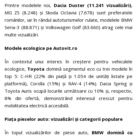
Printre modelele noi,
Dacia Duster (11.241 vizualizări)
,
MG ZS (8.248) și Skoda Octavia (7.678) sunt preferatele
românilor, iar în rândul autoturismelor rulate, modelele BMW
Seria-3 (88.871) și Volkswagen Golf (83.660) atrag cele mai
multe vizualizări.
Modele ecologice pe Autovit.ro
În contextul unui interes în creștere pentru vehiculele
ecologice,
Toyota
domină segmentul eco cu trei modele în
top 5: C-HR (22% din piață și 1.054 de unități listate pe
platformă), Corolla (15%) și RAV-4 (14%). Dacia Spring și
Toyota Auris ocupă locurile următoare cu 10% și, respectiv,
8% din ofertă, demonstrând interesul crescut pentru
mobilitatea electrică accesibilă.
Piața pieselor auto: vizualizări și categorii populare
În topul vizualizărilor de piese auto,
BMW domină cu