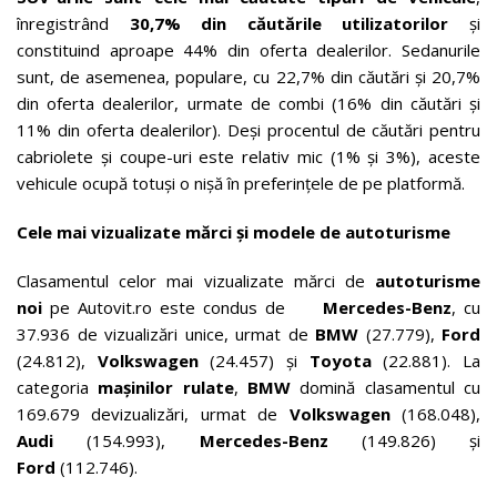
înregistrând
30,7% din căutările utilizatorilor
și
constituind aproape 44% din oferta dealerilor. Sedanurile
sunt, de asemenea, populare, cu 22,7% din căutări și 20,7%
din oferta dealerilor, urmate de combi (16% din căutări și
11% din oferta dealerilor). Deși procentul de căutări pentru
cabriolete și coupe-uri este relativ mic (1% și 3%), aceste
vehicule ocupă totuși o nișă în preferințele de pe platformă.
Cele mai vizualizate mărci și modele de autoturisme
Clasamentul celor mai vizualizate mărci de
autoturisme
noi
pe Autovit.ro este condus de
Mercedes-Benz
, cu
37.936 de vizualizări unice, urmat de
BMW
(27.779),
Ford
(24.812),
Volkswagen
(24.457) și
Toyota
(22.881). La
categoria
mașinilor rulate
,
BMW
domină clasamentul cu
169.679 devizualizări, urmat de
Volkswagen
(168.048),
Audi
(154.993),
Mercedes-Benz
(149.826) și
Ford
(112.746).