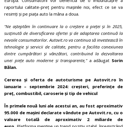
Europa. Consumatorii vor beneficia de o îmbunătățire a
raportului calitate-preț pentru mașinile noi, efect ce se va
resimți și pe piața auto la mâna a doua.
“Ne așteptăm în continuare la o creștere a pieței și în 2025,
susținută de diversificarea ofertei și de adaptarea continuă la
nevoile consumatorilor. Autovit.ro va continua să investească în
tehnologie și servicii de calitate, pentru a facilita conexiunea
dintre cumpărători și vânzători, contribuind la dezvoltarea
unei piețe auto moderne și transparente,”
a adăugat
Sorin
Bălan.
Cererea și oferta de autoturisme pe Autovit.ro în
ianuarie – septembrie 2024: creșteri, preferințe de
preț, combustibil, caroserie și tip de vehicul
În primele nouă luni ale acestui an, au fost aproximativ
95.000 de mașini declarate vândute pe Autovit.ro, cu o
valoare totală de aproximativ 2 miliarde de
euro.
Platforma menține un trend pozitiv stabil, înregistrând