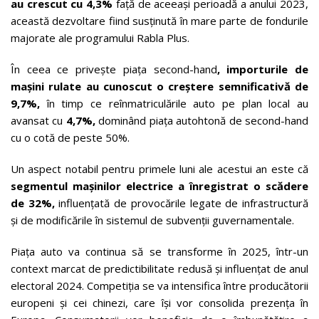
au crescut cu 4,3%
față de aceeași perioadă a anului 2023,
această dezvoltare fiind susținută în mare parte de fondurile
majorate ale programului Rabla Plus.
În ceea ce privește piața second-hand
, importurile de
mașini rulate
au cunoscut o creștere semnificativă de
9,7%,
în timp ce reînmatriculările auto pe plan local au
avansat cu
4,7%,
dominând piața autohtonă de second-hand
cu o cotă de peste 50%.
Un aspect notabil pentru primele luni ale acestui an este că
segmentul mașinilor electrice a înregistrat o scădere
de 32%,
influențată de provocările legate de infrastructură
și de modificările în sistemul de subvenții guvernamentale.
Piața auto va continua să se transforme în 2025, într-un
context marcat de predictibilitate redusă și influențat de anul
electoral 2024. Competiția se va intensifica între producătorii
europeni și cei chinezi, care își vor consolida prezența în