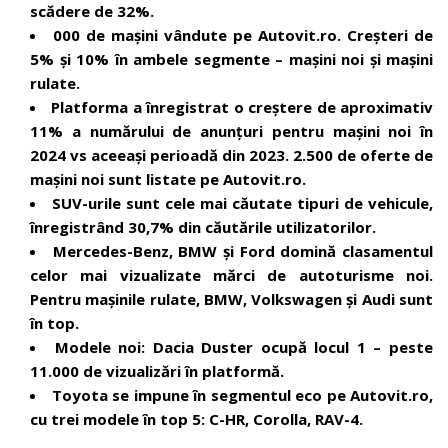
scădere de 32%.
000 de mașini vândute pe Autovit.ro. Creșteri de
5% și 10% în ambele segmente – mașini noi și mașini
rulate.
Platforma a înregistrat o creștere de aproximativ
11% a numărului de anunțuri pentru mașini noi în
2024 vs aceeași perioadă din 2
023
. 2.500 de oferte de
mașini noi sunt listate pe Autovit.ro.
SUV-urile sunt cele mai căutate tipuri de vehicule,
înregistrând 30,7% din căutările utilizatorilor.
Mercedes-Benz, BMW și Ford domină clasamentul
celor mai vizualizate mărci de autoturisme noi.
Pentru mașinile rulate, BMW, Volkswagen și Audi sunt
în top.
Modele noi: Dacia Duster ocupă locul 1 – peste
11.000 de vizualizări în platformă.
Toyota se impune în segmentul eco pe Autovit.ro,
cu trei modele în top 5: C-HR, Corolla, RAV-4.