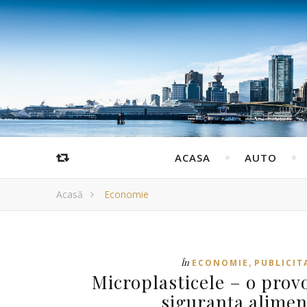
ACASA
AUTO
Acasă
Economie
,
În
ECONOMIE
PUBLICIT
Microplasticele – o prov
siguranța alime