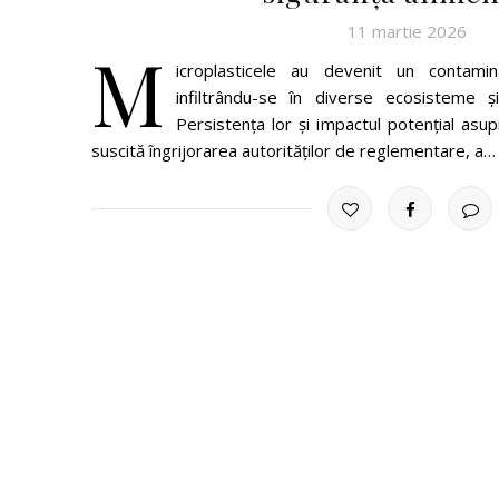
11 martie 2026
M
icroplasticele au devenit un contami
infiltrându-se în diverse ecosisteme și
Persistența lor și impactul potențial asup
suscită îngrijorarea autorităților de reglementare, a…