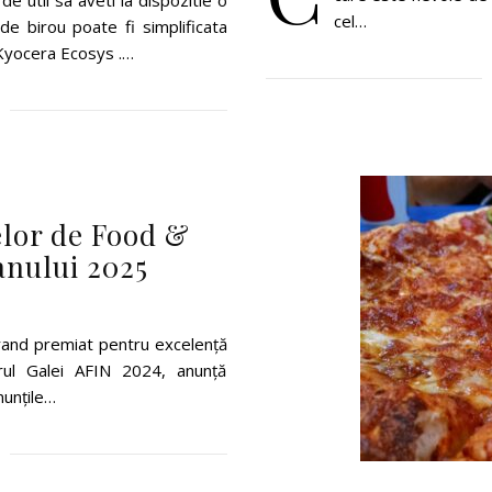
de util sa aveti la dispozitie o
cel…
de birou poate fi simplificata
r Kyocera Ecosys .…
elor de Food &
anului 2025
brand premiat pentru excelență
drul Galei AFIN 2024, anunță
nunțile…