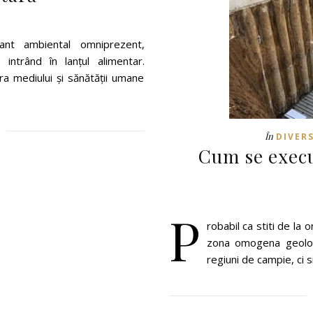
nant ambiental omniprezent,
 intrând în lanțul alimentar.
ra mediului și sănătății umane
În
DIVER
Cum se execu
P
robabil ca stiti de la
zona omogena geologi
regiuni de campie, ci 