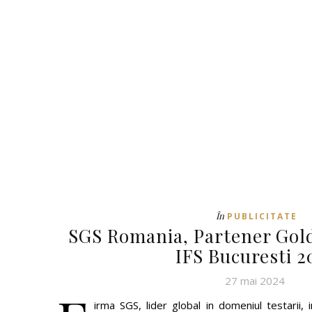
În
PUBLICITATE
SGS Romania, Partener Gold
IFS Bucuresti 2
27 mai 2024
irma SGS, lider global in domeniul testarii, in