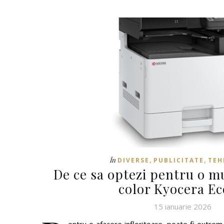
,
,
În
DIVERSE
PUBLICITATE
TEH
De ce sa optezi pentru o m
color Kyocera Ec
15 ianuarie 2026