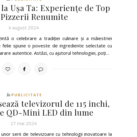
 la Ușa Ta: Experiențe de Top
 Pizzerii Renumite
4 august 2024
intă o celebrare a tradiției culinare și a măiestriei
e felie spune o poveste de ingrediente selectate cu
parare autentice. Astăzi, cu ajutorul tehnologiei, poți…
În
PUBLICITATE
ază televizorul de 115 inchi,
re QD-Mini LED din lume
27 mai 2024
 unor serii de televizoare cu tehnologii inovatoare la