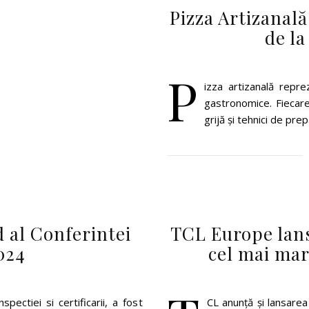
Pizza Artizanală
de la
P
izza artizanală reprez
gastronomice. Fiecar
grijă și tehnici de pre
 al Conferintei
TCL Europe lanse
024
cel mai ma
spectiei si certificarii, a fost
CL anunță și lansarea