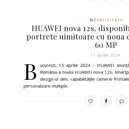
În
PUBLICITATE
HUAWEI nova 12s, disponib
portrete uimitoare cu noua 
60 MP
17 aprilie 2024
B
ucurești, 15 aprilie 2024 – HUAWEI anunță 
România a noului HUAWEI nova 12s, smartp
design-ul slim, capabilitățile camerei frontal
personalizare multiple…