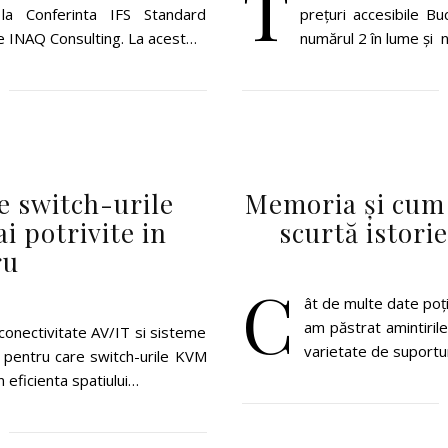
T
la Conferinta IFS Standard
prețuri accesibile B
e INAQ Consulting. La acest…
numărul 2 în lume și 
e switch-urile
Memoria și cum 
i potrivite in
scurtă istori
ru
C
ât de multe date poți
am păstrat amintirile
 conectivitate AV/IT si sisteme
varietate de suportur
 pentru care switch-urile KVM
 eficienta spatiului…