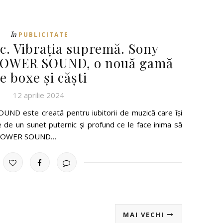
În
PUBLICITATE
c. Vibrația supremă. Sony
 POWER SOUND, o nouă gamă
e boxe și căști
12 aprilie 2024
D este creată pentru iubitorii de muzică care își
 de un sunet puternic și profund ce le face inima să
 POWER SOUND…
MAI VECHI