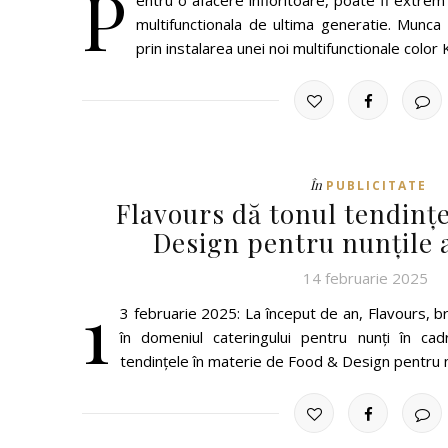
P
entru o afacere infloritoare, poate fi extrem 
multifunctionala de ultima generatie. Munca 
prin instalarea unei noi multifunctionale colo
În
PUBLICITATE
Flavours dă tonul tendinț
Design pentru nunțile 
14 februarie 2025
1
3 februarie 2025: La început de an, Flavours, 
în domeniul cateringului pentru nunți în ca
tendințele în materie de Food & Design pentru 