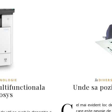
În
NOLOGIE
DIVER
ultifunctionala
Unde sa pozi
osys
C
el mai evident loc d
care este nevoie de 