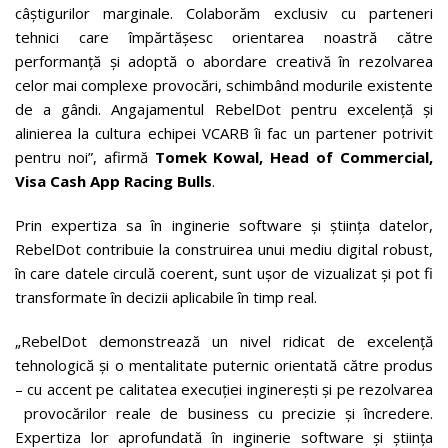
câștigurilor marginale. Colaborăm exclusiv cu parteneri
tehnici care împărtășesc orientarea noastră către
performanță și adoptă o abordare creativă în rezolvarea
celor mai complexe provocări, schimbând modurile existente
de a gândi. Angajamentul RebelDot pentru excelență și
alinierea la cultura echipei VCARB îi fac un partener potrivit
pentru noi”, afirmă
Tomek Kowal, Head of Commercial,
Visa Cash App Racing Bulls
.
Prin expertiza sa în inginerie software și știința datelor,
RebelDot contribuie la construirea unui mediu digital robust,
în care datele circulă coerent, sunt ușor de vizualizat și pot fi
transformate în decizii aplicabile în timp real.
„RebelDot demonstrează un nivel ridicat de excelență
tehnologică și o mentalitate puternic orientată către produs
– cu accent pe calitatea execuției inginerești și pe rezolvarea
provocărilor reale de business cu precizie și încredere.
Expertiza lor aprofundată în inginerie software și știința