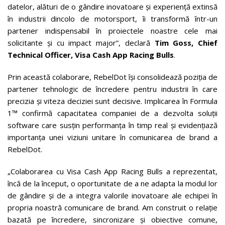
datelor, alături de o gândire inovatoare și experiență extinsă
în industrii dincolo de motorsport, îi transformă într-un
partener indispensabil în proiectele noastre cele mai
solicitante și cu impact major”, declară
Tim Goss, Chief
Technical Officer, Visa Cash App Racing Bulls
.
Prin această colaborare, RebelDot își consolidează poziția de
partener tehnologic de încredere pentru industrii în care
precizia și viteza deciziei sunt decisive. Implicarea în Formula
1™ confirmă capacitatea companiei de a dezvolta soluții
software care susțin performanța în timp real și evidențiază
importanța unei viziuni unitare în comunicarea de brand a
RebelDot.
„Colaborarea cu Visa Cash App Racing Bulls a reprezentat,
încă de la început, o oportunitate de a ne adapta la modul lor
de gândire și de a integra valorile inovatoare ale echipei în
propria noastră comunicare de brand. Am construit o relație
bazată pe încredere, sincronizare și obiective comune,