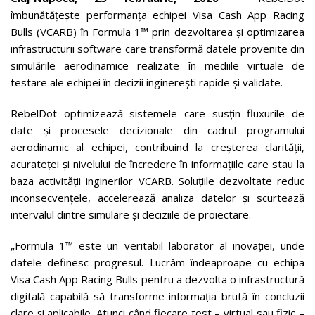
îmbunătățește performanța echipei Visa Cash App Racing
Bulls (VCARB) în Formula 1™ prin dezvoltarea și optimizarea
infrastructurii software care transformă datele provenite din
simulările aerodinamice realizate în mediile virtuale de
testare ale echipei în decizii inginerești rapide și validate.
RebelDot optimizează sistemele care susțin fluxurile de
date și procesele decizionale din cadrul programului
aerodinamic al echipei, contribuind la creșterea clarității,
acurateței și nivelului de încredere în informațiile care stau la
baza activității inginerilor VCARB. Soluțiile dezvoltate reduc
inconsecvențele, accelerează analiza datelor și scurtează
intervalul dintre simulare și deciziile de proiectare.
„Formula 1™ este un veritabil laborator al inovației, unde
datele definesc progresul. Lucrăm îndeaproape cu echipa
Visa Cash App Racing Bulls pentru a dezvolta o infrastructură
digitală capabilă să transforme informația brută în concluzii
clare și aplicabile. Atunci când fiecare test – virtual sau fizic –