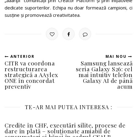
„aaaripi” comunității prin Creator Platform și prin inițiativele
dedicate suporterilor. Echipa nu doar formează campioni, ci
susține și promovează creativitatea.
ANTERIOR
MAI NOU
CITR va coordona
Samsung lansează
restructurarea
seria Galaxy S26: cel
strategică a AAylex
mai intuitiv telefon
ONE în concordat
Galaxy AI de până
preventiv
acum
TE-AR MAI PUTEA INTERESA :
Credite în CHF, executări silite, procese de
dare în plată – soluționate amiabil de
consumatori și bănci în cadrul CSALB