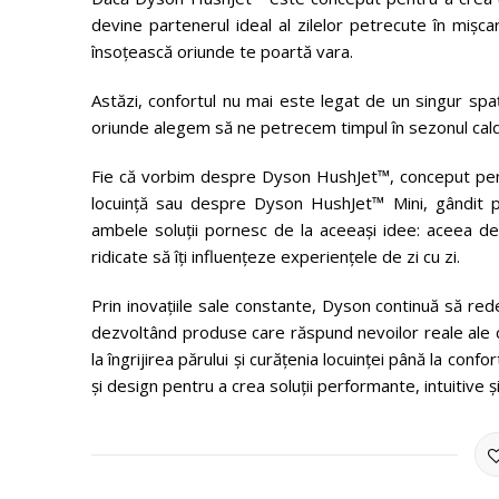
devine partenerul ideal al zilelor petrecute în mișca
însoțească oriunde te poartă vara.
Astăzi, confortul nu mai este legat de un singur spați
oriunde alegem să ne petrecem timpul în sezonul cald
Fie că vorbim despre Dyson HushJet™, conceput pentru
locuință sau despre Dyson HushJet™ Mini, gândit p
ambele soluții pornesc de la aceeași idee: aceea de
ridicate să îți influențeze experiențele de zi cu zi.
Prin inovațiile sale constante, Dyson continuă să red
dezvoltând produse care răspund nevoilor reale ale co
la îngrijirea părului și curățenia locuinței până la co
și design pentru a crea soluții performante, intuitive și