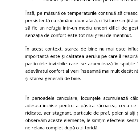
Însă, pe măsură ce temperaturile continuă să crească 
persistentă nu rămâne doar afară, ci își face simțită pr
să fie un refugiu într-un mediu uneori dificil de ges
senzația de confort este tot mai greu de menținut.
În acest context, starea de bine nu mai este infl
importantă este și calitatea aerului pe care îl respirăm
particulele invizibile care se acumulează în spațiile
adevăratul confort al verii înseamnă mai mult decât r
și starea generală de bine.
În perioadele caniculare, locuințele acumulează căl
adesea închise pentru a păstra răcoarea, ceea ce 
ridicate, aer stagnant, particule de praf, polen și alți
observăm aceste elemente, le simțim efectele: senzați
ne relaxa complet după o zi toridă.