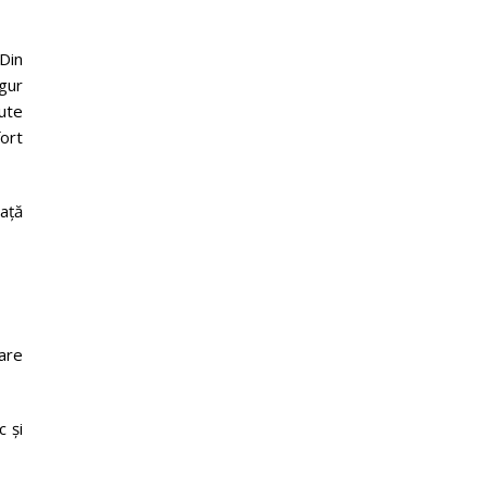
 Din
gur
pute
fort
iață
care
 și