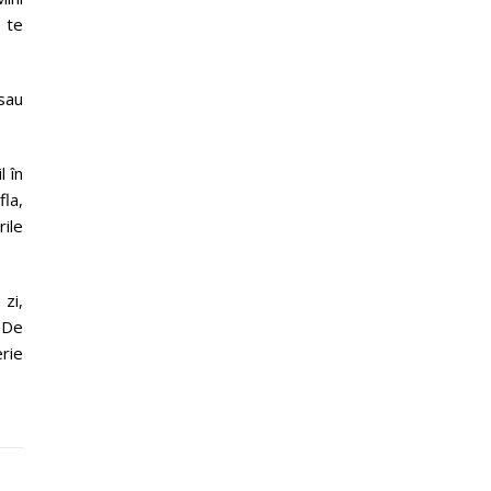
ă te
 sau
 în
la,
ile
 zi,
. De
erie