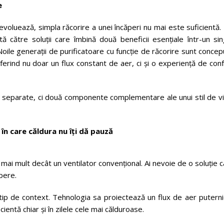
e
oluează, simpla răcorire a unei încăperi nu mai este suficientă.
 către soluții care îmbină două beneficii esențiale într-un sin
 Noile generații de purificatoare cu funcție de răcorire sunt conce
oferind nu doar un flux constant de aer, ci și o experiență de con
oi separate, ci două componente complementare ale unui stil de v
în care căldura nu îți dă pauză
mai mult decât un ventilator convențional. Ai nevoie de o soluție 
pere.
p de context. Tehnologia sa proiectează un flux de aer puternic
ientă chiar și în zilele cele mai călduroase.