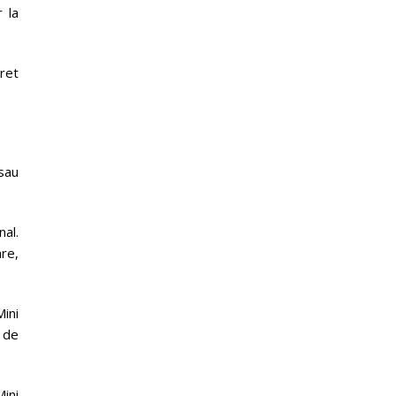
r la
cret
sau
al.
are,
Mini
 de
ini