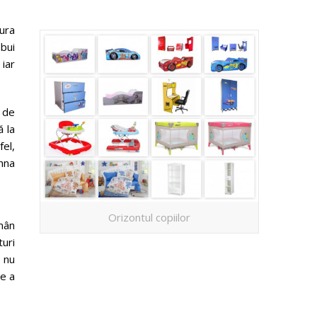
dura
ebui
 iar
 de
ă la
fel,
ihna
Orizontul copiilor
mân
uri
d nu
de a