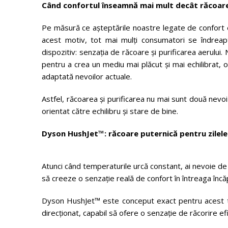
Când confortul înseamnă mai mult decât răcoar
Pe măsură ce așteptările noastre legate de confort ev
acest motiv, tot mai mulți consumatori se îndreaptă
dispozitiv: senzația de răcoare și purificarea aerului.
pentru a crea un mediu mai plăcut și mai echilibrat, 
adaptată nevoilor actuale.
Astfel, răcoarea și purificarea nu mai sunt două nev
orientat către echilibru și stare de bine.
Dyson HushJet™: răcoare puternică pentru zilele 
Atunci când temperaturile urcă constant, ai nevoie de 
să creeze o senzație reală de confort în întreaga încă
Dyson HushJet™ este conceput exact pentru acest ti
direcționat, capabil să ofere o senzație de răcorire efic