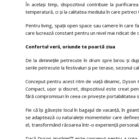
În același timp, dispozitivul contribuie la purificar
temperatură, ci și la calitatea mediului în care petreci 
Pentru living, spații open space sau camere în care fa
care lucrează constant pentru un nivel mai ridicat de 
Confortul verii, oriunde te poartă ziua
De la diminețile petrecute în drum spre birou și du
serile petrecute la festivaluri și pe terase, sezonul c
Conceput pentru acest ritm de viață dinamic, Dyson 
Compact, ușor și discret, dispozitivul este creat pen
fără compromisuri în ceea ce privește portabilitatea s
Fie că își găsește locul în bagajul de vacanță, în ge
se adaptează cu naturalețe momentelor care definesc 
el, transformând răcoarea într-o experiență personală 
Dacă Dyson HushJet™ este conceput pentru a crea un c