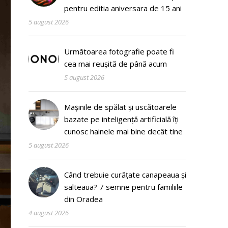
pentru editia aniversara de 15 ani
5 august 2026
Următoarea fotografie poate fi
cea mai reușită de până acum
5 august 2026
Mașinile de spălat și uscătoarele
bazate pe inteligență artificială îți
cunosc hainele mai bine decât tine
5 august 2026
Când trebuie curățate canapeaua și
salteaua? 7 semne pentru familiile
din Oradea
4 august 2026