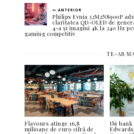
ANTERIOR
Philips Evnia 32M2N8900P ad
claritatea QD-OLED de genera
4-a și imagini 4K la 240 Hz p
gaming competitiv
TE-AR MA
Flavours atinge 16,8
tbi bank
milioane de euro cifră de
Edwards 