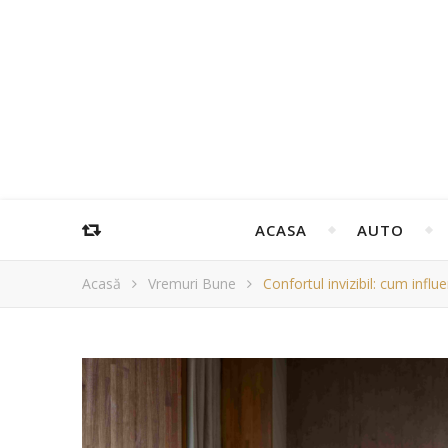
ACASA
AUTO
Acasă
Vremuri Bune
Confortul invizibil: cum infl