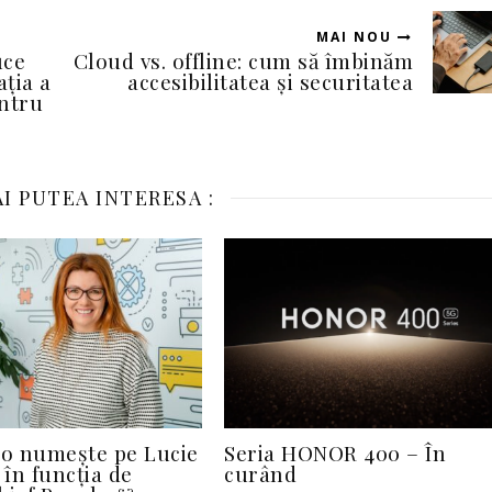
MAI NOU
uce
Cloud vs. offline: cum să îmbinăm
ția a
accesibilitatea și securitatea
entru
I PUTEA INTERESA :
 o numește pe Lucie
Seria HONOR 400 – În
în funcția de
curând