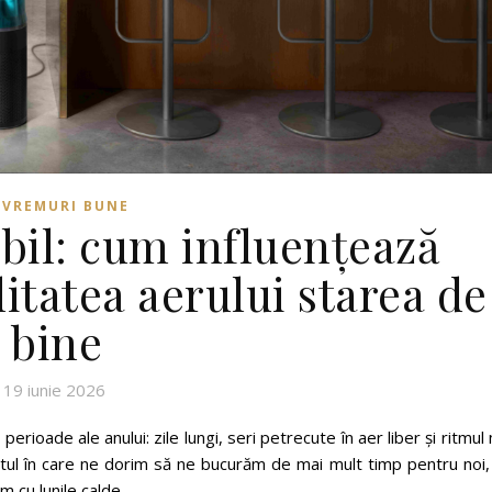
VREMURI BUNE
ibil: cum influențează
itatea aerului starea de
bine
19 iunie 2026
erioade ale anului: zile lungi, seri petrecute în aer liber și ritmul
tul în care ne dorim să ne bucurăm de mai mult timp pentru noi,
 cu lunile calde.