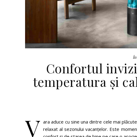
În
Confortul inviz
temperatura și cal
V
ara aduce cu sine una dintre cele mai plăcute p
relaxat al sezonului vacanțelor. Este momen
confort și de starea de bine pe care o asociem