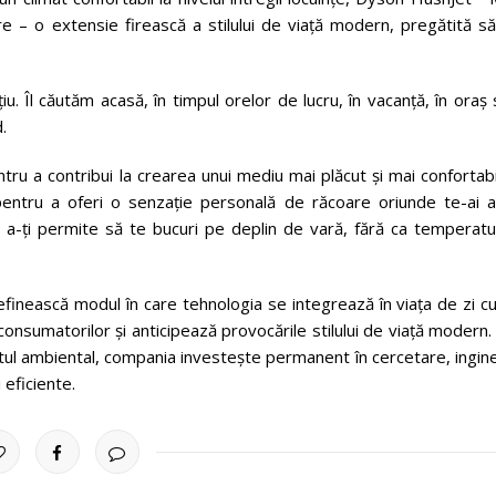
re – o extensie firească a stilului de viață modern, pregătită s
u. Îl căutăm acasă, în timpul orelor de lucru, în vacanță, în oraș
.
 a contribui la crearea unui mediu mai plăcut și mai confortabil
entru a oferi o senzație personală de răcoare oriunde te-ai af
 a-ți permite să te bucuri pe deplin de vară, fără ca temperatur
efinească modul în care tehnologia se integrează în viața de zi cu
nsumatorilor și anticipează provocările stilului de viață modern
nfortul ambiental, compania investește permanent în cercetare, ingin
 eficiente.