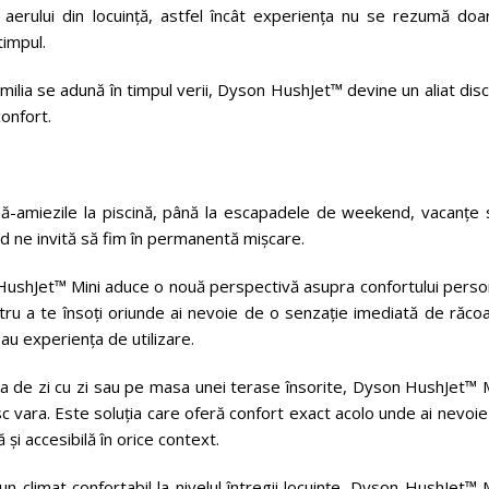
ea aerului din locuință, astfel încât experiența nu se rezumă doa
timpul.
milia se adună în timpul verii, Dyson HushJet™ devine un aliat dis
confort.
pă-amiezile la piscină, până la escapadele de weekend, vacanțe 
ald ne invită să fim în permanentă mișcare.
HushJet™ Mini aduce o nouă perspectivă asupra confortului person
tru a te însoți oriunde ai nevoie de o senzație imediată de răco
au experiența de utilizare.
anta de zi cu zi sau pe masa unei terase însorite, Dyson HushJet™ 
vara. Este soluția care oferă confort exact acolo unde ai nevoie
și accesibilă în orice context.
limat confortabil la nivelul întregii locuințe, Dyson HushJet™ M