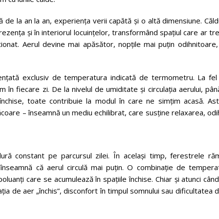
de la an la an, experiența verii capătă și o altă dimensiune. Căl
ezența și în interiorul locuințelor, transformând spațiul care ar tr
tionat. Aerul devine mai apăsător, nopțile mai puțin odihnitoare,
uențată exclusiv de temperatura indicată de termometru. La fel
 în fiecare zi. De la nivelul de umiditate și circulația aerului, pân
 închise, toate contribuie la modul în care ne simțim acasă. Ast
ăcoare – înseamnă un mediu echilibrat, care susține relaxarea, od
dură constant pe parcursul zilei. În același timp, ferestrele ră
înseamnă că aerul circulă mai puțin. O combinație de temperat
 poluanți care se acumulează în spațiile închise. Chiar și atunci cân
a de aer „închis”, disconfort în timpul somnului sau dificultatea 