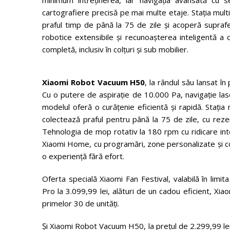
cartografiere precisă pe mai multe etaje. Stația mult
praful timp de până la 75 de zile și acoperă supraf
robotice extensibile și recunoașterea inteligentă a
completă, inclusiv în colțuri și sub mobilier.
Xiaomi Robot Vacuum H50
, la rândul său lansat î
Cu o putere de aspirație de 10.000 Pa, navigație lase
modelul oferă o curățenie eficientă și rapidă. Stația
colectează praful pentru până la 75 de zile, cu re
Tehnologia de mop rotativ la 180 rpm cu ridicare intel
Xiaomi Home, cu programări, zone personalizate și co
o experiență fără efort.
Oferta specială Xiaomi Fan Festival, valabilă în lim
Pro la 3.099,99 lei, alături de un cadou eficient, Xi
primelor 30 de unități.
Și Xiaomi Robot Vacuum H50, la prețul de 2.299,99 lei