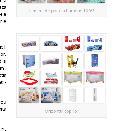
ează
Lenjerii de pat din bumbac 100%
ele
nie
bil.
lor,
ă și
m².
ația
ntr-
 H50
mita
Orizontul copiilor
ner,