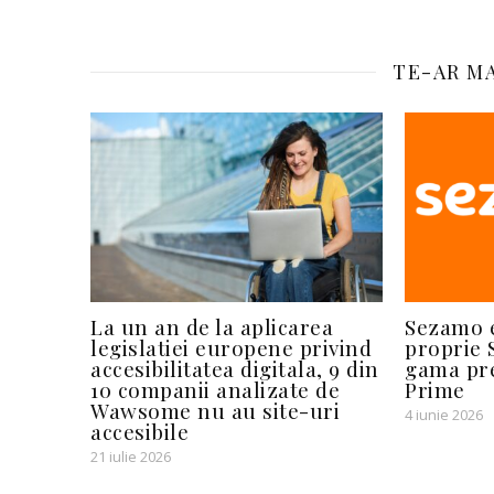
TE-AR MA
La un an de la aplicarea
Sezamo 
legislatiei europene privind
proprie 
accesibilitatea digitala, 9 din
gama pr
10 companii analizate de
Prime
Wawsome nu au site-uri
4 iunie 2026
accesibile
21 iulie 2026