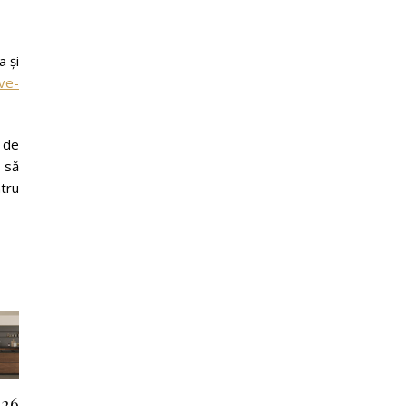
a și
ve-
0 de
a să
ntru
026