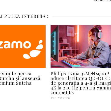
I PUTEA INTERESA :
extinde marca
Philips Evnia 32M2N8900P
Sutcha și lansează
aduce claritatea QD-OLED
emium Sutcha
de generația a 4-a și imag
4K la 240 Hz pentru gami
competitiv
19 iunie 2026