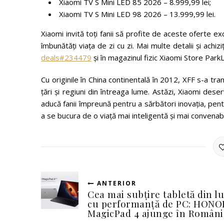
Xiaomi TV S Mini LED 85 2026 – 8.999,99 lei;
Xiaomi TV S Mini LED 98 2026 – 13.999,99 lei.
Xiaomi invită toți fanii să profite de aceste oferte e
îmbunătăți viața de zi cu zi. Mai multe detalii și achiz
deals#234479
și în magazinul fizic Xiaomi Store Park
Cu originile în China continentală în 2012, XFF s-a t
țări și regiuni din întreaga lume. Astăzi, Xiaomi deser
aducă fanii împreună pentru a sărbători inovația, pe
a se bucura de o viață mai inteligentă și mai convenabi
ANTERIOR
Cea mai subțire tabletă din l
cu performanță de PC: HONO
MagicPad 4 ajunge în Români