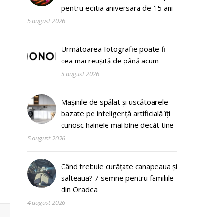
pentru editia aniversara de 15 ani
5 august 2026
Următoarea fotografie poate fi
cea mai reușită de până acum
5 august 2026
Mașinile de spălat și uscătoarele
bazate pe inteligență artificială îți
cunosc hainele mai bine decât tine
5 august 2026
Când trebuie curățate canapeaua și
salteaua? 7 semne pentru familiile
din Oradea
4 august 2026