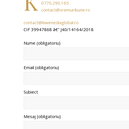
K
0770.290.165
contact@vremuribune.ro
contact@kiwimediaglobal.ro
CIF 39947868 â€“ J40/14164/2018
Nume (obligatoriu)
Email (obligatoriu)
Subiect
Mesaj (obligatoriu)