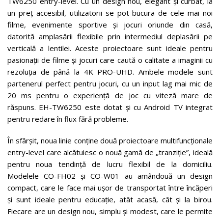
TW6250 entry-level. Cu un design nou, elegant și curbat, la
un preț accesibil, utilizatorii se pot bucura de cele mai noi
filme, evenimente sportive și jocuri oriunde din casă,
datorită amplasării flexibile prin intermediul deplasării pe
verticală a lentilei. Aceste proiectoare sunt ideale pentru
pasionații de filme și jocuri care caută o calitate a imaginii cu
rezoluția de până la 4K PRO-UHD. Ambele modele sunt
partenerul perfect pentru jocuri, cu un input lag mai mic de
20 ms pentru o experiență de joc cu viteză mare de
răspuns. EH-TW6250 este dotat și cu Android TV integrat
pentru redare în flux fără probleme.
În sfârșit, noua linie conține două proiectoare multifuncționale
entry-level care alcătuiesc o nouă gamă de „tranziție”, ideală
pentru noua tendință de lucru flexibil de la domiciliu.
Modelele CO-FH02 și CO-W01 au amândouă un design
compact, care le face mai ușor de transportat între încăperi
și sunt ideale pentru educație, atât acasă, cât și la birou.
Fiecare are un design nou, simplu și modest, care le permite