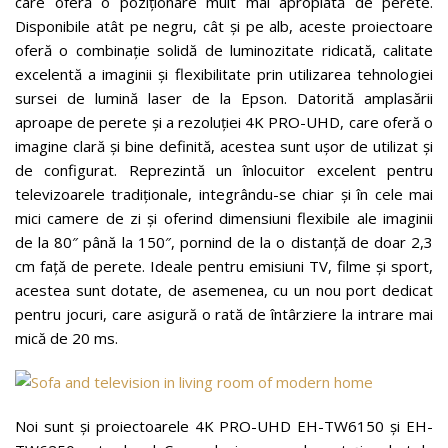
care oferă o poziționare mult mai apropiată de perete.
Disponibile atât pe negru, cât și pe alb, aceste proiectoare
oferă o combinație solidă de luminozitate ridicată, calitate
excelentă a imaginii și flexibilitate prin utilizarea tehnologiei
sursei de lumină laser de la Epson. Datorită amplasării
aproape de perete și a rezoluției 4K PRO-UHD, care oferă o
imagine clară și bine definită, acestea sunt ușor de utilizat și
de configurat. Reprezintă un înlocuitor excelent pentru
televizoarele tradiționale, integrându-se chiar și în cele mai
mici camere de zi și oferind dimensiuni flexibile ale imaginii
de la 80″ până la 150″, pornind de la o distanță de doar 2,3
cm față de perete. Ideale pentru emisiuni TV, filme și sport,
acestea sunt dotate, de asemenea, cu un nou port dedicat
pentru jocuri, care asigură o rată de întârziere la intrare mai
mică de 20 ms.
Noi sunt și proiectoarele 4K PRO-UHD EH-TW6150 și EH-