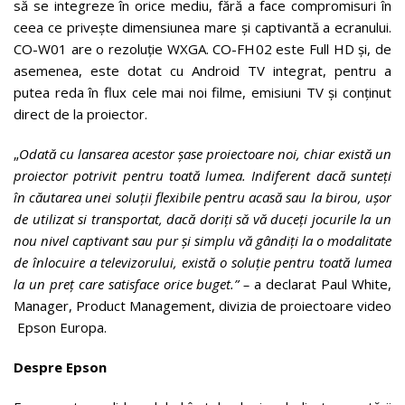
să se integreze în orice mediu, fără a face compromisuri în
ceea ce privește dimensiunea mare și captivantă a ecranului.
CO-W01 are o rezoluție WXGA. CO-FH02 este Full HD și, de
asemenea, este dotat cu Android TV integrat, pentru a
putea reda în flux cele mai noi filme, emisiuni TV și conținut
direct de la proiector.
„
Odată cu lansarea acestor șase proiectoare noi, chiar există un
proiector potrivit pentru toată lumea. Indiferent dacă sunteți
în căutarea unei soluții flexibile pentru acasă sau la birou, ușor
de utilizat si transportat, dacă doriți să vă duceți jocurile la un
nou nivel captivant sau pur și simplu vă gândiți la o modalitate
de înlocuire a televizorului, există o soluție pentru toată lumea
la un preț care satisface orice buget.” –
a declarat Paul White,
Manager, Product Management, divizia de proiectoare video
Epson Europa.
Despre Epson