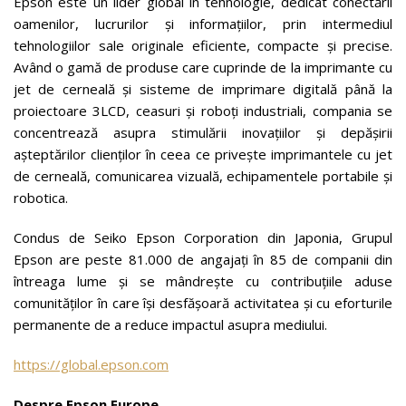
Epson este un lider global în tehnologie, dedicat conectării
oamenilor, lucrurilor şi informaţiilor, prin intermediul
tehnologiilor sale originale eficiente, compacte şi precise.
Având o gamă de produse care cuprinde de la imprimante cu
jet de cerneală şi sisteme de imprimare digitală până la
proiectoare 3LCD, ceasuri şi roboţi industriali, compania se
concentrează asupra stimulării inovaţiilor şi depăşirii
aşteptărilor clienţilor în ceea ce priveşte imprimantele cu jet
de cerneală, comunicarea vizuală, echipamentele portabile şi
robotica.
Condus de Seiko Epson Corporation din Japonia, Grupul
Epson are peste 81.000 de angajaţi în 85 de companii din
întreaga lume şi se mândreşte cu contribuţiile aduse
comunităţilor în care îşi desfăşoară activitatea şi cu eforturile
permanente de a reduce impactul asupra mediului.
https://global.epson.com
Despre Epson Europe