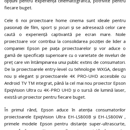
opțiuni pentru experiența cinematografică, potrivite pentru
fiecare buget.
Cele 6 noi proiectoare home cinema sunt ideale pentru
pasionați de film, sport și jocuri și se adresează celor care
caută o experiență captivantă pe ecran mare. Noile
proiectoare vor contribui la consolidarea poziției de lider a
companiei Epson pe piața proiectoarelor și vor aduce o
gamă de specificații superioare cu o varietate de niveluri de
preț care vin întâmpinarea unui public extins de consumatori.
De la proiectoarele entry-level cu tehnologie WXGA, design
nou și elegant și proiectoarele 4K PRO-UHD accesibile cu
Android TV TM integrat, până la cel mai nou proiector Epson
EpiqVision Ultra cu 4K-PRO UHD și o sursă de lumină laser,
există un proiector pentru fiecare buget.
În primul rând, Epson aduce în atenția consumatorilor
proiectoarele EpiqVision Ultra EH-LS800B și EH-LS800W ,
primele modele Epson pentru distanțe super-ultrascurte,