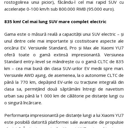
rostogolirea unui picior), făcându-l cel mai rapid SUV cu
accelerație 0-100 km/h sub 800.000 RMB (95.000 euro).
835 km! Cel mai lung SUV mare complet electric
Gama este o măsură reală a capacității unui SUV electric – și
unul dintre cele mai importante și costisitoare aspecte ale
oricărui EV. Versiunile Standard, Pro și Max ale Xiaomi YU7
oferă toate o gamă extinsă impresionantă. Versiunea
Standard entry-level se mândrește cu o gamă CLTC de 835
km – cea mai bună din clasa SUV-urilor EV medii spre mari.
Versiunile AWD ajung, de asemenea, la o autonomie CLTC de
până la 770 km, depășind EV-urile cu tracțiune integrală din
clasa sa, permițând două săptămâni întregi de navetism
urban sau până la 1 000 km de călătorie pe distanțe lungi cu
o singură încărcare.
Performanța impresionantă pe distanțe lungi a lui Xiaomi YU7
este posibilă datorită platformei sale avansate de propulsie