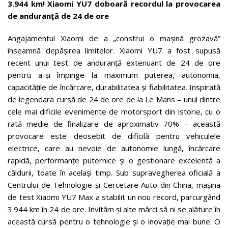
3.944 km! Xiaomi YU7 doboară recordul la provocarea
de anduranță de 24 de ore
Angajamentul Xiaomi de a „construi o mașină grozavă”
înseamnă depășirea limitelor. Xiaomi YU7 a fost supusă
recent unui test de anduranță extenuant de 24 de ore
pentru a-și împinge la maximum puterea, autonomia,
capacitățile de încărcare, durabilitatea și fiabilitatea. Inspirată
de legendara cursă de 24 de ore de la Le Mans – unul dintre
cele mai dificile evenimente de motorsport din istorie, cu o
rată medie de finalizare de aproximativ 70% – această
provocare este deosebit de dificilă pentru vehiculele
electrice, care au nevoie de autonomie lungă, încărcare
rapidă, performanțe puternice și o gestionare excelentă a
căldurii, toate în același timp. Sub supravegherea oficială a
Centrului de Tehnologie și Cercetare Auto din China, mașina
de test Xiaomi YU7 Max a stabilit un nou record, parcurgând
3.944 km în 24 de ore. Invităm și alte mărci să ni se alăture în
această cursă pentru o tehnologie și o inovație mai bune. O