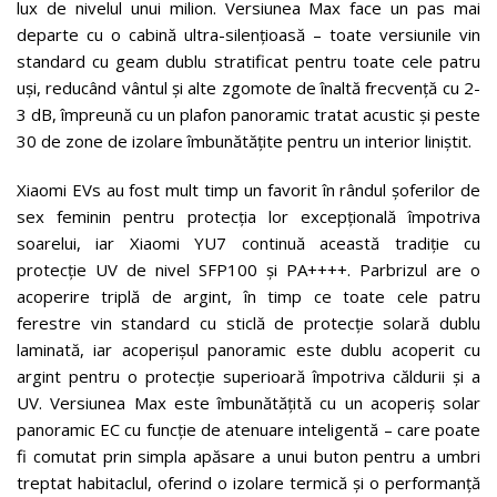
lux de nivelul unui milion. Versiunea Max face un pas mai
departe cu o cabină ultra-silențioasă – toate versiunile vin
standard cu geam dublu stratificat pentru toate cele patru
uși, reducând vântul și alte zgomote de înaltă frecvență cu 2-
3 dB, împreună cu un plafon panoramic tratat acustic și peste
30 de zone de izolare îmbunătățite pentru un interior liniștit.
Xiaomi EVs au fost mult timp un favorit în rândul șoferilor de
sex feminin pentru protecția lor excepțională împotriva
soarelui, iar Xiaomi YU7 continuă această tradiție cu
protecție UV de nivel SFP100 și PA++++. Parbrizul are o
acoperire triplă de argint, în timp ce toate cele patru
ferestre vin standard cu sticlă de protecție solară dublu
laminată, iar acoperișul panoramic este dublu acoperit cu
argint pentru o protecție superioară împotriva căldurii și a
UV. Versiunea Max este îmbunătățită cu un acoperiș solar
panoramic EC cu funcție de atenuare inteligentă – care poate
fi comutat prin simpla apăsare a unui buton pentru a umbri
treptat habitaclul, oferind o izolare termică și o performanță