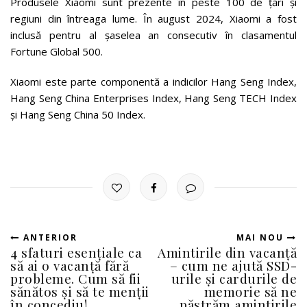
Produsele Xiaomi sunt prezente în peste 100 de țări și
regiuni din întreaga lume. În august 2024, Xiaomi a fost
inclusă pentru al șaselea an consecutiv în clasamentul
Fortune Global 500.
Xiaomi este parte componentă a indicilor Hang Seng Index,
Hang Seng China Enterprises Index, Hang Seng TECH Index
și Hang Seng China 50 Index.
ANTERIOR
MAI NOU
4 sfaturi esențiale ca
Amintirile din vacanță
să ai o vacanță fără
– cum ne ajută SSD-
probleme. Cum să fii
urile și cardurile de
sănătos și să te menții
memorie să ne
în concediu!
păstrăm amintirile