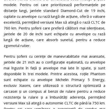
modele. Pentru cei care prioritizează performanțele pe
distanțe lungi, jantele standard Diamond-Cut de 19 inchi,
cuplate cu anvelope cu rază lungă de acțiune, oferă o valoare
excelentă, permițând versiunii Max să atingă o rază CLTC de
760 km. Pentru șoferii care preferă călătorii mai silențioase,
jantele de 20 de inchi sunt echipate cu anvelope cu rază
lungă de acțiune, care absorb sunetul, pentru a reduce
zgomotul rutier.
Pentru șoferii cu cerințe de manevrabilitate mai avansate,
jantele de 21 inch au o configurație eșalonată, cu anvelope
mai înguste în față și anvelope mai late în spate, și sunt
disponibile în trei modele. Printre acestea, roțile Phantom
sunt echipate cu anvelope Michelin Primacy 5 Energy,
exclusiv Xiaomi, care utilizează o structură optimizată a
carcasei și un compus al benzii de rulare pentru a reduce
rezistența la rulare și a îmbunătăți aderența, permițând
versiunii Max să atingă o autonomie CLTC de până la 750 km.
Pentru cei care urmăresc o experiență de condus mai