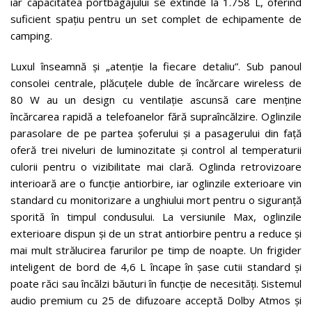
iar capacitatea portbagajului se extinde la 1.758 L, oferind
suficient spațiu pentru un set complet de echipamente de
camping.
Luxul înseamnă și „atenție la fiecare detaliu”. Sub panoul
consolei centrale, plăcuțele duble de încărcare wireless de
80 W au un design cu ventilație ascunsă care menține
încărcarea rapidă a telefoanelor fără supraîncălzire. Oglinzile
parasolare de pe partea șoferului și a pasagerului din față
oferă trei niveluri de luminozitate și control al temperaturii
culorii pentru o vizibilitate mai clară. Oglinda retrovizoare
interioară are o funcție antiorbire, iar oglinzile exterioare vin
standard cu monitorizare a unghiului mort pentru o siguranță
sporită în timpul condusului. La versiunile Max, oglinzile
exterioare dispun și de un strat antiorbire pentru a reduce și
mai mult strălucirea farurilor pe timp de noapte. Un frigider
inteligent de bord de 4,6 L încape în șase cutii standard și
poate răci sau încălzi băuturi în funcție de necesități. Sistemul
audio premium cu 25 de difuzoare acceptă Dolby Atmos și