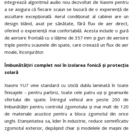
integrează algoritmul audio nou dezvoltat de Xiaomi pentru
a se asigura că fiecare scaun se bucură de o experiență de
ascultare excepțională. Aerul condiționat al cabinei are un
design blând, axat pe sănătate, fără flux de aer direct,
oferind o experiență mai confortabilă. Acesta include o gură
de aerisire frontală cu o lățime de 357 mm și guri de aerisire
triple pentru scaunele din spate, care creează un flux de aer
moale, înconjurător.
Îmbunătățiri complet noi în izolarea fonică și protecția
solară
Xiaomi YU7 vine standard cu sticlă dublu laminată în toate
finisajele – pentru parbriz, toate cele patru uși și geamurile
sfertului din spate. Întregul vehicul are peste 200 de
îmbunătățiri pentru controlul zgomotului și mai mult de 120
de materiale acustice pentru a bloca zgomotul din orice
unghi. Etanșeitatea sa, lider în industrie, reduce semnificativ
zgomotul exterior, depășind chiar și modelele de mașini de