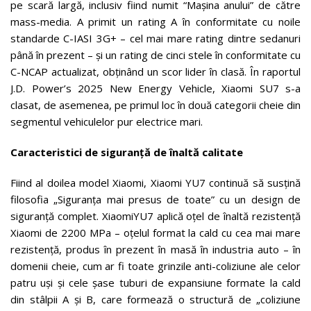
pe scară largă, inclusiv fiind numit “Mașina anului” de către
mass-media. A primit un rating A în conformitate cu noile
standarde C-IASI 3G+ – cel mai mare rating dintre sedanuri
până în prezent – și un rating de cinci stele în conformitate cu
C-NCAP actualizat, obținând un scor lider în clasă. În raportul
J.D. Power’s 2025 New Energy Vehicle, Xiaomi SU7 s-a
clasat, de asemenea, pe primul loc în două categorii cheie din
segmentul vehiculelor pur electrice mari.
Caracteristici de siguranță de înaltă calitate
Fiind al doilea model Xiaomi, Xiaomi YU7 continuă să susțină
filosofia „Siguranța mai presus de toate” cu un design de
siguranță complet. XiaomiYU7 aplică oțel de înaltă rezistență
Xiaomi de 2200 MPa – oțelul format la cald cu cea mai mare
rezistență, produs în prezent în masă în industria auto – în
domenii cheie, cum ar fi toate grinzile anti-coliziune ale celor
patru uși și cele șase tuburi de expansiune formate la cald
din stâlpii A și B, care formează o structură de „coliziune