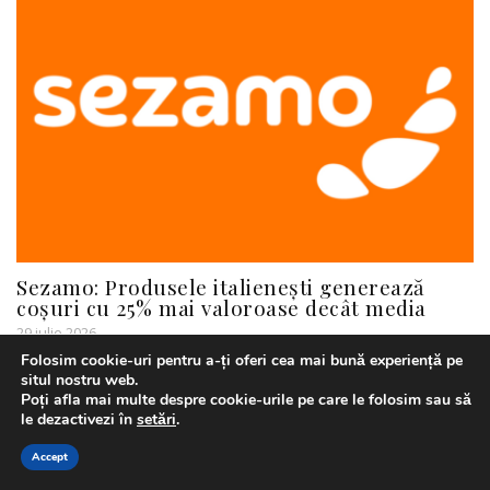
Sezamo: Produsele italienești generează
coșuri cu 25% mai valoroase decât media
29 iulie 2026
Folosim cookie-uri pentru a-ți oferi cea mai bună experiență pe
situl nostru web.
Poți afla mai multe despre cookie-urile pe care le folosim sau să
Lasă un răspuns
le dezactivezi în
setări
.
Name *
Accept