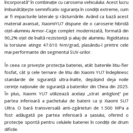
încorporată” în combinație cu caroseria vehiculului. Acest lucru
îmbunătățește semnificativ siguranța în condiții extreme, cum
ar fi impacturile laterale și răsturnările. Având ca bază acest
material avansat, XiaomiYU7 dispune de o caroserie hibridă
oțel-aluminiu Armor-Cage complet modernizată, formată din
90,2% oțel de înaltă rezistență și aliaj de aluminiu. Rigiditatea
la torsiune atinge 47.610 N·m/grad, plasându-l printre cele
mai performante din segmentul SUV-urilor.
În ceea ce privește protecția bateriei, atât bateriile litiu-fier
fosfat, cât și cele ternare de litiu din Xiaomi YU7 îndeplinesc
standarde de siguranță ultra-înalte, depășind deja noile
cerințe naționale de siguranță a bateriilor din China din 2025.
În plus, Xiaomi YU7 utilizează același „strat antiglonț” pe
partea inferioară a pachetului de baterii ca și Xiaomi SU7
Ultra. O bară transversală anti-zgârieturi de 1.500 MPa a
fost adăugată pe partea inferioară a șasiului, oferind o
protecție sporită pentru celulele bateriei în condiții de drum
dificile.