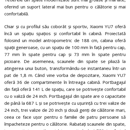
oferind un suport lateral mai bun pentru o călătorie și mai
confortabilă.
Chiar și cu profilul său coborât și sportiv, Xiaomi YU7 oferă
încă un spațiu spațios și confortabil în cabină. Proiectată
folosind un model antropometric de 188 cm, cabina oferă
spații generoase, cu un spațiu de 100 mm în față pentru cap,
77 mm în spate pentru cap și 73 mm în spate pentru
picioare. De asemenea, scaunele din spate se pliază la
atingerea unui buton, transformându-se instantaneu într-un
pat de 1,8 m. Când vine vorba de depozitare, Xiaomi YU7
oferă 36 de compartimente în întreaga cabină. Portbagajul
din față oferă 141 L de spațiu, care se potrivește confortabil
cu o valiză de 24 inch. Portbagajul din spate are o capacitate
de până la 687 L și se potrivește cu ușurință cu trei valize de
24 inch, trei valize de 20 inch și două genți de călătorie mari,
ceea ce face ușor pentru o familie de patru persoane să
împacheteze pentru o călătorie. Rabatați scaunele din spate,