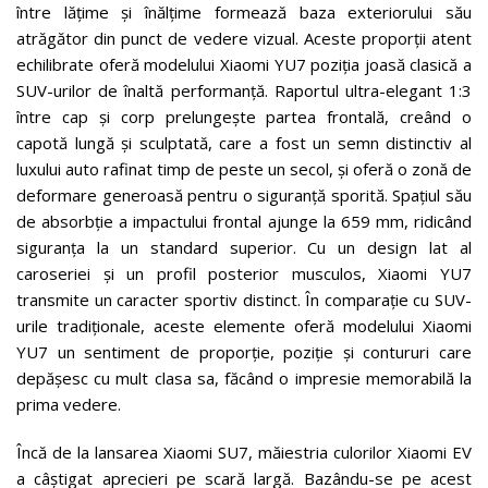
între lățime și înălțime formează baza exteriorului său
atrăgător din punct de vedere vizual. Aceste proporții atent
echilibrate oferă modelului Xiaomi YU7 poziția joasă clasică a
SUV-urilor de înaltă performanță. Raportul ultra-elegant 1:3
între cap și corp prelungește partea frontală, creând o
capotă lungă și sculptată, care a fost un semn distinctiv al
luxului auto rafinat timp de peste un secol, și oferă o zonă de
deformare generoasă pentru o siguranță sporită. Spațiul său
de absorbție a impactului frontal ajunge la 659 mm, ridicând
siguranța la un standard superior. Cu un design lat al
caroseriei și un profil posterior musculos, Xiaomi YU7
transmite un caracter sportiv distinct. În comparație cu SUV-
urile tradiționale, aceste elemente oferă modelului Xiaomi
YU7 un sentiment de proporție, poziție și contururi care
depășesc cu mult clasa sa, făcând o impresie memorabilă la
prima vedere.
Încă de la lansarea Xiaomi SU7, măiestria culorilor Xiaomi EV
a câștigat aprecieri pe scară largă. Bazându-se pe acest