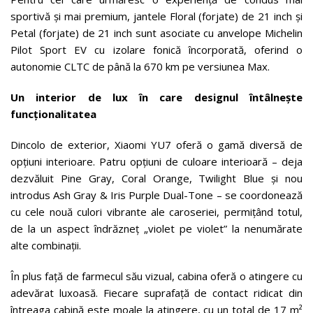
sportivă și mai premium, jantele Floral (forjate) de 21 inch și
Petal (forjate) de 21 inch sunt asociate cu anvelope Michelin
Pilot Sport EV cu izolare fonică încorporată, oferind o
autonomie CLTC de până la 670 km pe versiunea Max.
Un interior de lux în care designul întâlnește
funcționalitatea
Dincolo de exterior, Xiaomi YU7 oferă o gamă diversă de
opțiuni interioare. Patru opțiuni de culoare interioară – deja
dezvăluit Pine Gray, Coral Orange, Twilight Blue și nou
introdus Ash Gray & Iris Purple Dual-Tone – se coordonează
cu cele nouă culori vibrante ale caroseriei, permițând totul,
de la un aspect îndrăzneț „violet pe violet” la nenumărate
alte combinații.
În plus față de farmecul său vizual, cabina oferă o atingere cu
adevărat luxoasă. Fiecare suprafață de contact ridicat din
întreaga cabină este moale la atingere, cu un total de 17 m²