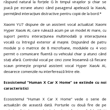
răspund natural la forțele G în timpul virajelor și chiar se
joacă pe ecrane atunci când pasagerul apelează la XiaoAi,
permițând interacțiuni distractive pentru copiii de la bord.*
Xiaomi YU7 dispune de un asistent vocal actualizat Xiaomi
Hyper XiaoAi AI, care rulează acum pe un model AI mare, cu
suport pentru interacțiunea multimodală și interacțiunea
vocală cu întregul exterior al mașinii. Dispunând de patru
module și o matrice de 8 microfoane, modulele cu 4 voci
permit o comunicare fluentă cu vehiculul chiar și atunci când
stați afară. Controlul vocal pe cinci zone înseamnă că fiecare
scaun primește propriul asistent vocal Hyper XiaoAi AI,
deoarece comenzile nu interferează între ele.
Ecosistemul “Human X Car X Home” se extinde cu noi
caracteristici
Ecosistemul “Human X Car X Home” vede o serie de
actualizări de această dată. Porturile cu două fire de pe