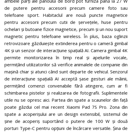
ambele părți ale panoului de bord pot furniza până la 27 W
de putere pentru accesorii precum camere foto sau
telefoane sport. Habitaclul are nouă puncte magnetice
pentru accesorii precum cutii de șervețele, huse pentru
ochelari și butoane fizice magnetice, precum și un nou suport
magnetic pentru telefoane wireless. În plus, baza oglinzii
retrovizoare găzduiește extinderea pentru o cameră gimbal
4K și un senzor de interacțiune spațială AI. Camera gimbal 4K
permite monitorizarea în timp real și apelurile vocale,
permițând utilizatorilor să verifice animalele de companie din
mașină chiar și atunci când sunt departe de vehicul. Senzorul
de interacțiune spațială AI acceptă șase gesturi ale mâinii,
permițând comenzi convenabile fără atingere, cum ar fi
schimbarea pistelor și realizarea de fotografii. Suplimentele
utile nu se opresc aici. Partea din spate a scaunelor din față
poate găzdui cel mai recent Xiaomi Pad 7S Pro. Zona din
spate a acoperișului are un design extensibil, sistemul de
șine de acoperiș suportând o putere de 100 W și două
porturi Type-C pentru opțiuni de încărcare versatile. Șina de