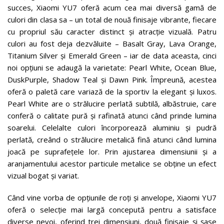
succes, Xiaomi YU7 oferă acum cea mai diversă gamă de
culori din clasa sa – un total de nouă finisaje vibrante, fiecare
cu propriul său caracter distinct și atracție vizuală. Patru
culori au fost deja dezvăluite – Basalt Gray, Lava Orange,
Titanium Silver și Emerald Green – iar de data aceasta, cinci
noi opțiuni se adaugă la varietate: Pearl White, Ocean Blue,
DuskPurple, Shadow Teal și Dawn Pink. Împreună, acestea
oferă o paletă care variază de la sportiv la elegant și luxos.
Pearl White are o strălucire perlată subtilă, albăstruie, care
conferă o calitate pură și rafinată atunci când prinde lumina
soarelui. Celelalte culori încorporează aluminiu și pudră
perlată, creând o strălucire metalică fină atunci când lumina
joacă pe suprafețele lor. Prin ajustarea dimensiunii și a
aranjamentului acestor particule metalice se obține un efect
vizual bogat și variat.
Când vine vorba de opțiunile de roți și anvelope, Xiaomi YU7
oferă o selecție mai largă concepută pentru a satisface
diverse nevoi, oferind trei dimensiuni, două finisaje și șase