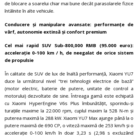
de blocare a soarelui chiar mai bune decât parasolarele fizice
întâlnite în alte vehicule.
Conducere și manipulare avansate: performanțe de
vârf, autonomie extinsă și confort premium
Cel mai rapid SUV Sub-800,000 RMB (95.000 euro):
accelerație 0-100 km / h, de neegalat de orice sistem
de propulsie
În calitate de SUV de lux de înaltă performanță, Xiaomi YU7
duce la următorul nivel “trei tehnologii electrice de bază”
(motor electric, baterie de putere, unitate de control a
motorului) dezvoltate de sine. Întreaga gamă este echipată
cu Xiaomi HyperEngine V6s Plus îmbunătățit, sporindu-și
turațiile maxime la 22.000 rpm, cuplul maxim la 528 N-m și
puterea maximă la 288 kW. Xiaomi YU7 Max ajunge până la o
putere maximă de 690 CP, o viteză maximă de 253 km/h și o
accelerație 0-100 km/h în doar 3,23 s (2,98 s excluzând