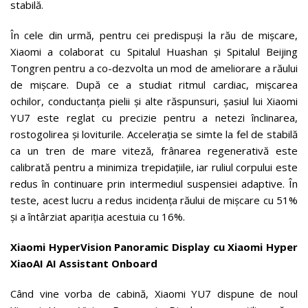
stabilă.
În cele din urmă, pentru cei predispuși la rău de mișcare,
Xiaomi a colaborat cu Spitalul Huashan și Spitalul Beijing
Tongren pentru a co-dezvolta un mod de ameliorare a răului
de mișcare. După ce a studiat ritmul cardiac, mișcarea
ochilor, conductanța pielii și alte răspunsuri, șasiul lui Xiaomi
YU7 este reglat cu precizie pentru a netezi înclinarea,
rostogolirea și loviturile. Accelerația se simte la fel de stabilă
ca un tren de mare viteză, frânarea regenerativă este
calibrată pentru a minimiza trepidațiile, iar ruliul corpului este
redus în continuare prin intermediul suspensiei adaptive. În
teste, acest lucru a redus incidența răului de mișcare cu 51%
și a întârziat apariția acestuia cu 16%.
Xiaomi HyperVision Panoramic Display cu Xiaomi Hyper
XiaoAI AI Assistant Onboard
Când vine vorba de cabină, Xiaomi YU7 dispune de noul