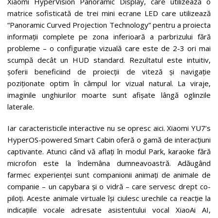
Xiaomi HyperVision Panoramic Display, care utilizează o
matrice sofisticată de trei mini ecrane LED care utilizează
“Panoramic Curved Projection Technology” pentru a proiecta
informații complete pe zona inferioară a parbrizului fără
probleme – o configurație vizuală care este de 2-3 ori mai
scumpă decât un HUD standard. Rezultatul este intuitiv,
șoferii beneficiind de proiecții de viteză și navigație
poziționate optim în câmpul lor vizual natural. La viraje,
imaginile unghiurilor moarte sunt afișate lângă oglinzile
laterale.
Iar caracteristicile interactive nu se opresc aici. Xiaomi YU7’s
HyperOS-powered Smart Cabin oferă o gamă de interacțiuni
captivante. Atunci când vă aflați în modul Park, karaoke fără
microfon este la îndemâna dumneavoastră. Adăugând
farmec experienței sunt companionii animați de animale de
companie – un capybara și o vidră – care servesc drept co-
piloți. Aceste animale virtuale își ciulesc urechile ca reacție la
indicațiile vocale adresate asistentului vocal XiaoAi AI,