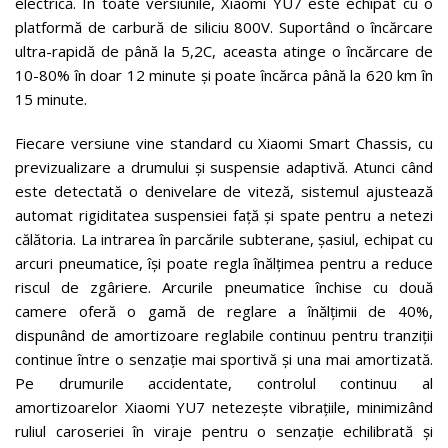
electrică. În toate versiunile, Xiaomi YU7 este echipat cu o
platformă de carbură de siliciu 800V. Suportând o încărcare
ultra-rapidă de până la 5,2C, aceasta atinge o încărcare de
10-80% în doar 12 minute și poate încărca până la 620 km în
15 minute.
Fiecare versiune vine standard cu Xiaomi Smart Chassis, cu
previzualizare a drumului și suspensie adaptivă. Atunci când
este detectată o denivelare de viteză, sistemul ajustează
automat rigiditatea suspensiei față și spate pentru a netezi
călătoria. La intrarea în parcările subterane, șasiul, echipat cu
arcuri pneumatice, își poate regla înălțimea pentru a reduce
riscul de zgâriere. Arcurile pneumatice închise cu două
camere oferă o gamă de reglare a înălțimii de 40%,
dispunând de amortizoare reglabile continuu pentru tranziții
continue între o senzație mai sportivă și una mai amortizată.
Pe drumurile accidentate, controlul continuu al
amortizoarelor Xiaomi YU7 netezește vibrațiile, minimizând
ruliul caroseriei în viraje pentru o senzație echilibrată și