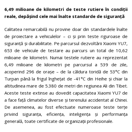
6,49 milioane de kilometri de teste rutiere în condiții
reale, depășind cele mai înalte standarde de siguranță
Calitatea remarcabilă nu provine doar din standardele înalte
de proiectare a vehiculelor – ci și prin teste riguroase de
siguranță și durabilitate. Pe parcursul dezvoltării Xiaomi YU7,
653 de vehicule de testare au parcurs un total de 10,62
milioane de kilometri. Numai testele rutiere au reprezentat
6,49 milioane de kilometri pe parcursul a 539 de zile,
acoperind 296 de orașe – de la căldura toridă de 53°C din
Turpan până la frigul înghețat de -41°C din Heihe și chiar la
altitudinea mare de 5.380 de metri din regiunea Ali din Tibet.
Aceste teste extinse au dovedit capacitatea Xiaomi YU7 de
a face față climatelor diverse și terenului accidentat al Chinei.
De asemenea, au fost efectuate numeroase teste terțe
privind siguranța, eficiența, inteligența și performanța
generală, toate certificate de organizații profesionale.