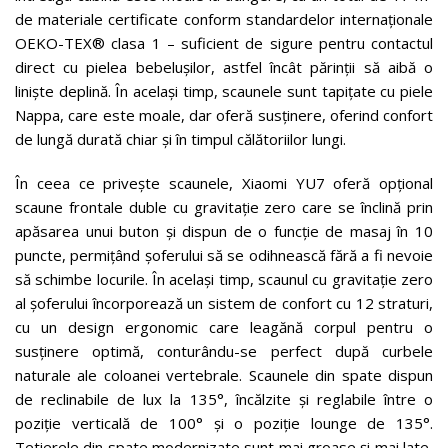
de materiale certificate conform standardelor internaționale
OEKO-TEX® clasa 1 – suficient de sigure pentru contactul
direct cu pielea bebelușilor, astfel încât părinții să aibă o
liniște deplină. În același timp, scaunele sunt tapițate cu piele
Nappa, care este moale, dar oferă susținere, oferind confort
de lungă durată chiar și în timpul călătoriilor lungi.
În ceea ce privește scaunele, Xiaomi YU7 oferă opțional
scaune frontale duble cu gravitație zero care se înclină prin
apăsarea unui buton și dispun de o funcție de masaj în 10
puncte, permițând șoferului să se odihnească fără a fi nevoie
să schimbe locurile. În același timp, scaunul cu gravitație zero
al șoferului încorporează un sistem de confort cu 12 straturi,
cu un design ergonomic care leagănă corpul pentru o
susținere optimă, conturându-se perfect după curbele
naturale ale coloanei vertebrale. Scaunele din spate dispun
de reclinabile de lux la 135°, încălzite și reglabile între o
poziție verticală de 100° și o poziție lounge de 135°.
Tetierele din spate modernizate sunt mai groase și mai late,