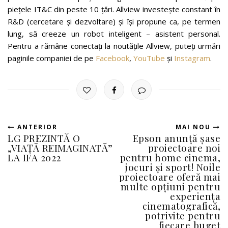
piețele IT&C din peste 10 țări. Allview investește constant în
R&D (cercetare și dezvoltare) și își propune ca, pe termen
lung, să creeze un robot inteligent – asistent personal.
Pentru a rămâne conectați la noutățile Allview, puteți urmări
paginile companiei de pe
Facebook
,
YouTube
și
Instagram
.
ANTERIOR
MAI NOU
LG PREZINTĂ O
Epson anunță șase
„VIAȚĂ REIMAGINATĂ”
proiectoare noi
LA IFA 2022
pentru home cinema,
jocuri și sport! Noile
proiectoare oferă mai
multe opțiuni pentru
experiența
cinematografică,
potrivite pentru
fiecare buget