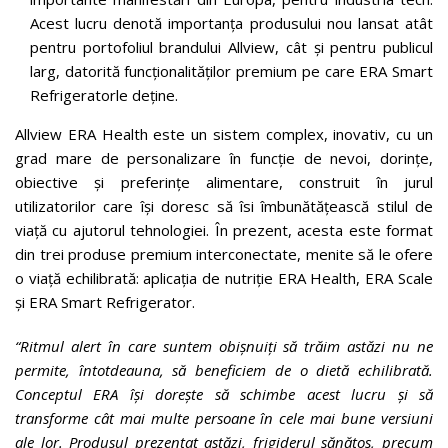
Acest lucru denotă importanța produsului nou lansat atât
pentru portofoliul brandului Allview, cât și pentru publicul
larg, datorită funcționalităților premium pe care ERA Smart
Refrigeratorle deține.
Allview ERA Health este un sistem complex, inovativ, cu un
grad mare de personalizare în funcție de nevoi, dorințe,
obiective și preferințe alimentare, construit în jurul
utilizatorilor care își doresc să îsi îmbunătățească stilul de
viață cu ajutorul tehnologiei. În prezent, acesta este format
din trei produse premium interconectate, menite să le ofere
o viață echilibrată: aplicația de nutriție ERA Health, ERA Scale
și ERA Smart Refrigerator.
“Ritmul alert în care suntem obișnuiți să trăim astăzi nu ne
permite, întotdeauna, să beneficiem de o dietă echilibrată.
Conceptul ERA își dorește să schimbe acest lucru și să
transforme cât mai multe persoane în cele mai bune versiuni
ale lor. Produsul prezentat astăzi, frigiderul sănătos, precum