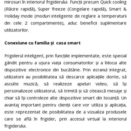
mirosuri în interiorul frigiderului. Funcții precum Quick cooling
(Răcire rapidă), Super freeze (Congelare rapidă), Smart &
Holiday mode (moduri inteligente de reglare a temperaturii
din cele 2 compartimente), aduc beneficii suplimentare
utilizatorilor.
Conexiune cu familia și casa smart
Frigiderul inteligent, prin funcțiile implementate, este special
gândit pentru a ușura viața consumatorilor și a înlocui alte
dispozitive electronice din bucătărie. Prin ecranul integrat,
utilizatorii au posibilitatea să descarce aplicațiile dorite, să
asculte muzică, să realizeze apeluri video, să își
personalizeze utilizatorul, să trimită și să citească mesaje și
chiar să își controleze alte dispozitive smart din locuință. Un
avantaj important pentru clienții care vor utiliza și aplicația,
este reprezentat de posibilitatea de a vizualiza produsele
care se află în frigider, prin accesul virtual la interiorul
frigiderului.