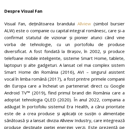
Despre Visual Fan
Visual Fan, deținătoarea brandului
Allview
(simbol bursier
ALW) este o companie cu capital integral românesc, care și-a
confirmat statutul de vizionar și pionier atunci când vine
vorba de tehnologie, cu un portofoliu de produse
diversificat. A fost fondată la Brașov, în 2002, și produce
telefoane mobile inteligente, sisteme Smart Home, tablete,
laptopuri și alte gadgeturi. A lansat cel mai complex sistem
Smart Home din România (2016), AVI – singurul asistent
vocal în limba română (2017), a fost printre primele companii
din Europa care a încheiat un parteneriat direct cu Google
Android TV™ (2019), fiind primul brand din România care a
adoptat tehnologia QLED (2020). În anul 2022, compania a
adăugat în portofoliu sistemul Era Health, a cărui prioritate
este de a crea produse și aplicații ce susțin o alimentație
sănătoasă și a lansat divizia Allview Industry, care integrează
produse destinate pieței energiei verzi. Este prezentă pe