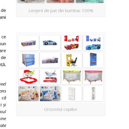
i de
Lenjerii de pat din bumbac 100%
anii
a ce
 bun
mare
l de
ță,
xel
ions
i că
i și
Orizontul copiilor
niul
bine
ate