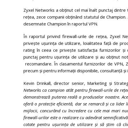
Zyxel Networks a obținut cel mai înalt punctaj dintre to
rețea, zece companii obținând statutul de Champion. 
desemnate Champion în raportul VPN.
În raportul privind firewall-urile de rețea, Zyxel Ne
privește ușurința de utilizare, loialitatea față de 
rating în ceea ce privește satisfacția furnizorilor ș
punctaj pentru ușurința de utilizare și au obținut not
recomandare. În clasamentul furnizorilor de VPN, Zy
precum și pentru informații disponibile, consultanță și 
Kevin Drinkall, director senior, Marketing și Str
Networks ca campion atât pentru firewall-urile de rețe
demonstrează puterea reală a produselor noastre. Ace
oferă o protecție eficientă, dar se remarcă și ca lider 
mijlocii, concurând cu încredere cu cele mai mari num
firewall-urilor este o realizare cu adevărat semnificativ
cotate pentru ușurința de utilizare și să știm că c