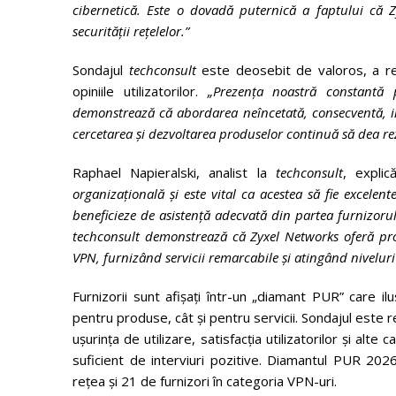
cibernetică. Este o dovadă puternică a faptului că 
securității rețelelor.”
Sondajul
techconsult
este deosebit de valoros, a r
opiniile utilizatorilor.
„Prezența noastră constantă 
demonstrează că abordarea neîncetată, consecventă, ino
cercetarea și dezvoltarea produselor continuă să dea rez
Raphael Napieralski, analist la
techconsult
, explic
organizațională și este vital ca acestea să fie excelen
beneficieze de asistență adecvată din partea furnizoru
techconsult demonstrează că Zyxel Networks oferă prote
VPN, furnizând servicii remarcabile și atingând niveluri r
Furnizorii sunt afișați într-un „diamant PUR” care ilu
pentru produse, cât și pentru servicii. Sondajul este re
ușurința de utilizare, satisfacția utilizatorilor și alte
suficient de interviuri pozitive. Diamantul PUR 20
rețea și 21 de furnizori în categoria VPN-uri.