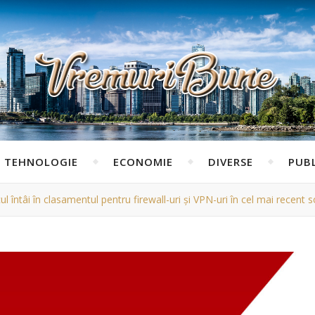
TEHNOLOGIE
ECONOMIE
DIVERSE
PUBL
l întâi în clasamentul pentru firewall-uri și VPN-uri în cel mai recent