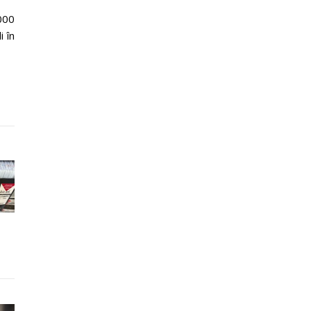
.000
i în