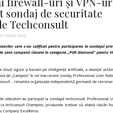
 firewall-uri și VPN-ur
t sondaj de securitate
 de Techconsult
25 martie 2026
zorilor care s-au calificat pentru participarea la sondajul priv
 cele șase companii clasate în categoria „PUR diamond” pentru V
 cloud sigure și bazate pe inteligență artificială, a anunțat astăz
atutul de „Campion” în cel mai recent sondaj Professional User Rat
onsult
– renumita organizație independentă germană de cercetare
de utilizatori au participat la sondajul techconsult Professional 
a ca
techconsult
Champion, produsele trebuie să obțină clasări îna
tru Company Excellence.