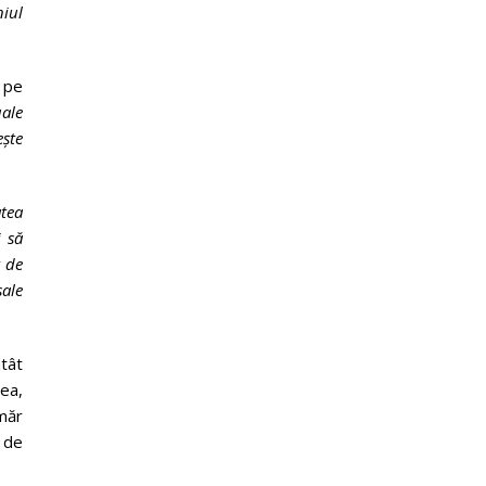
iul
 pe
ale
ește
atea
i să
t de
sale
atât
tea,
umăr
i de