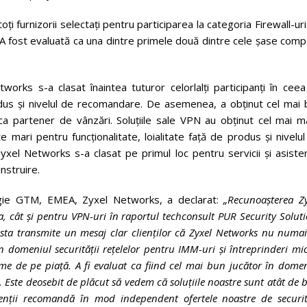
ți furnizorii selectați pentru participarea la categoria Firewall-ur
A fost evaluată ca una dintre primele două dintre cele șase comp
tworks s-a clasat înaintea tuturor celorlalți participanți în cee
produs și nivelul de recomandare. De asemenea, a obținut cel mai
i ca partener de vânzări. Soluțiile sale VPN au obținut cel mai 
e mari pentru funcționalitate, loialitate față de produs și nivelu
xel Networks s-a clasat pe primul loc pentru servicii și asisten
instruire.
ategie GTM, EMEA, Zyxel Networks, a declarat:
„Recunoașterea Zy
a, cât și pentru VPN-uri în raportul techconsult PUR Security Solut
sta transmite un mesaj clar clienților că Zyxel Networks nu numa
în domeniul securității rețelelor pentru IMM-uri și întreprinderi mic
e de pe piață. A fi evaluat ca fiind cel mai bun jucător în dome
ă. Este deosebit de plăcut să vedem că soluțiile noastre sunt atât de 
lienții recomandă în mod independent ofertele noastre de securit