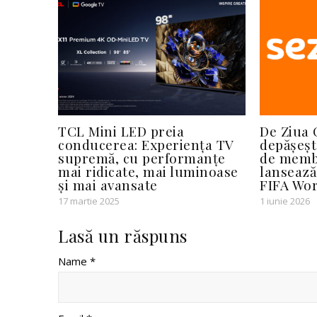
TCL Mini LED preia
De Ziua 
conducerea: Experiența TV
depășeșt
supremă, cu performanțe
de membr
mai ridicate, mai luminoase
lansează
și mai avansate
FIFA Wo
17 martie 2025
1 iunie 2026
Lasă un răspuns
Name *