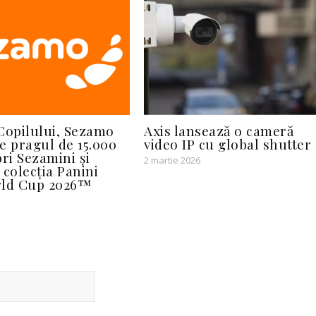
Copilului, Sezamo
Axis lansează o cameră
e pragul de 15.000
video IP cu global shutter
i Sezamini și
2 martie 2026
 colecția Panini
rld Cup 2026™