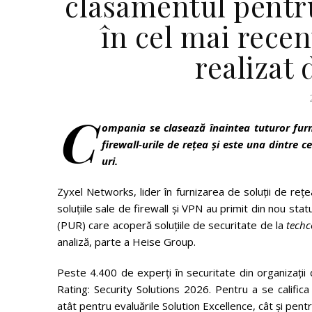
clasamentul pentru
în cel mai recen
realizat
C
ompania se clasează înaintea tuturor furni
firewall-urile de rețea și este una dintre
uri.
Zyxel Networks, lider în furnizarea de soluții de rețea
soluțiile sale de firewall și VPN au primit din nou st
(PUR) care acoperă soluțiile de securitate de la
techc
analiză, parte a Heise Group.
Peste 4.400 de experți în securitate din organizații 
Rating: Security Solutions 2026. Pentru a se calific
atât pentru evaluările Solution Excellence, cât și pen