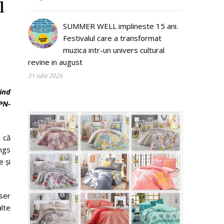
i
SUMMER WELL implineste 15 ani.
Festivalul care a transformat
muzica intr-un univers cultural
revine in august
31 iulie 2026
ind
PN-
i că
ings
 și
User
lte