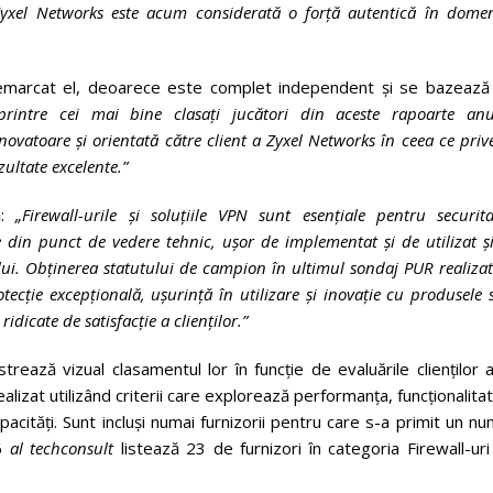
Zyxel Networks este acum considerată o forță autentică în domen
emarcat el, deoarece este complet independent și se bazează
printre cei mai bine clasați jucători din aceste rapoarte anu
vatoare și orientată către client a Zyxel Networks în ceea ce priv
ultate excelente.”
ă:
„Firewall-urile și soluțiile VPN sunt esențiale pentru securit
te din punct de vedere tehnic, ușor de implementat și de utilizat ș
lui. Obținerea statutului de campion în ultimul sondaj PUR realiza
cție excepțională, ușurință în utilizare și inovație cu produsele 
idicate de satisfacție a clienților.”
strează vizual clasamentul lor în funcție de evaluările clienților 
alizat utilizând criterii care explorează performanța, funcționalita
 capacități. Sunt incluși numai furnizorii pentru care s-a primit un n
26
al techconsult
listează 23 de furnizori în categoria Firewall-ur