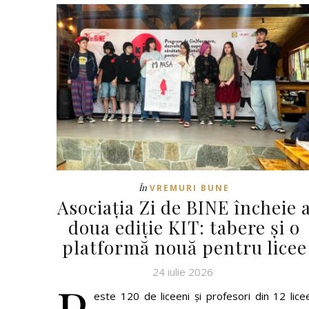
În
VREMURI BUNE
Asociația Zi de BINE încheie 
doua ediție KIT: tabere și o
platformă nouă pentru licee
24 iulie 2026
este 120 de liceeni și profesori din 12 lice