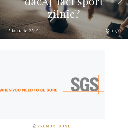
dacÄƒ faci sport
zilnic?
13 ianuarie 2019
0
0
În
VREMURI BUNE