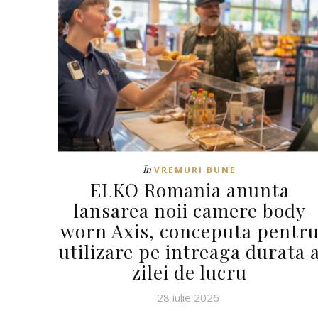
În
VREMURI BUNE
ELKO Romania anunta
lansarea noii camere body
worn Axis, conceputa pentr
utilizare pe intreaga durata 
zilei de lucru
28 iulie 2026