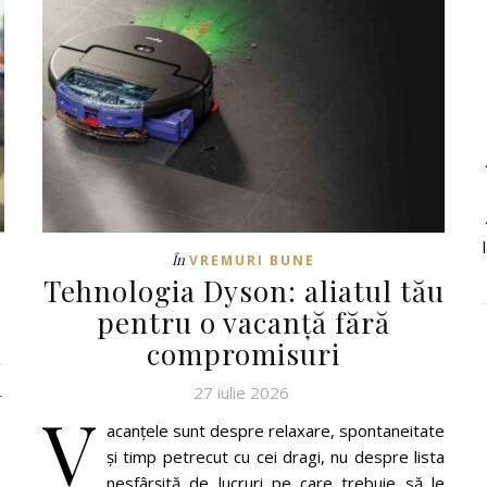
În
VREMURI BUNE
Tehnologia Dyson: aliatul tău
pentru o vacanță fără
u
compromisuri
a
27 iulie 2026
V
acanțele sunt despre relaxare, spontaneitate
și timp petrecut cu cei dragi, nu despre lista
nesfârșită de lucruri pe care trebuie să le