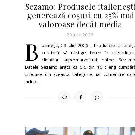
Sezamo: Produsele italieneșt
generează coșuri cu 25% mai
valoroase decât media
29 iulie 2026
B
ucurești, 29 iulie 2026 – Produsele italieneșt
continuă să câștige teren în preferințel
clienților supermarketului online Sezamo
Datele Sezamo arată că 6,5 din 10 clienți cumpăr
produse din această categorie, iar comenzile car
includ…