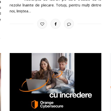
a
rezolvi înainte de plecare. Totuși, pentru mulți dintre
i
noi, liniștea…
l
e