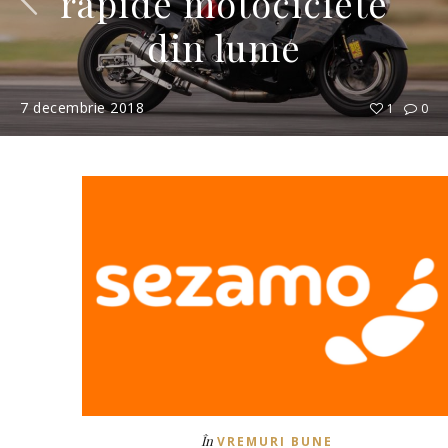
rapide motociclete
din lume
7 decembrie 2018
1
0
În
VREMURI BUNE