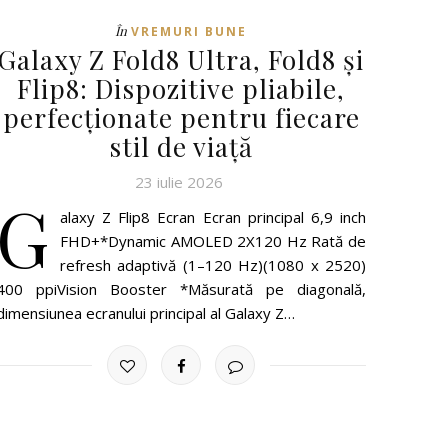
În
VREMURI BUNE
Galaxy Z Fold8 Ultra, Fold8 și
Flip8: Dispozitive pliabile,
perfecționate pentru fiecare
stil de viață
23 iulie 2026
G
alaxy Z Flip8 Ecran Ecran principal 6,9 inch
FHD+*Dynamic AMOLED 2X120 Hz Rată de
refresh adaptivă (1–120 Hz)(1080 x 2520)
400 ppiVision Booster *Măsurată pe diagonală,
dimensiunea ecranului principal al Galaxy Z…