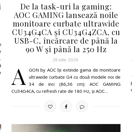
i
De la task-uri la gaming:
AOC GAMING lansează noile
monitoare curbate ultrawide
CU34G4CA și CU34G4ZCA, cu
USB-C, încărcare de până la
i
90 W și până la 250 Hz
e
.
28 iulie 2026
A
ă
GON by AOC își extinde gama de monitoare
e
ultrawide curbate G4 cu două modele noi de
34 de inci (86,36 cm): AOC GAMING
CU34G4CA, cu refresh rate de 180 Hz, și AOC…