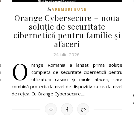
În
VREMURI BUNE
Orange Cybersecure – noua
soluție de securitate
cibernetică pentru familie și
afaceri
24 iulie 2026
O
p
range Romania a lansat prima soluție
i
completă de securitate cibernetică pentru
i
utilizatorii casnici și micile afaceri, care
combină protecția la nivel de dispozitiv cu cea la nivel
de rețea. Cu Orange Cybersecure,…