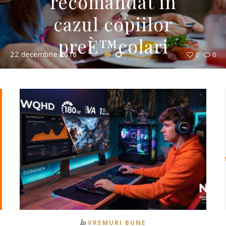
recomandat in
cazul copiilor
preÈ™colari
22 decembrie 2018
0
0
În
VREMURI BUNE