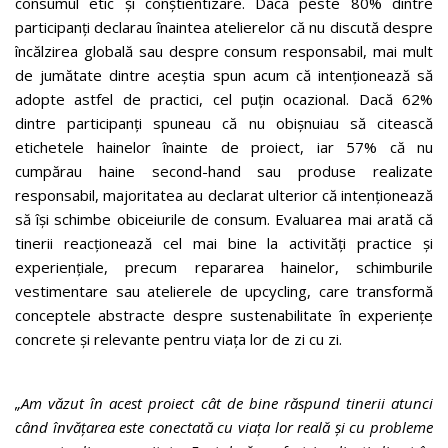
consumul etic și conștientizare. Dacă peste 80% dintre
participanți declarau înaintea atelierelor că nu discută despre
încălzirea globală sau despre consum responsabil, mai mult
de jumătate dintre aceștia spun acum că intenționează să
adopte astfel de practici, cel puțin ocazional. Dacă 62%
dintre participanți spuneau că nu obișnuiau să citească
etichetele hainelor înainte de proiect, iar 57% că nu
cumpărau haine second-hand sau produse realizate
responsabil, majoritatea au declarat ulterior că intenționează
să își schimbe obiceiurile de consum. Evaluarea mai arată că
tinerii reacționează cel mai bine la activități practice și
experiențiale, precum repararea hainelor, schimburile
vestimentare sau atelierele de upcycling, care transformă
conceptele abstracte despre sustenabilitate în experiențe
concrete și relevante pentru viața lor de zi cu zi.
„Am văzut în acest proiect cât de bine răspund tinerii atunci
când învățarea este conectată cu viața lor reală și cu probleme