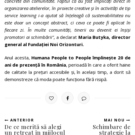
concrete din comunitate. Faptul că au fost implicați direct în
organizarea atelierelor, în proiecte creative și în activități de tip
service learning i-a ajutat să înțeleagă că sustenabilitatea nu
este doar un concept abstract, ci ceva ce poate fi aplicat în
fiecare zi. În multe comunități, tinerii au devenit ei înșiși
promotori ai schimbării”
, a declarat
Maria Butyka, director
general al Fundației Noi Orizonturi.
Anul acesta,
Humana People to People împlinește 20 de
ani de prezență în România
, perioadă în care a oferit haine
de calitate la prețuri accesibile și, în același timp, a dorit să
demonstreze că moda poate funcționa fără risipă.
ANTERIOR
MAI NOU
De ce merită să alegi
Schimbare de
un retreat în mijlocul
strategie la