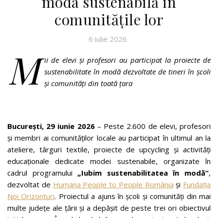
moda sustenabilă în
comunitățile lor
6 iulie 2026
M
ii de elevi și profesori au participat la proiecte de
sustenabilitate în modă dezvoltate de tineri în școli
și comunități din toată țara
București, 29 iunie 2026
– Peste 2.600 de elevi, profesori
și membri ai comunităților locale au participat în ultimul an la
ateliere, târguri textile, proiecte de upcycling și activități
educaționale dedicate modei sustenabile, organizate în
cadrul programului
„Iubim sustenabilitatea în modă”
,
dezvoltat de
Humana People to People România
și
Fundația
Noi Orizonturi
. Proiectul a ajuns în școli și comunități din mai
multe județe ale țării și a depășit de peste trei ori obiectivul