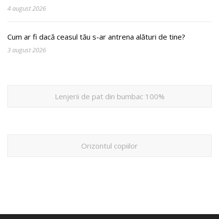
4 august 2026
Cum ar fi dacă ceasul tău s-ar antrena alături de tine?
3 august 2026
Lenjerii de pat din bumbac 100%
Orizontul copiilor