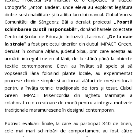
Etnografic „Anton Badea”, unde elevii au explorat legătura
dintre sustenabilitate și tradiția lucrului manual. Clubul Vocea
Comunității din Sângeorz Băi a derulat proiectul
„Poartă
schimbarea cu stil responsabil!”,
donând hainele colectate
Centrului Școlar de Educație Incluzivă „Lacrima”.
„De la oaie
la straie”
a fost proiectul tinerilor din clubul IMPACT Green,
derulat în comuna Alțâna, județul Sibiu, prin care aceștia au
urmărit întregul traseu al lânii, de la stână până la obiecte
textile contemporane. Elevii au învățat să spele și să
vopsească lâna folosind plante locale, au experimentat
procese chimice simple și au lucrat alături de meșteri locali
pentru a învăța tehnici tradiționale de tors și țesut. Clubul
Green IMPACT Misericordia din Sighetu Marmației a
colaborat cu o creatoare de modă pentru a integra motivele
tradiționale maramureșene în designul contemporan.
Potrivit evaluării finale, la care au participat 340 de tineri,
cele mai mari schimbări de comportament au fost către