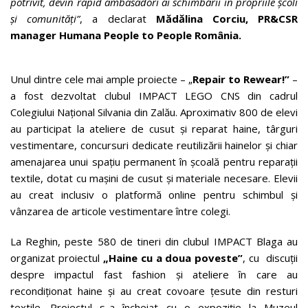
potrivit, devin rapid ambasadori ai schimbării în propriile școli
și comunități”
, a declarat
Mădălina Corciu, PR&CSR
manager Humana People to People România.
Unul dintre cele mai ample proiecte – „
Repair to Rewear!”
–
a fost dezvoltat clubul IMPACT LEGO CNS din cadrul
Colegiului Național Silvania din Zalău. Aproximativ 800 de elevi
au participat la ateliere de cusut și reparat haine, târguri
vestimentare, concursuri dedicate reutilizării hainelor și chiar
amenajarea unui spațiu permanent în școală pentru reparații
textile, dotat cu mașini de cusut și materiale necesare. Elevii
au creat inclusiv o platformă online pentru schimbul și
vânzarea de articole vestimentare între colegi.
La Reghin, peste 580 de tineri din clubul IMPACT Blaga au
organizat proiectul
„Haine cu a doua poveste”
, cu discuții
despre impactul fast fashion și ateliere în care au
recondiționat haine și au creat covoare țesute din resturi
textile. Proiectul s-a încheiat cu o expoziție la Muzeul