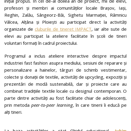
inițial propus. În cel de-al doilea an de proiect, mii de elevi,
profesori și membri ai comunităților locale Brașov, Iași,
Reghin, Zalău, Sângeorz-Băi, Sighetu Marmației, Râmnicu
Vâlcea, Alțâna și Ploiești au participat direct la activități
organizate de
cluburile de tineret IMPACT
, iar alte sute de
elevi au participat la ateliere facilitate în școli de tineri
voluntari formați în cadrul proiectului.
Programul a inclus ateliere interactive despre impactul
industriei fast fashion asupra mediului, sesiuni de reparare și
personalizare a hainelor, târguri de schimb vestimentar,
colecte și donații de textile, activități de upcycling, expoziții și
prezentări de modă sustenabilă, dar și proiecte care au
combinat tradițiile textile locale cu designul contemporan. O
parte dintre activități au fost facilitate chiar de adolescenți,
prin metoda
peer-to-peer learning
, în care tinerii îi educă pe
alți tineri.
La baza activităților a stat Ghidul educațional
„Iubim