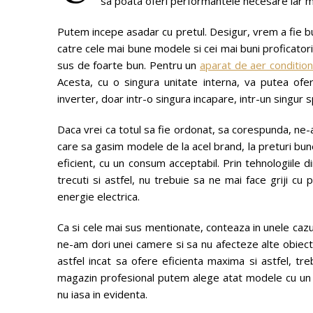
sa poata oferi performantele necesare iar mai
Putem incepe asadar cu pretul. Desigur, vrem a fie 
catre cele mai bune modele si cei mai buni proficator
sus de foarte bun. Pentru un
aparat de aer condition
Acesta, cu o singura unitate interna, va putea oferi
inverter, doar intr-o singura incapare, intr-un singur s
Daca vrei ca totul sa fie ordonat, sa corespunda, ne-
care sa gasim modele de la acel brand, la preturi bun
eficient, cu un consum acceptabil. Prin tehnologiile 
trecuti si astfel, nu trebuie sa ne mai face griji cu
energie electrica.
Ca si cele mai sus mentionate, conteaza in unele cazu
ne-am dori unei camere si sa nu afecteze alte obiecte
astfel incat sa ofere eficienta maxima si astfel, t
magazin profesional putem alege atat modele cu un 
nu iasa in evidenta.