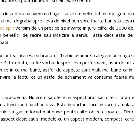
 apoi sa poata indeplini si celelelate cerinte.
bun insa daca nu avem un buget sa zicem nelimitat, nu mergem dir
i ci mai degraba spre ceva de nivel bun spre foarte bun sau ceva
at split
vorbim de un pret ce se invarte in jurul cifrei de 3000 de 
 beneficii de racire sau incalzire a aerului, asta daca este de 
patiu.
ar putea interesa si brand-ul. Trebie asadar sa alegem un magazi
e. Si totodata, sa fie vorba despre ceva performant, usor de utili
din ce in ce mai bune, astfel de aspecte sunt mult mai bune ca in 
 privire la faptul ca un astfel de echiament va consuma foarte m
ri si aspectul. Nu vrem sa ofere un aspect urat sau diferit fata d
 atunci cand functioneaza. Este important locul in care il ampla
rebuie sa gasim locuri mai bune pentru alte obiecte poate. Dintr
aspect clasic cat si modele cu un aspect modern, compact, care