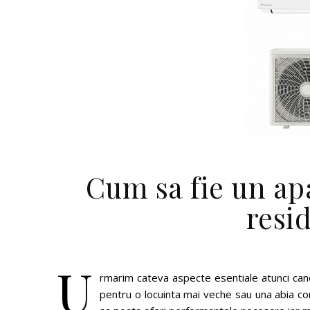
Cum sa fie un ap
resi
U
rmarim cateva aspecte esentiale atunci can
pentru o locuinta mai veche sau una abia con