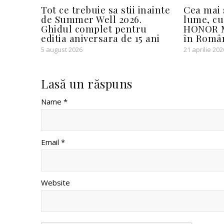
Tot ce trebuie sa stii inainte
Cea mai 
de Summer Well 2026.
lume, cu
Ghidul complet pentru
HONOR M
editia aniversara de 15 ani
în Româ
5 august 2026
21 aprilie 202
Lasă un răspuns
Name *
Email *
Website