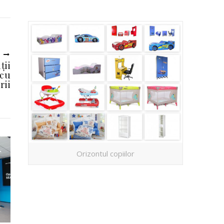
U
ții
 cu
rii
Orizontul copiilor