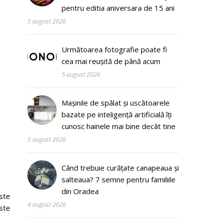
pentru editia aniversara de 15 ani
5 august 2026
Următoarea fotografie poate fi
cea mai reușită de până acum
5 august 2026
Mașinile de spălat și uscătoarele
bazate pe inteligență artificială îți
cunosc hainele mai bine decât tine
5 august 2026
Când trebuie curățate canapeaua și
salteaua? 7 semne pentru familiile
din Oradea
ste
4 august 2026
este