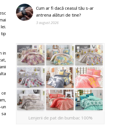
Cum ar fi dacă ceasul tău s-ar
esc
antrena alături de tine?
 mai
3 august 2026
lei.
tip
n in
zat,
anii
ulta
e ce
sam,
-un
 sa
Lenjerii de pat din bumbac 100%