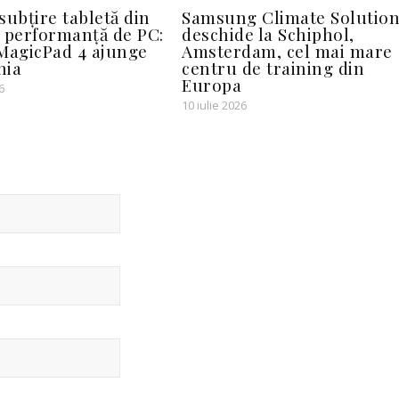
subțire tabletă din
Samsung Climate Solutio
 performanță de PC:
deschide la Schiphol,
agicPad 4 ajunge
Amsterdam, cel mai mare
nia
centru de training din
Europa
6
10 iulie 2026