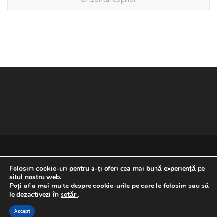
Folosim cookie-uri pentru a-ți oferi cea mai bună experiență pe
situl nostru web.
Poți afla mai multe despre cookie-urile pe care le folosim sau să
REVENIRE LA ÎNCEPUTUL PAGINII
le dezactivezi în
setări
.
Accept