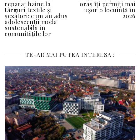
reparat haine la
oraș îți permiți mai
târguri textile și
ușor o locuință în
șezători: cum au adus
2026
adolescenții moda
sustenabilă în
comunitățile lor
TE-AR MAI PUTEA INTERESA :