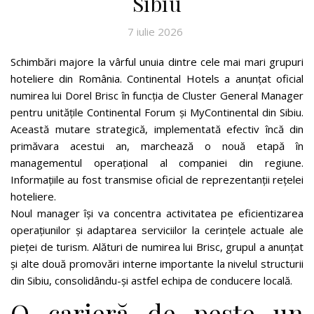
Sibiu
7 iulie 2026
Schimbări majore la vârful unuia dintre cele mai mari grupuri
hoteliere din România. Continental Hotels a anunțat oficial
numirea lui Dorel Brisc în funcția de Cluster General Manager
pentru unitățile Continental Forum și MyContinental din Sibiu.
Această mutare strategică, implementată efectiv încă din
primăvara acestui an, marchează o nouă etapă în
managementul operațional al companiei din regiune.
Informațiile au fost transmise oficial de reprezentanții rețelei
hoteliere.
Noul manager își va concentra activitatea pe eficientizarea
operațiunilor și adaptarea serviciilor la cerințele actuale ale
pieței de turism. Alături de numirea lui Brisc, grupul a anunțat
și alte două promovări interne importante la nivelul structurii
din Sibiu, consolidându-și astfel echipa de conducere locală.
O carieră de peste un