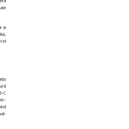
fera
 ale
 și
ui,
trol
ațiu
gură
B-C
ntr-
ind
ual-