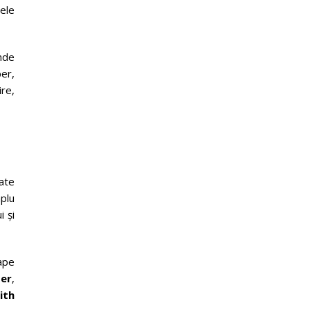
ele
nde
er,
ire,
ate
mplu
i și
ape
er
,
ith