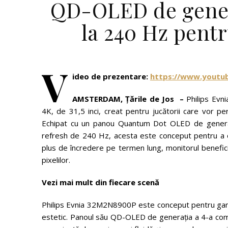
QD-OLED de genera
la 240 Hz pent
V
ideo de prezentare:
https://www.yout
AMSTERDAM, Țările de Jos –
Philips Evn
4K, de 31,5 inci, creat pentru jucătorii care vor per
Echipat cu un panou Quantum Dot OLED de generaț
refresh de 240 Hz, acesta este conceput pentru a ofe
plus de încredere pe termen lung, monitorul benefici
pixelilor.
Vezi mai mult din fiecare scenă
Philips Evnia 32M2N8900P este conceput pentru gamer
estetic. Panoul său QD-OLED de generația a 4-a combi