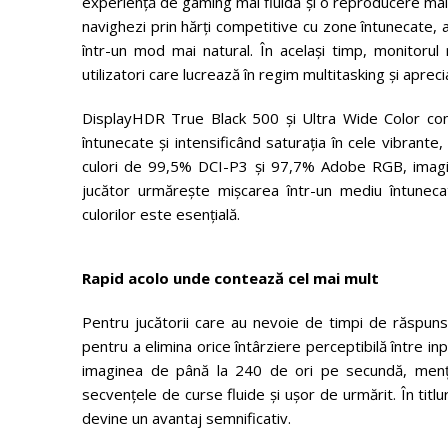
experiență de gaming mai fluidă și o reproducere mai f
navighezi prin hărți competitive cu zone întunecate, 
într-un mod mai natural. În același timp, monitorul
utilizatori care lucrează în regim multitasking și apre
DisplayHDR True Black 500 și Ultra Wide Color con
întunecate și intensificând saturația în cele vibrante,
culori de 99,5% DCI-P3 și 97,7% Adobe RGB, imaginea 
jucător urmărește mișcarea într-un mediu întunecat
culorilor este esențială.
Rapid acolo unde contează cel mai mult
Pentru jucătorii care au nevoie de timpi de răspuns r
pentru a elimina orice întârziere perceptibilă între 
imaginea de până la 240 de ori pe secundă, menținâ
secvențele de curse fluide și ușor de urmărit. În titl
devine un avantaj semnificativ.