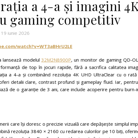
ția a 4-a și imagini 4
ru gaming competitiv
19 iunie 2026
ube.com/watch?v=WT3aBHrU2LE
ia lansează modelul
32M2N8900P
, un monitor de gaming QD-O
formanță de top în jocuri rapide, fără a sacrifica calitatea imagi
ia a 4-a și combinând rezoluția 4K UHD UltraClear cu o rată
ri detalii clare, contrast profund și gameplay fluid. Iar, pentr
ază de o garanție de 3 ani, care include acoperire pentru burn-i
ii care își doresc o precizie vizuală care depășește simplul imp
nă rezoluția 3840 × 2160 cu redarea culorilor pe 10 biți, oferin