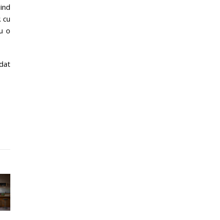
uind
2
cu
u o
dat