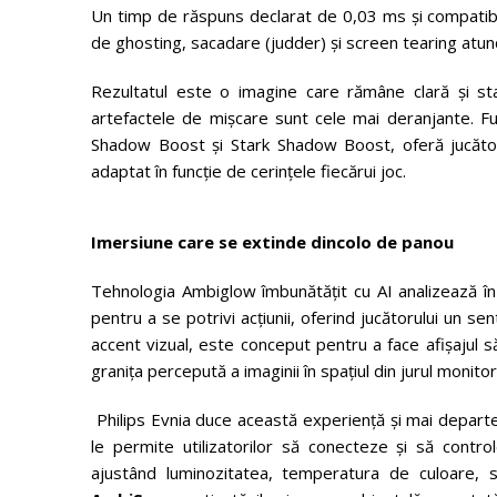
Un timp de răspuns declarat de 0,03 ms și compatib
de ghosting, sacadare (judder) și screen tearing atun
Rezultatul este o imagine care rămâne clară și stab
artefactele de mișcare sunt cele mai deranjante. Fu
Shadow Boost și Stark Shadow Boost, oferă jucătorilo
adaptat în funcție de cerințele fiecărui joc.
Imersiune care se extinde dincolo de panou
Tehnologia Ambiglow îmbunătățit cu AI analizează în
pentru a se potrivi acțiunii, oferind jucătorului un s
accent vizual, este conceput pentru a face afișajul să
granița percepută a imaginii în spațiul din jurul monitoru
Philips Evnia duce această experiență și mai depart
le permite utilizatorilor să conecteze și să contr
ajustând luminozitatea, temperatura de culoare, sa