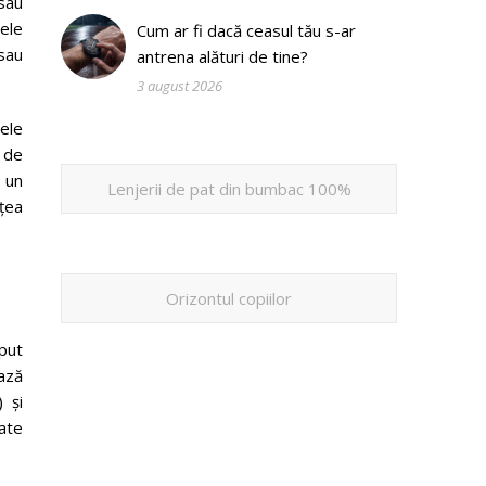
 sau
nele
Cum ar fi dacă ceasul tău s-ar
sau
antrena alături de tine?
3 august 2026
ele
i de
 un
Lenjerii de pat din bumbac 100%
țea
Orizontul copiilor
eput
ează
 și
tate