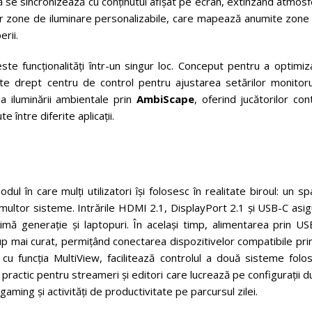
 se sincronizează cu conținutul afișat pe ecran, extinzând atmos
unor zone de iluminare personalizabile, care mapează anumite zone
rii.
e funcționalități într-un singur loc. Conceput pentru a optimiza
te drept centru de control pentru ajustarea setărilor monitorul
a iluminării ambientale prin
AmbiScape
, oferind jucătorilor con
 între diferite aplicații.
în care mulți utilizatori își folosesc în realitate biroul: un sp
multor sisteme. Intrările HDMI 2.1, DisplayPort 2.1 și USB-C asi
imă generație și laptopuri. În același timp, alimentarea prin US
p mai curat, permițând conectarea dispozitivelor compatibile pri
u funcția MultiView, facilitează controlul a două sisteme folos
practic pentru streameri și editori care lucrează pe configurații d
gaming și activități de productivitate pe parcursul zilei.