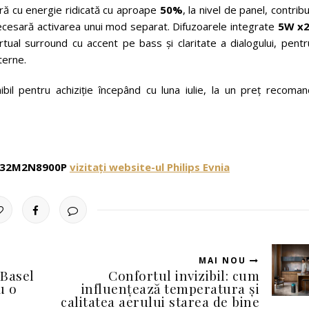
ră cu energie ridicată cu aproape
50%
, la nivel de panel, contrib
i necesară activarea unui mod separat. Difuzoarele integrate
5W x
tual surround cu accent pe bass și claritate a dialogului, pentr
terne.
bil pentru achiziție începând cu luna iulie, la un preț recoman
ia 32M2N8900P
vizitați website-ul Philips Evnia
MAI NOU
 Basel
Confortul invizibil: cum
u o
influențează temperatura și
calitatea aerului starea de bine