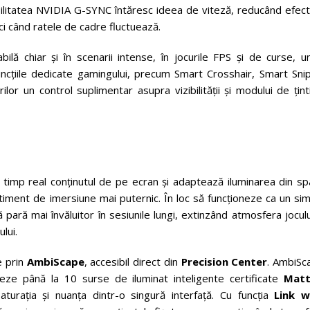
ilitatea NVIDIA G-SYNC întăresc ideea de viteză, reducând efect
ci când ratele de cadre fluctuează.
ilă chiar și în scenarii intense, în jocurile FPS și de curse, u
ncțiile dedicate gamingului, precum Smart Crosshair, Smart Snip
r un control suplimentar asupra vizibilității și modului de țint
 timp real conținutul de pe ecran și adaptează iluminarea din sp
entiment de imersiune mai puternic. În loc să funcționeze ca un si
 pară mai învăluitor în sesiunile lungi, extinzând atmosfera joculu
lui.
e prin
AmbiScape
, accesibil direct din
Precision Center
. AmbiSc
oleze până la 10 surse de iluminat inteligente certificate
Matt
turația și nuanța dintr-o singură interfață. Cu funcția
Link w