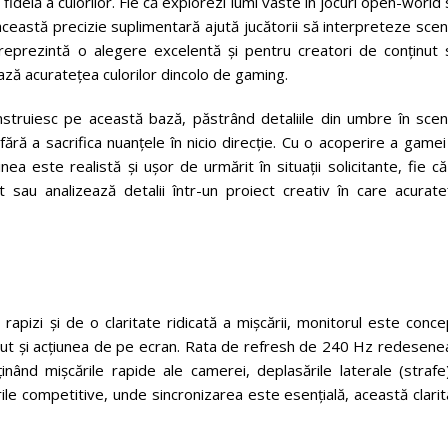
idelă a culorilor. Fie că explorezi lumi vaste în jocuri open-world
această precizie suplimentară ajută jucătorii să interpreteze sce
 reprezintă o alegere excelentă și pentru creatori de conținut 
ciază acuratețea culorilor dincolo de gaming.
struiesc pe această bază, păstrând detaliile din umbre în scen
 fără a sacrifica nuanțele în nicio direcție. Cu o acoperire a game
este realistă și ușor de urmărit în situații solicitante, fie că
 sau analizează detalii într-un proiect creativ în care acurate
apizi și de o claritate ridicată a mișcării, monitorul este conc
input și acțiunea de pe ecran. Rata de refresh de 240 Hz redesen
nd mișcările rapide ale camerei, deplasările laterale (strafe)
urile competitive, unde sincronizarea este esențială, această clari