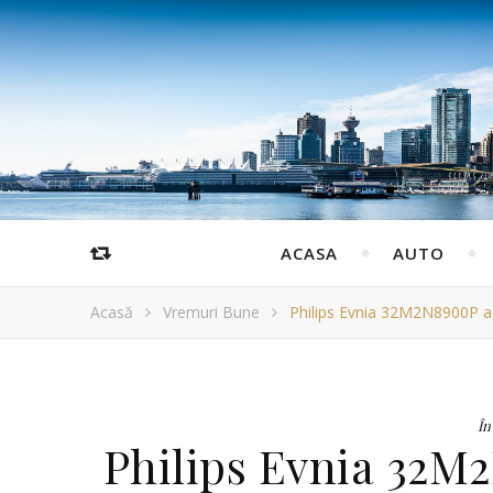
ACASA
AUTO
Acasă
Vremuri Bune
Philips Evnia 32M2N8900P ad
În
Philips Evnia 32M