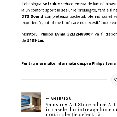
Tehnologia
SoftBlue
reduce emisia de lumină albast
la un confort sporit în sesiunile prelungite, fără a f
DTS Sound
completează pachetul, oferind sunet vir
experiență „out of the box” care nu necesită boxe ex
Monitorul
Philips Evnia 32M2N8900P
va fi disponi
de
5199 Lei
.
Pentru mai multe informații despre Philips Evn
ANTERIOR
Samsung Art Store aduce Art
în casele din întreaga lume c
nouă colecție selectată