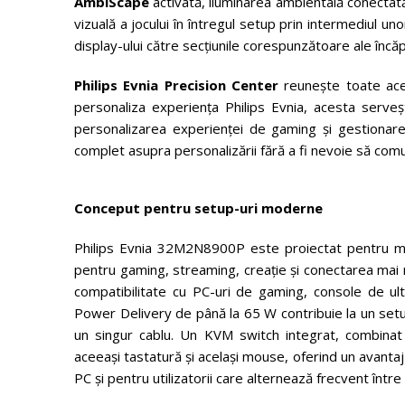
AmbiScape
activată, iluminarea ambientală conectată
vizuală a jocului în întregul setup prin intermediul 
display-ului către secțiunile corespunzătoare ale încăpe
Philips Evnia Precision Center
reunește toate acest
personaliza experiența Philips Evnia, acesta serveș
personalizarea experienței de gaming și gestionare
complet asupra personalizării fără a fi nevoie să comute
Conceput pentru setup-uri moderne
Philips Evnia 32M2N8900P este proiectat pentru modul 
pentru gaming, streaming, creație și conectarea mai 
compatibilitate cu PC-uri de gaming, console de ult
Power Delivery de până la 65 W contribuie la un setu
un singur cablu. Un KVM switch integrat, combinat c
aceeași tastatură și același mouse, oferind un avantaj 
PC și pentru utilizatorii care alternează frecvent între 