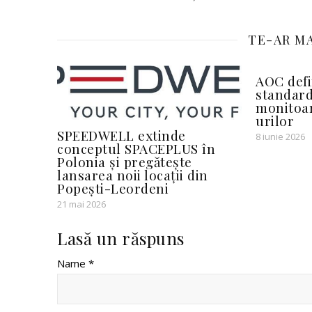
TE-AR MA
AOC defi
standar
monitoar
urilor
SPEEDWELL extinde
8 iunie 2026
conceptul SPACEPLUS în
Polonia și pregătește
lansarea noii locații din
Popești-Leordeni
21 mai 2026
Lasă un răspuns
Name *