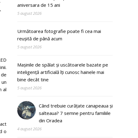
K
aniversara de 15 ani
5 august 2026
Următoarea fotografie poate fi cea mai
reușită de până acum
5 august 2026
LED
Mașinile de spălat și uscătoarele bazate pe
nii.
inteligență artificială îți cunosc hainele mai
 de
bine decât tine
u un
5 august 2026
n al
Când trebuie curățate canapeaua și
salteaua? 7 semne pentru familiile
din Oradea
act
4 august 2026
d o