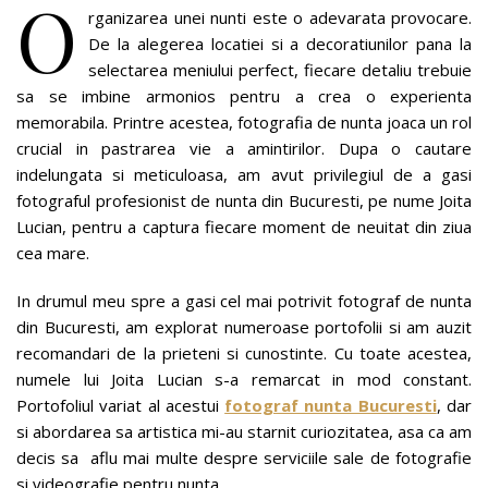
O
rganizarea unei nunti este o adevarata provocare.
De la alegerea locatiei si a decoratiunilor pana la
selectarea meniului perfect, fiecare detaliu trebuie
sa se imbine armonios pentru a crea o experienta
memorabila. Printre acestea, fotografia de nunta joaca un rol
crucial in pastrarea vie a amintirilor. Dupa o cautare
indelungata si meticuloasa, am avut privilegiul de a gasi
fotograful profesionist de nunta din Bucuresti, pe nume Joita
Lucian, pentru a captura fiecare moment de neuitat din ziua
cea mare.
In drumul meu spre a gasi cel mai potrivit fotograf de nunta
din Bucuresti, am explorat numeroase portofolii si am auzit
recomandari de la prieteni si cunostinte. Cu toate acestea,
numele lui Joita Lucian s-a remarcat in mod constant.
Portofoliul variat al acestui
fotograf nunta Bucuresti
, dar
si abordarea sa artistica mi-au starnit curiozitatea, asa ca am
decis sa aflu mai multe despre serviciile sale de fotografie
si videografie pentru nunta.