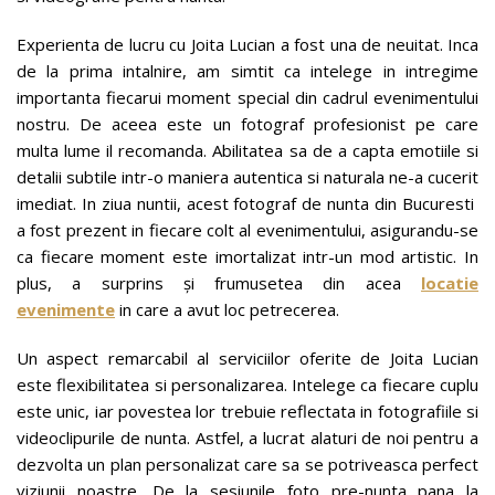
Experienta de lucru cu Joita Lucian a fost una de neuitat. Inca
de la prima intalnire, am simtit ca intelege in intregime
importanta fiecarui moment special din cadrul evenimentului
nostru. De aceea este un fotograf profesionist pe care
multa lume il recomanda. Abilitatea sa de a capta emotiile si
detalii subtile intr-o maniera autentica si naturala ne-a cucerit
imediat. In ziua nuntii, acest fotograf de nunta din Bucuresti
a fost prezent in fiecare colt al evenimentului, asigurandu-se
ca fiecare moment este imortalizat intr-un mod artistic. In
plus, a surprins și frumusetea din acea
locatie
evenimente
in care a avut loc petrecerea.
Un aspect remarcabil al serviciilor oferite de Joita Lucian
este flexibilitatea si personalizarea. Intelege ca fiecare cuplu
este unic, iar povestea lor trebuie reflectata in fotografiile si
videoclipurile de nunta. Astfel, a lucrat alaturi de noi pentru a
dezvolta un plan personalizat care sa se potriveasca perfect
viziunii noastre. De la sesiunile foto pre-nunta pana la