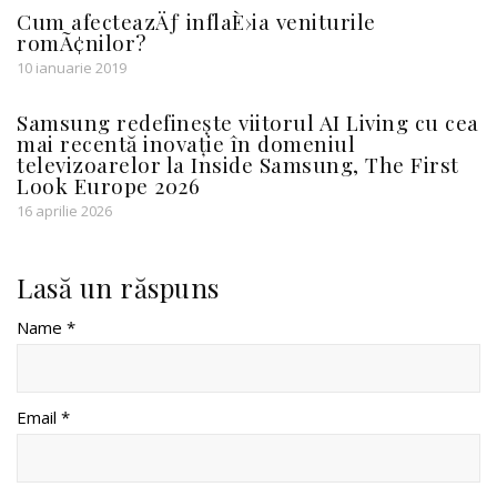
Cum afecteazÄƒ inflaÈ›ia veniturile
romÃ¢nilor?
10 ianuarie 2019
Samsung redefinește viitorul AI Living cu cea
mai recentă inovație în domeniul
televizoarelor la Inside Samsung, The First
Look Europe 2026
16 aprilie 2026
Lasă un răspuns
Name *
Email *