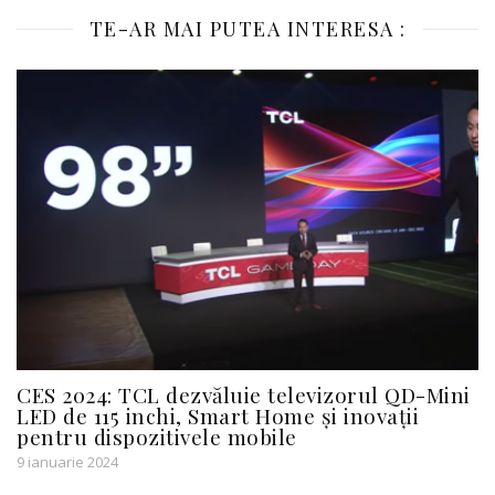
TE-AR MAI PUTEA INTERESA :
CES 2024: TCL dezvăluie televizorul QD-Mini
LED de 115 inchi, Smart Home și inovații
pentru dispozitivele mobile
9 ianuarie 2024