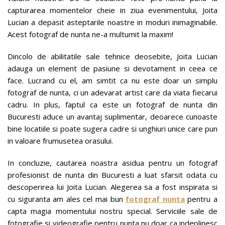
capturarea momentelor cheie in ziua evenimentului, Joita
Lucian a depasit asteptarile noastre in moduri inimaginabile.
Acest fotograf de nunta ne-a multumit la maxim!
Dincolo de abilitatile sale tehnice deosebite, Joita Lucian
adauga un element de pasiune si devotament in ceea ce
face. Lucrand cu el, am simtit ca nu este doar un simplu
fotograf de nunta, ci un adevarat artist care da viata fiecarui
cadru. In plus, faptul ca este un fotograf de nunta din
Bucuresti aduce un avantaj suplimentar, deoarece cunoaste
bine locatiile si poate sugera cadre si unghiuri unice care pun
in valoare frumusetea orasului.
In concluzie, cautarea noastra asidua pentru un fotograf
profesionist de nunta din Bucuresti a luat sfarsit odata cu
descoperirea lui Joita Lucian. Alegerea sa a fost inspirata si
cu siguranta am ales cel mai bun
fotograf nunta
pentru a
capta magia momentului nostru special. Serviciile sale de
fotografie si videografie pentru nunta nu doar ca indeplinesc