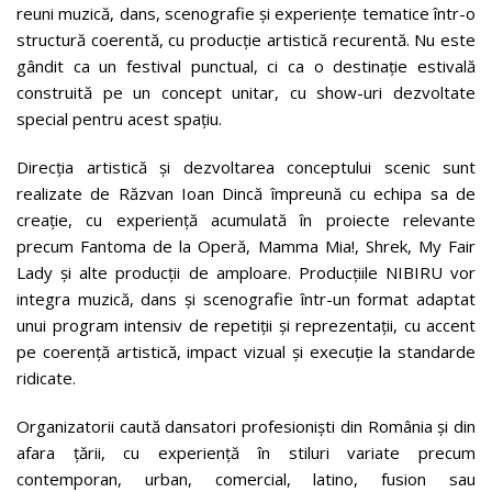
reuni muzică, dans, scenografie și experiențe tematice într-o
structură coerentă, cu producție artistică recurentă. Nu este
gândit ca un festival punctual, ci ca o destinație estivală
construită pe un concept unitar, cu show-uri dezvoltate
special pentru acest spațiu.
Direcția artistică și dezvoltarea conceptului scenic sunt
realizate de Răzvan Ioan Dincă împreună cu echipa sa de
creație, cu experiență acumulată în proiecte relevante
precum Fantoma de la Operă, Mamma Mia!, Shrek, My Fair
Lady și alte producții de amploare. Producțiile NIBIRU vor
integra muzică, dans și scenografie într-un format adaptat
unui program intensiv de repetiții și reprezentații, cu accent
pe coerență artistică, impact vizual și execuție la standarde
ridicate.
Organizatorii caută dansatori profesioniști din România și din
afara țării, cu experiență în stiluri variate precum
contemporan, urban, comercial, latino, fusion sau