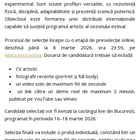
experimental. Sunt vizate profiluri versatile, cu rezistență
fizică, disciplină, adaptabilitate și prezență scenică puternică.
Obiectivul este formarea unei distribuții internaționale
capabile să susțină programul artistic al sezonului estival.
Procesul de selecție începe cu o etapă de preselecție online,
deschisă până la 8 martie 2026, ora 23:59, pe
nibiru.net/casting
. Dosarul de candidatură trebuie să includă:
CV artistic
fotografii recente (portret și full body)
un video solo de maximum 90 de secunde
un link către un demo reel de maximum 2 minute,
publicat pe YouTube sau Vimeo
Candidații selectați vor fi invitați la castingul live din București,
programat în perioada 16–18 martie 2026.
Selecția finală va include o probă individuală, constând într-un
moment solo de maximum 90 de secunde, pentru evaluarea