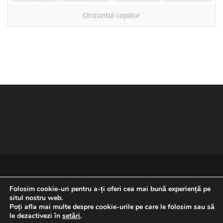
Orizontul copiilor
Folosim cookie-uri pentru a-ți oferi cea mai bună experiență pe
situl nostru web.
Poți afla mai multe despre cookie-urile pe care le folosim sau să
REVENIRE LA ÎNCEPUTUL PAGINII
le dezactivezi în
setări
.