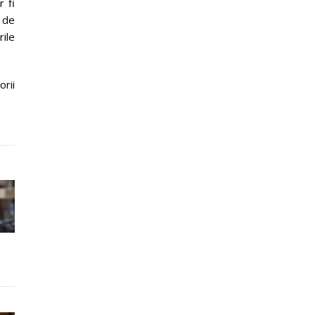
r fi
 de
rile
rii