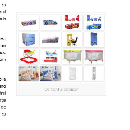
 cu
tul
rin
cest
uni
ics.
răm
bile
unci
Orizontul copiilor
rul
ația
l de
 cu