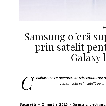
În
Samsung oferă su
prin satelit pe
Galaxy l
C
olaborarea cu operatori de telecomunicații 
comunicații prin satelit pe a
București – 2 martie 2026 –
Samsung Electronics