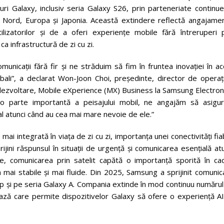
ri Galaxy, inclusiv seria Galaxy S26, prin parteneriate continue
 Nord, Europa și Japonia. Această extindere reflectă angajamen
lizatorilor și de a oferi experiențe mobile fără întreruperi p
ca infrastructură de zi cu zi.
unicații fără fir și ne străduim să fim în fruntea inovației în a
ali”, a declarat Won-Joon Choi, președinte, director de operați
 dezvoltare, Mobile eXperience (MX) Business la Samsung Electron
 o parte importantă a peisajului mobil, ne angajăm să asigu
cial atunci când au cea mai mare nevoie de ele.”
 mai integrată în viața de zi cu zi, importanța unei conectivități fia
jini răspunsul în situații de urgență și comunicarea esențială at
le, comunicarea prin satelit capătă o importanță sporită în cad
a mai stabile și mai fluide. Din 2025, Samsung a sprijinit comunic
ip și pe seria Galaxy A. Compania extinde în mod continuu număru
ază care permite dispozitivelor Galaxy să ofere o experiență AI