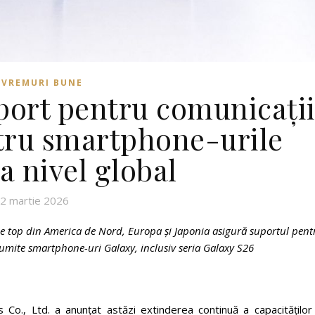
VREMURI BUNE
port pentru comunicați
ntru smartphone-urile
a nivel global
2 martie 2026
de top din America de Nord, Europa și Japonia asigură suportul pent
numite smartphone-uri Galaxy, inclusiv seria
Galaxy
S26
 Co., Ltd. a anunțat astăzi extinderea continuă a capacităților