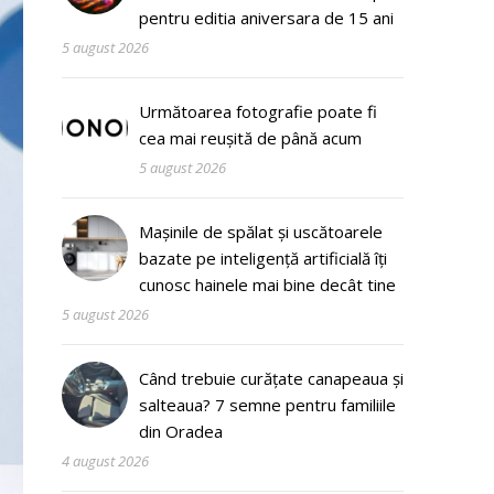
pentru editia aniversara de 15 ani
5 august 2026
Următoarea fotografie poate fi
cea mai reușită de până acum
5 august 2026
Mașinile de spălat și uscătoarele
bazate pe inteligență artificială îți
cunosc hainele mai bine decât tine
5 august 2026
Când trebuie curățate canapeaua și
salteaua? 7 semne pentru familiile
din Oradea
4 august 2026