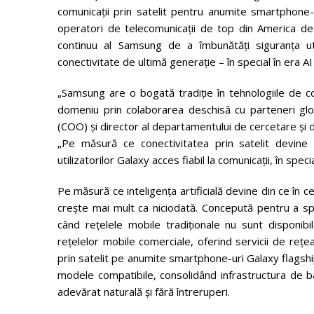
comunicații prin satelit pentru anumite smartphone-u
operatori de telecomunicații de top din America de
continuu al Samsung de a îmbunătăți siguranța uti
conectivitate de ultimă generație – în special în era AI 
„Samsung are o bogată tradiție în tehnologiile de com
domeniu prin colaborarea deschisă cu parteneri glob
(COO) și director al departamentului de cercetare și
„Pe măsură ce conectivitatea prin satelit devine
utilizatorilor Galaxy acces fiabil la comunicații, în spe
Pe măsură ce inteligența artificială devine din ce în ce
crește mai mult ca niciodată. Concepută pentru a spri
când rețelele mobile tradiționale nu sunt disponibi
rețelelor mobile comerciale, oferind servicii de rețe
prin satelit pe anumite smartphone-uri Galaxy flagsh
modele compatibile, consolidând infrastructura de b
adevărat naturală și fără întreruperi.