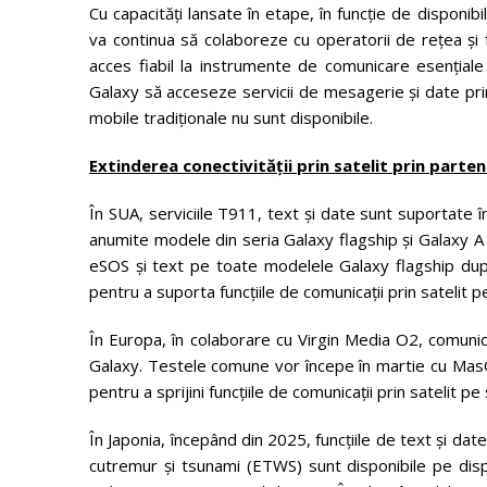
Cu capacități lansate în etape, în funcție de disponi
va continua să colaboreze cu operatorii de rețea și fur
acces fiabil la instrumente de comunicare esențiale
Galaxy să acceseze servicii de mesagerie și date pri
mobile tradiționale nu sunt disponibile.
Extinderea conectivității prin satelit prin parte
În SUA, serviciile T911, text și date sunt suportate 
anumite modele din seria Galaxy flagship și Galaxy A 
eSOS și text pe toate modelele Galaxy flagship d
pentru a suporta funcțiile de comunicații prin satelit
În Europa, în colaborare cu Virgin Media O2, comunica
Galaxy. Testele comune vor începe în martie cu Ma
pentru a sprijini funcțiile de comunicații prin satelit 
În Japonia, începând din 2025, funcțiile de text și dat
cutremur și tsunami (ETWS) sunt disponibile pe dispo