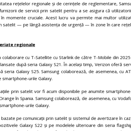
bilitatea rețelelor regionale și de cerințele de reglementare, Sam
nizorii de servicii prin satelit pentru a se asigura că utilizatori
 în momente cruciale. Acest lucru va permite mai multor utilizat
n satelit — pe lângă asistența de urgență — în zone în care rețe
neriate regionale
în colaborare cu T-Satellite cu Starlink de către T-Mobile din 202
lansate după seria Galaxy S21. În același timp, Verizon oferă serv
upă seria Galaxy S25. Samsung colaborează, de asemenea, cu A
 pe smartphone-urile Galaxy.
țiile prin satelit vor fi acum disponibile pe anumite smartphone
sOrange în Spania. Samsung colaborează, de asemenea, cu Vodaf
pe smartphone-urile Galaxy.
e bazate pe comunicații prin satelit și sistemul de avertizare în ca
zitivele Galaxy S22 și pe modelele ulterioare din seria flagship