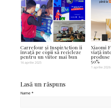
Carrefour și InspirAction îi
Xiaomi F
învață pe copii să recicleze
viață int
pentru un viitor mai bun
produse 
50%
16 aprilie 2025
1 aprilie 2026
Lasă un răspuns
Name *