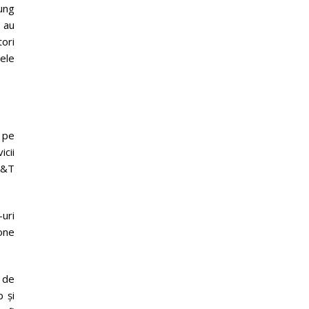
sung
i au
ori
lele
5 pe
icii
T&T
-uri
one
z de
 și