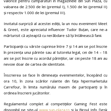
valorice pentru cumpărături în magazinele din Sun Plaza, cu
valoarea de 2.500 de lei (premiul I), 1.500 de lei (premiul II)
și respectiv 1.000 de lei (premiul III).
Invitatul-surpriză al acestei ediții, la un nou eveniment Meet
& Greet, este apreciatul influencer Tudor Buțan, care ne-a
mărturisit că așteaptă cu nerăbdare să își întâlnească fanii.
Participanții cu vârste cuprinse între 7 și 14 ani se pot înscrie
în prezența unui părinte sau al tutorelui legal, cei de 14 – 18
ani se pot înscrie cu acordul părinților, iar cei peste 18 ani au
nevoie doar de cartea de identitate.
Înscrierea se face în dimineața evenimentelor, începând cu
ora 10, în zona scărilor rulante din fața hipermarketului
Carrefour, în limita numărului maxim de participanți și în
ordinea înscrierii jucătorilor.
Regulamentul complet al competițiilor Gaming Fest este
disponibil pe site-ul
www.sun-plaza.ro
și la Biroul Info Desk