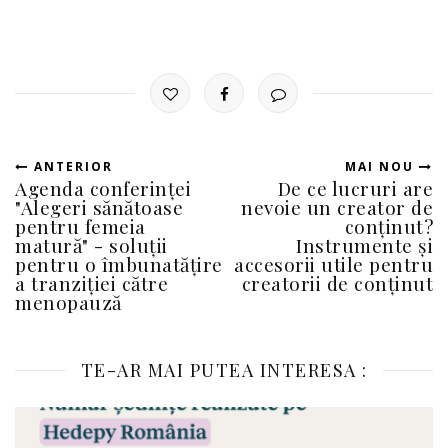
ANTERIOR
MAI NOU
Agenda conferinței
De ce lucruri are
"Alegeri sănătoase
nevoie un creator de
pentru femeia
conținut?
matură" - soluții
Instrumente și
pentru o îmbunatățire
accesorii utile pentru
a tranziției către
creatorii de conținut
menopauză
TE-AR MAI PUTEA INTERESA :