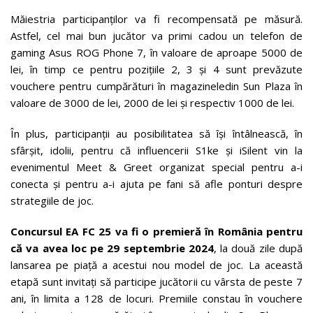
Măiestria participanților va fi recompensată pe măsură.
Astfel, cel mai bun jucător va primi cadou un telefon de
gaming Asus ROG Phone 7, în valoare de aproape 5000 de
lei, în timp ce pentru pozițiile 2, 3 și 4 sunt prevăzute
vouchere pentru cumpărături în magazineledin Sun Plaza în
valoare de 3000 de lei, 2000 de lei și respectiv 1000 de lei.
În plus, participanții au posibilitatea să își întâlnească, în
sfârșit, idolii, pentru că influencerii S1ke și iSilent vin la
evenimentul Meet & Greet organizat special pentru a-i
conecta și pentru a-i ajuta pe fani să afle ponturi despre
strategiile de joc.
Concursul EA FC 25 va fi o premieră în România pentru
că va avea loc pe 29 septembrie 2024
, la două zile după
lansarea pe piață a acestui nou model de joc. La această
etapă sunt invitați să participe jucătorii cu vârsta de peste 7
ani, în limita a 128 de locuri. Premiile constau în vouchere