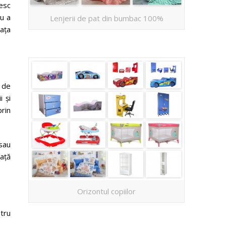
sesc
au a
Lenjerii de pat din bumbac 100%
iața
t de
 și
prin
sau
iață
Orizontul copiilor
tru