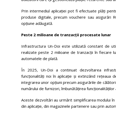
Prin intermediul aplicației pot fi efectuate plăți pentr
produse digitale, precum vouchere sau asigurări RC
opțiune adăugată.
Peste 2 milioane de tranzacții procesate lunar
Infrastructura Un-Doi este utilizată constant de uti
realizate peste 2 milioane de tranzacții în fiecare l
automatele de plată.
În 2025, Un-Doi a continuat dezvoltarea infrastruc
funcționalități noi în aplicație și extinzând rețeaua
integrarea unor opțiuni precum asigurările de călătorie
numărului de furnizori, îmbunătățirea funcționalităților
Aceste dezvoltări au urmărit simplificarea modului în ca
din aplicație, din magazinele partenere sau prin auto