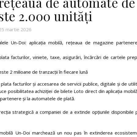
 rețeaua de automate de
ste 2.000 unități
25 martie 2026
alele Un-Doi: aplicația mobilă, rețeaua de magazine partenere
ata facturilor, viniete, taxe, asigurări, încărcări de cartele pre
ste 2 milioane de tranzacții în fiecare lună
plata facturilor și accesarea de servicii publice, digitale și de utilit
ce posibilitatea achiziției de bilete Loto direct din aplicația mobilă
 partenere și la automatele de plată.
recția strategică a companiei de a extinde opțiunile disponibile 
ia mobilă Un-Doi marchează un nou pas în extinderea ecosistemu