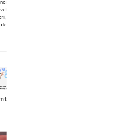
 noi
vel
ii,
i de
ant