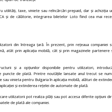
u utilități, taxe, viniete sau reîncărcări prepaid, dar și achiziția 
A și de călătorie, integrarea biletelor Loto fiind cea mai rece
lizatorii din întreaga țară. În prezent, prin rețeaua companiei 
ună, atât prin aplicația mobilă, cât și prin magazinele partenere
turii și a opțiunilor disponibile pentru utilizatori, introduc
 de puncte de plată. Printre noutățile lansate anul trecut se nu
 sau vinieta pentru Bulgaria în aplicația mobilă, alături de extind
 aplicației și extinderea rețelei de automate de plată.
re utilizatorii pot realiza plăți sau pot accesa diferite opțiuni di
matele de plată ale companiei.