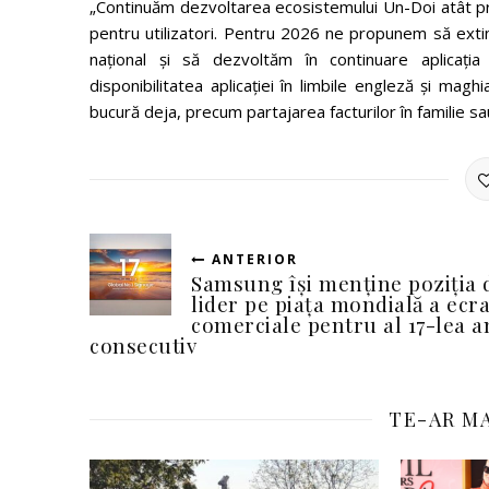
„Continuăm dezvoltarea ecosistemului Un-Doi atât prin 
pentru utilizatori. Pentru 2026 ne propunem să exti
național și să dezvoltăm în continuare aplicația 
disponibilitatea aplicației în limbile engleză și maghi
bucură deja, precum partajarea facturilor în familie sau 
ANTERIOR
Samsung își menține poziția 
lider pe piața mondială a ecr
comerciale pentru al 17-lea a
consecutiv
TE-AR MA