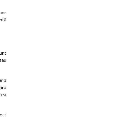
unor
ntă
sunt
 sau
ând
mără
erea
rect