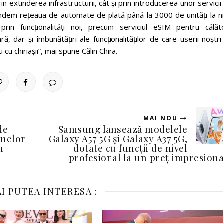
extinderea infrastructurii, cât și prin introducerea unor servicii
ndem rețeaua de automate de plată până la 3000 de unități la ni
prin funcționalități noi, precum serviciul eSIM pentru călător
ară, dar și îmbunătățiri ale funcționalităților de care userii noștr
cu chiriașii”, mai spune Călin Chira.
MAI NOU
de
Samsung lansează modelele
anelor
Galaxy A57 5G și Galaxy A37 5G,
n
dotate cu funcții de nivel
profesional la un preț impresion
I PUTEA INTERESA :