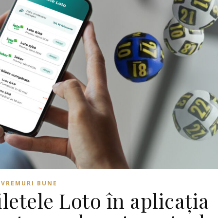
VREMURI BUNE
etele Loto în aplicația