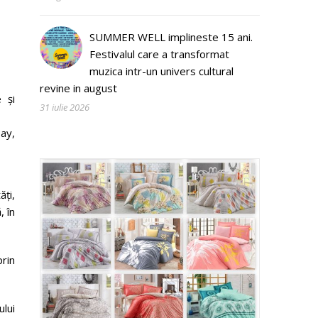
SUMMER WELL implineste 15 ani.
Festivalul care a transformat
muzica intr-un univers cultural
revine in august
 și
31 iulie 2026
pay,
ăți,
, în
prin
lui