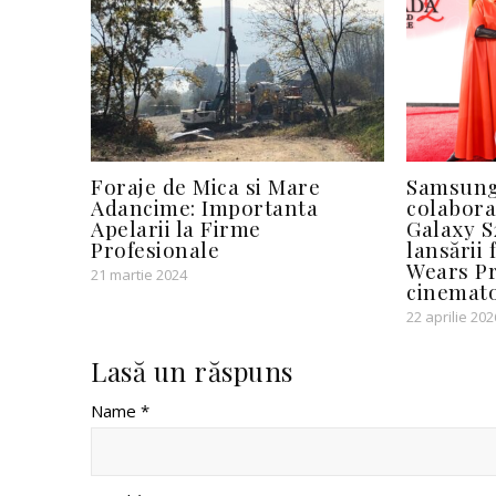
Foraje de Mica si Mare
Samsung
Adancime: Importanta
colabora
Apelarii la Firme
Galaxy S
Profesionale
lansării 
Wears Pr
21 martie 2024
cinemat
22 aprilie 202
Lasă un răspuns
Name *