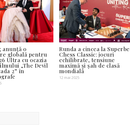
 anunță o
Runda a cincea la Superbe
re globală pentru
Chess Classic: jocuri
26 Ultra cu ocazia
echilibrate, tensiune
filmului „The Devil
maximă și șah de clasă
ada 2” în
mondială
ografe
12 mai 2025
6