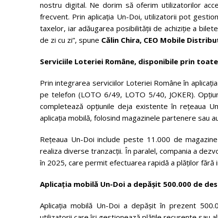
nostru digital. Ne dorim să oferim utilizatorilor acc
frecvent. Prin aplicația Un-Doi, utilizatorii pot gestion
taxelor, iar adăugarea posibilității de achiziție a bile
de zi cu zi”, spune
Călin Chira, CEO Mobile Distribu
Serviciile Loteriei Române, disponibile prin toat
Prin integrarea serviciilor Loteriei Române în aplicația 
pe telefon (LOTO 6/49, LOTO 5/40, JOKER). Opțiunea
completează opțiunile deja existente în rețeaua Un-Do
aplicația mobilă, folosind magazinele partenere sau au
Rețeaua Un-Doi include peste 11.000 de magazine par
realiza diverse tranzacții. În paralel, compania a de
în 2025, care permit efectuarea rapidă a plăților fără 
Aplicația mobilă Un-Doi a depășit 500.000 de des
Aplicația mobilă Un-Doi a depășit în prezent 500.0
utilizatorii care își gestionează plățile recurente sau al