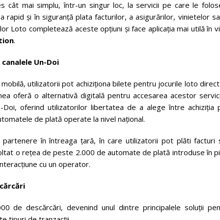
es cât mai simplu, într-un singur loc, la servicii pe care le folo
a rapid și în siguranță plata facturilor, a asigurărilor, vinietelor s
telor Loto completează aceste opțiuni și face aplicația mai utilă în v
tion
.
e canalele Un-Doi
mobilă, utilizatorii pot achiziționa bilete pentru jocurile loto direc
 oferă o alternativă digitală pentru accesarea acestor servicii
i, oferind utilizatorilor libertatea de a alege între achiziția 
tomatele de plată operate la nivel național.
tenere în întreaga țară, în care utilizatorii pot plăti facturi 
zvoltat o rețea de peste 2.000 de automate de plată introduse în p
interacțiune cu un operator.
cărcări
00 de descărcări, devenind unul dintre principalele soluții pen
te tipuri de tranzacții.