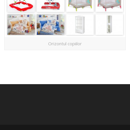
Orizontul copiilor