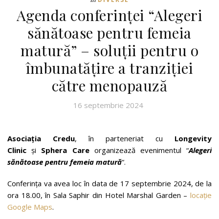
Agenda conferinței “Alegeri
sănătoase pentru femeia
matură” – soluții pentru o
îmbunatățire a tranziției
către menopauză
16 septembrie 2024
Asociația Credu
, în parteneriat cu
Longevity
Clinic
și
Sphera Care
organizează evenimentul “
Alegeri
sănătoase pentru femeia matură
“.
Conferința va avea loc în data de 17 septembrie 2024, de la
ora 18.00, în Sala Saphir din Hotel Marshal Garden –
locație
Google Maps
.