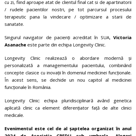
cu zi, fiind aproape atat de clientul final cat si de apartinatorii
/ rudele pacientilor nostri, pe tot parcursul procesului
terapeutic pana la vindecare / optimizare a starii de
sanatate.
Singurul navigator de pacienți acreditat în SUA,
Victoria
Asanache
este parte din echipa Longevity Clinic.
Longevity Clinic realizează o abordare modernă și
personalizată a managementului pacientului, combinând
concepte clasice cu inovații în domeniul medicinei funcționale.
În acest sens, se dechide un nou capitol al medicinei
funcționale în România.
Longevity Clinic: echipa pluridisciplinară având genetica
aplicată clinic ca element diferențiator față de alte clinici
medicale.
Evenimentul este cel de al șaptelea organizat în anul
2024 de Asociația CREDU sub umbrela „Alegeri