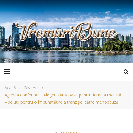
Acasă
Diverse
Agenda conferinței “Alegeri sănătoase pentru femeia matură”
– soluții pentru o îmbunatățire a tranziției către menopauză
În
DIVERSE