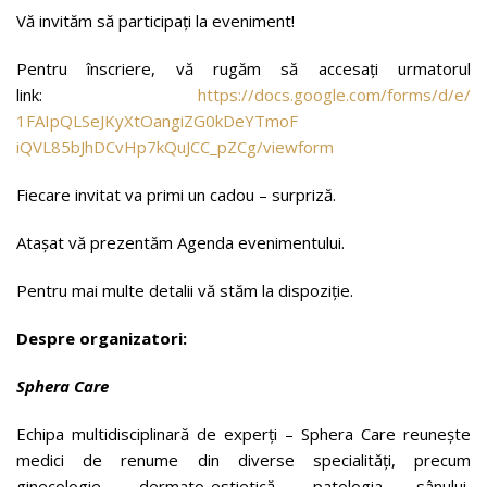
Vă invităm să participați la eveniment!
Pentru înscriere, vă rugăm să accesați urmatorul
link:
https://docs.google.com/forms/
d/e/
1FAIpQLSeJKyXtOangiZG0kDeYTmoF
iQVL85bJhDCvHp7kQuJCC_pZCg/
viewform
Fiecare invitat va primi un cadou – surpriză.
Atașat vă prezentăm Agenda evenimentului.
Pentru mai multe detalii vă stăm la dispoziție.
Despre organizatori:
Sphera Care
Echipa multidisciplinară de experți – Sphera Care reunește
medici de renume din diverse specialități, precum
ginecologie, dermato-estietică, patologia sânului,