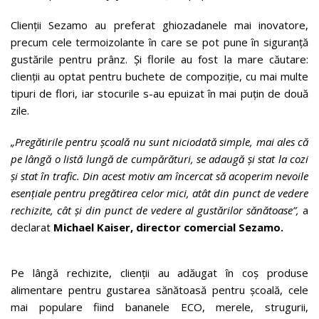
Clienții Sezamo au preferat ghiozadanele mai inovatore,
precum cele termoizolante în care se pot pune în siguranță
gustările pentru prânz. Și florile au fost la mare căutare:
clienții au optat pentru buchete de compoziție, cu mai multe
tipuri de flori, iar stocurile s-au epuizat în mai puțin de două
zile.
„Pregătirile pentru școală nu sunt niciodată simple, mai ales că
pe lângă o listă lungă de cumpărături, se adaugă și stat la cozi
și stat în trafic. Din acest motiv am încercat să acoperim nevoile
esențiale pentru pregătirea celor mici, atât din punct de vedere
rechizite, cât și din punct de vedere al gustărilor sănătoase”,
a
declarat
Michael Kaiser, director comercial Sezamo.
Pe lângă rechizite, clienții au adăugat în coș produse
alimentare pentru gustarea sănătoasă pentru școală, cele
mai populare fiind bananele ECO, merele, strugurii,