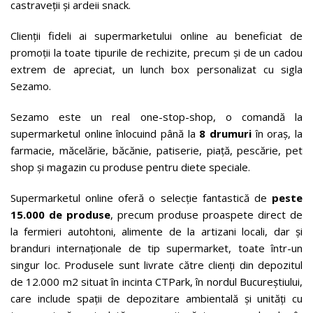
castraveții și ardeii snack.
Clienții fideli ai supermarketului online au beneficiat de
promoții la toate tipurile de rechizite, precum și de un cadou
extrem de apreciat, un lunch box personalizat cu sigla
Sezamo.
Sezamo este un real one-stop-shop, o comandă la
supermarketul online înlocuind până la
8 drumuri
în oraș, la
farmacie, măcelărie, băcănie, patiserie, piață, pescărie, pet
shop și magazin cu produse pentru diete speciale.
Supermarketul online oferă o selecție fantastică de
peste
15.000 de produse
, precum produse proaspete direct de
la fermieri autohtoni, alimente de la artizani locali, dar și
branduri internaționale de tip supermarket, toate într-un
singur loc. Produsele sunt livrate către clienți din depozitul
de 12.000 m2 situat în incinta CTPark, în nordul Bucureștiului,
care include spații de depozitare ambientală și unități cu