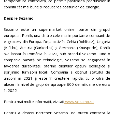
temperatură controlată, ce permit păstrarea produselor în
condiții cât mai bune și reducerea costurilor de energie.
Despre Sezamo
Sezamo este un supermarket online, parte din grupul
european Rohlik, una dintre cele mai importante companii de
e-grocery din Europa. Deja activ în: Cehia (Rohlik.cz), Ungaria
(Kifli.hu), Austria (Gurkerl.at) și Germania (Knuspr.de), Rohlik
s-a lansat în România în 2022, sub brandul Sezamo. Fiind o
companie bazată pe tehnologie, Sezamo se angajează în
favoarea durabilității, oferind clienților opțiuni ecologice și
sprijinind furnizorii locali. Compania a obținut statutul de
unicorn în 2021 și este în creștere rapidă, cu o cifră de
afaceri la nivel de grup de aproape 600 de milioane de euro
în 2022.
Pentru mai multe informații, vizitați
www.sezamo.ro
Pentru a deveni partener Sezamo, ne puteți contacta la