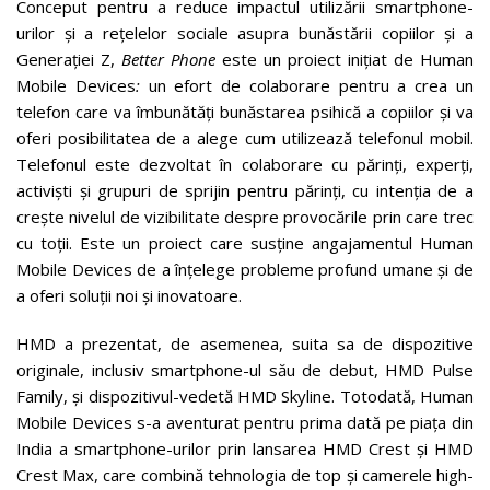
Conceput pentru a reduce impactul utilizării smartphone-
urilor și a rețelelor sociale asupra bunăstării copiilor și a
Generației Z,
Better Phone
este un proiect inițiat de Human
Mobile Devices
:
un efort de colaborare pentru a crea un
telefon care va îmbunătăți bunăstarea psihică a copiilor și va
oferi posibilitatea de a alege cum utilizează telefonul mobil.
Telefonul este dezvoltat în colaborare cu părinți, experți,
activiști și grupuri de sprijin pentru părinți, cu intenția de a
crește nivelul de vizibilitate despre provocările prin care trec
cu toții. Este un proiect care susține angajamentul Human
Mobile Devices de a înțelege probleme profund umane și de
a oferi soluții noi și inovatoare.
HMD a prezentat, de asemenea, suita sa de dispozitive
originale, inclusiv smartphone-ul său de debut, HMD Pulse
Family, și dispozitivul-vedetă HMD Skyline. Totodată, Human
Mobile Devices s-a aventurat pentru prima dată pe piața din
India a smartphone-urilor prin lansarea HMD Crest și HMD
Crest Max, care combină tehnologia de top și camerele high-