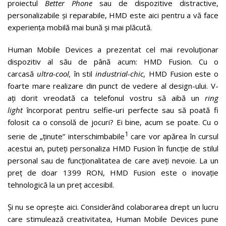
proiectul
Better Phone
sau de dispozitive distractive,
personalizabile și reparabile, HMD este aici pentru a vă face
experiența mobilă mai bună și mai plăcută.
Human Mobile Devices a prezentat cel mai revoluționar
dispozitiv al său de până acum: HMD Fusion. Cu o
carcasă
ultra-cool,
în stil
industrial-chic,
HMD Fusion este o
foarte mare realizare din punct de vedere al design-ului. V-
ați dorit vreodată ca telefonul vostru să aibă un
ring
light
încorporat pentru selfie-uri perfecte sau să poată fi
folosit ca o consolă de jocuri? Ei bine, acum se poate. Cu o
1
serie de „ținute” interschimbabile
care vor apărea în cursul
acestui an, puteți personaliza HMD Fusion în funcție de stilul
personal sau de funcționalitatea de care aveți nevoie. La un
preț de doar 1399 RON, HMD Fusion este o inovație
tehnologică la un preț accesibil.
Și nu se oprește aici. Considerând colaborarea drept un lucru
care stimulează creativitatea, Human Mobile Devices pune