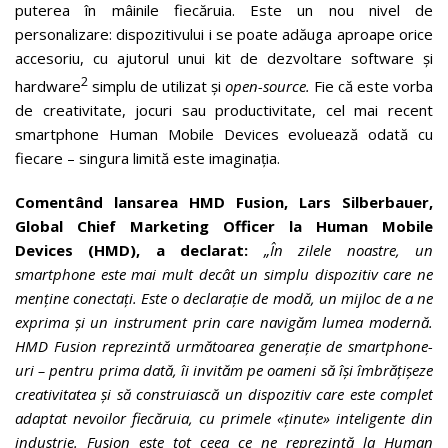
puterea în mâinile fiecăruia. Este un nou nivel de
personalizare: dispozitivului i se poate adăuga aproape orice
accesoriu, cu ajutorul unui kit de dezvoltare software și
2
hardware
simplu de utilizat și
open-source.
Fie că este vorba
de creativitate, jocuri sau productivitate, cel mai recent
smartphone Human Mobile Devices evoluează odată cu
fiecare – singura limită este imaginația.
Comentând lansarea HMD Fusion, Lars Silberbauer,
Global Chief Marketing Officer la Human Mobile
Devices (HMD), a declarat:
„În zilele noastre, un
smartphone este mai mult decât un simplu dispozitiv care ne
menține conectați. Este o declarație de modă, un mijloc de a ne
exprima și un instrument prin care navigăm lumea modernă.
HMD Fusion reprezintă următoarea generație de smartphone-
uri – pentru prima dată, îi invităm pe oameni să își îmbrățișeze
creativitatea și să construiască un dispozitiv care este complet
adaptat nevoilor fiecăruia, cu primele «ținute» inteligente din
industrie. Fusion este tot ceea ce ne reprezintă la Human