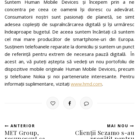
Suntem Human Mobile Devices și începem prin a ne
concentra pe ceea ce oamenii își doresc cu adevărat.
Consumatorii noștri sunt pasionați de planetă, se simt
adesea copleșiți de supraîncărcarea digitală și își urmăresc
îndeaproape bugetul. De aceea suntem încântați că suntem
cel mai mare producător de smartphone-uri din Europa.
Susținem telefoanele reparate la domiciliu și suntem un punct
de referință pentru extrem de necesara pauză digitală. În
acest an, vă puteți aștepta să vedeți un nou portofoliu de
dispozitive mobile originale Human Mobile Devices, precum
și telefoane Nokia și noi parteneriate interesante. Pentru
informații suplimentare, vizitați
www.hmd.com
.
ANTERIOR
MAI NOU
MET Group,
Clienții Sezamo s-au
recunoscut ca
pregătit pentru