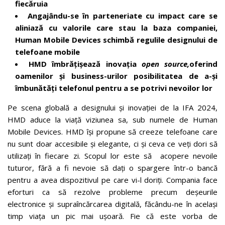
fiecăruia
Angajându-se în parteneriate cu impact care se
aliniază cu valorile care stau la baza companiei,
Human Mobile Devices schimbă regulile designului de
telefoane mobile
HMD îmbrățișează inovația
open source,
oferind
oamenilor și business-urilor posibilitatea de a-și
îmbunătăți telefonul pentru a se potrivi nevoilor lor
Pe scena globală a designului și inovației de la IFA 2024,
HMD aduce la viață viziunea sa, sub numele de Human
Mobile Devices. HMD își propune să creeze telefoane care
nu sunt doar accesibile și elegante, ci și ceva ce veți dori să
utilizați în fiecare zi. Scopul lor este să acopere nevoile
tuturor, fără a fi nevoie să dați o spargere într-o bancă
pentru a avea dispozitivul pe care vi-l doriți. Compania face
eforturi ca să rezolve probleme precum deșeurile
electronice și supraîncărcarea digitală, făcându-ne în același
timp viața un pic mai ușoară. Fie că este vorba de