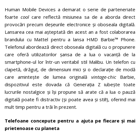
Human Mobile Devices a demarat o serie de parteneriate
foarte
cool
care reflectă misiunea sa de a aborda direct
provocări precum deșeurile electronice și oboseala digitală.
Lansarea cea mai așteptată din acest an a fost colaborarea
brandului cu Mattel pentru a lansa HMD Barbie™ Phone.
Telefonul abordează direct oboseala digitală cu o propunere
care oferă utilizatorilor șansa de a lua o vacanță de la
smartphone-ul lor într-un veritabil stil Malibu. Un telefon cu
clapetă, drăguț, de dimensiuni mici și o declarație de modă
care amintește de lumea originală
vintage-chic
Barbie,
dispozitivul este dovada că Generația Z iubește toate
lucrurile nostalgice și își propune să arate că a lua o pauză
digitală poate fi distractiv (și poate avea și stil!), oferind mai
mult timp pentru a trăi în prezent.
Telefoane concepute pentru a ajuta pe fiecare și mai
prietenoase cu planeta