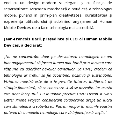
end cu un design modern și elegant și cu funcția de
reparabilitate. Mișcarea marchează o nouă eră a tehnologiei
mobile, punând în prim-plan creativitatea, durabilitatea și
experiența utilizatorului și subliniind angajamentul Human
Mobile Devices de a face tehnologia mai accesibilă.
Jean-Francois Baril, președinte și CEO al Human Mobile
Devices, a declarat:
„Nu ne concentrăm doar pe dezvoltarea tehnologiei; ne-am
luat angajamentul să facem lumea mai bună prin inovații care
răspund cu adevărat nevoilor oamenilor. La HMD, credem că
tehnologia ar trebui să fie accesibilă, pozitivă și sustenabilă.
Viziunea noastră este de a le permite tuturor, indiferent de
situația financiară, să se conecteze și să se dezvolte, iar acesta
este doar începutul. Cu inițiative precum HMD Fusion și HMD
Better Phone Project, considerăm
colaborarea drept un lucru
care stimulează creativitatea
. Punem înapoi în mâinile voastre
puterea de a modela tehnologia care vă influențează viețile.”