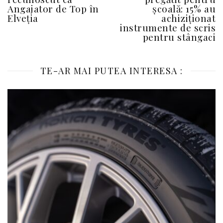
Angajator de Top în
școală: 15% au
Elveția
achiziționat
instrumente de scris
pentru stângaci
TE-AR MAI PUTEA INTERESA :