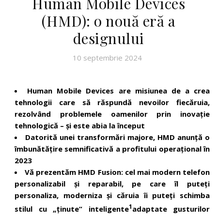
Human Mobile Devices
(HMD): o nouă eră a
designului
10 septembrie 2024
Human Mobile Devices are misiunea de a crea
tehnologii care să răspundă nevoilor fiecăruia,
rezolvând problemele oamenilor prin inovație
tehnologică – și este abia la început
Datorită unei transformări majore, HMD anunță o
îmbunătățire semnificativă a profitului operațional în
2023
Vă prezentăm HMD Fusion: cel mai modern telefon
personalizabil și reparabil, pe care îl puteți
personaliza, moderniza și căruia îi puteți schimba
1
stilul cu „ținute” inteligente
adaptate gusturilor