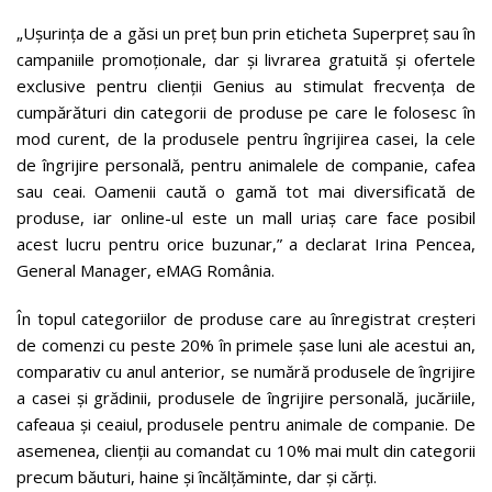
„Ușurința de a găsi un preț bun prin eticheta Superpreț sau în
campaniile promoționale, dar și livrarea gratuită și ofertele
exclusive pentru clienții Genius au stimulat frecvența de
cumpărături din categorii de produse pe care le folosesc în
mod curent, de la produsele pentru îngrijirea casei, la cele
de îngrijire personală, pentru animalele de companie, cafea
sau ceai. Oamenii caută o gamă tot mai diversificată de
produse, iar online-ul este un mall uriaș care face posibil
acest lucru pentru orice buzunar,” a declarat Irina Pencea,
General Manager, eMAG România.
În topul categoriilor de produse care au înregistrat creșteri
de comenzi cu peste 20% în primele șase luni ale acestui an,
comparativ cu anul anterior, se numără produsele de îngrijire
a casei și grădinii, produsele de îngrijire personală, jucăriile,
cafeaua și ceaiul, produsele pentru animale de companie. De
asemenea, clienții au comandat cu 10% mai mult din categorii
precum băuturi, haine și încălțăminte, dar și cărți.