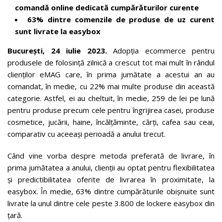
comandă online dedicată cumpărăturilor curente
63% dintre comenzile de produse de uz curent
sunt livrate la easybox
București, 24 iulie 2023.
Adopția ecommerce pentru
produsele de folosință zilnică a crescut tot mai mult în rândul
clienților eMAG care, în prima jumătate a acestui an au
comandat, în medie, cu 22% mai multe produse din această
categorie. Astfel, ei au cheltuit, în medie, 259 de lei pe lună
pentru produse precum cele pentru îngrijirea casei, produse
cosmetice, jucării, haine, încălțăminte, cărți, cafea sau ceai,
comparativ cu aceeași perioadă a anului trecut.
Când vine vorba despre metoda preferată de livrare, în
prima jumătatea a anului, clienții au optat pentru flexibilitatea
și predictibilitatea oferite de livrarea în proximitate, la
easybox. În medie, 63% dintre cumpărăturile obișnuite sunt
livrate la unul dintre cele peste 3.800 de lockere easybox din
țară.