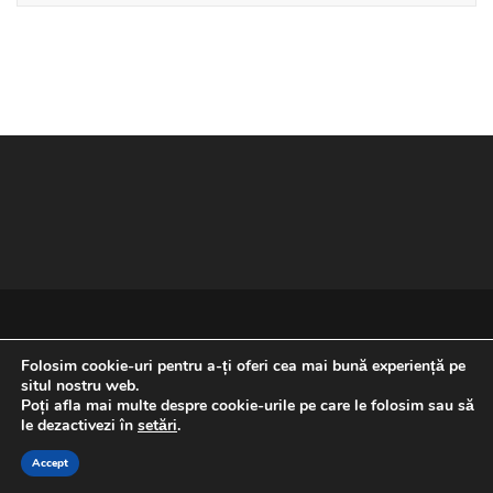
Folosim cookie-uri pentru a-ți oferi cea mai bună experiență pe
situl nostru web.
Poți afla mai multe despre cookie-urile pe care le folosim sau să
REVENIRE LA ÎNCEPUTUL PAGINII
le dezactivezi în
setări
.
Accept