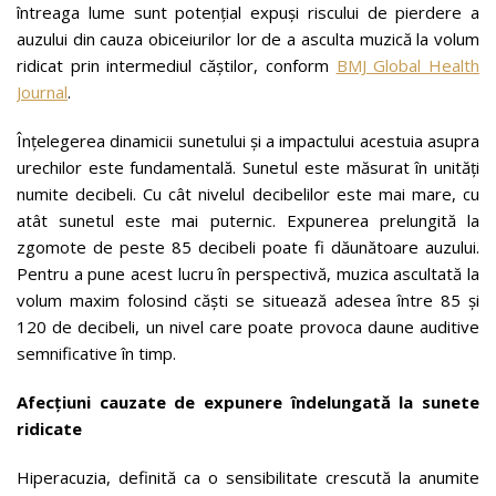
întreaga lume sunt potențial expuși riscului de pierdere a
auzului din cauza obiceiurilor lor de a asculta muzică la volum
ridicat prin intermediul căștilor, conform
BMJ Global Health
Journal
.
Înțelegerea dinamicii sunetului și a impactului acestuia asupra
urechilor este fundamentală. Sunetul este măsurat în unități
numite decibeli. Cu cât nivelul decibelilor este mai mare, cu
atât sunetul este mai puternic. Expunerea prelungită la
zgomote de peste 85 decibeli poate fi dăunătoare auzului.
Pentru a pune acest lucru în perspectivă, muzica ascultată la
volum maxim folosind căști se situează adesea între 85 și
120 de decibeli, un nivel care poate provoca daune auditive
semnificative în timp.
Afecțiuni cauzate de expunere îndelungată la sunete
ridicate
Hiperacuzia, definită ca o sensibilitate crescută la anumite