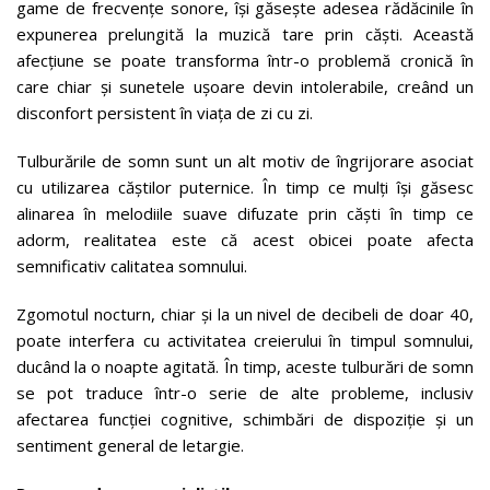
game de frecvențe sonore, își găsește adesea rădăcinile în
expunerea prelungită la muzică tare prin căști. Această
afecțiune se poate transforma într-o problemă cronică în
care chiar și sunetele ușoare devin intolerabile, creând un
disconfort persistent în viața de zi cu zi.
Tulburările de somn sunt un alt motiv de îngrijorare asociat
cu utilizarea căștilor puternice. În timp ce mulți își găsesc
alinarea în melodiile suave difuzate prin căști în timp ce
adorm, realitatea este că acest obicei poate afecta
semnificativ calitatea somnului.
Zgomotul nocturn, chiar și la un nivel de decibeli de doar 40,
poate interfera cu activitatea creierului în timpul somnului,
ducând la o noapte agitată. În timp, aceste tulburări de somn
se pot traduce într-o serie de alte probleme, inclusiv
afectarea funcției cognitive, schimbări de dispoziție și un
sentiment general de letargie.