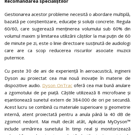
Recomandarea specialiștilor
Gestionarea acestor probleme necesită o abordare multiplă,
bazată pe conștientizare, educație și soluții concrete. Regula
60/60, care sugerează menținerea volumului sub 60% din
volumul maxim și limitarea utilizării căștilor la mai puțin de 60
de minute pe zi, este o linie directoare susținută de audiologi
care are ca scop reducerea riscurilor asociate muzicii
puternice.
Cu peste 30 de ani de experiență în aeroacustică, inginerii
Dyson au proiectat cea mai nouă inovație în materie de
dispozitive audio.
Dyson OnTrac
oferă cea mai bună anulare
a zgomotului de pe piață. Căștile utilizează 8 microfoane și
eșantionează sunetul extern de 384.000 de ori pe secundă.
Acest lucru se combină cu materiale superioare și geometrie
internă, atent proiectată pentru a anula până la 40 dB de
zgomot nedorit. Mai mult decât atât, Aplicația MyDyson™
include urmărirea sunetului în timp real și monitorizează