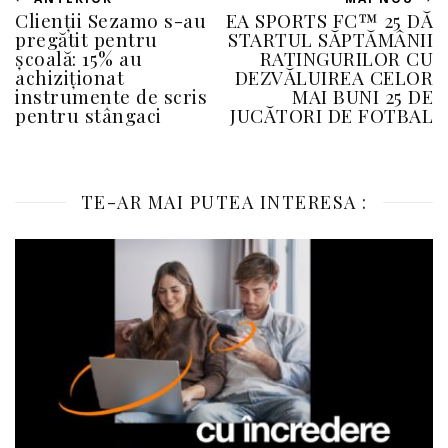
Clienții Sezamo s-au
EA SPORTS FC™ 25 DĂ
pregătit pentru
STARTUL SĂPTĂMÂNII
școală: 15% au
RATINGURILOR CU
achiziționat
DEZVĂLUIREA CELOR
instrumente de scris
MAI BUNI 25 DE
pentru stângaci
JUCĂTORI DE FOTBAL
TE-AR MAI PUTEA INTERESA :