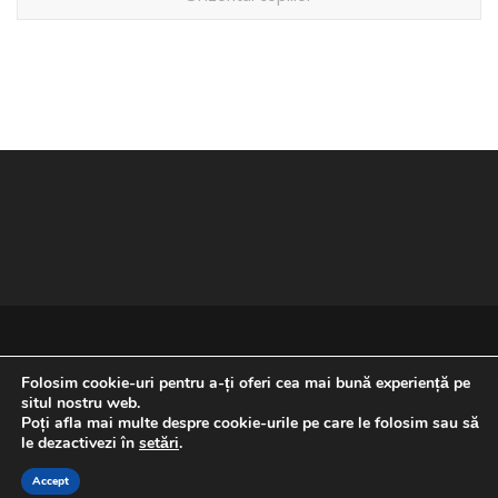
Folosim cookie-uri pentru a-ți oferi cea mai bună experiență pe
situl nostru web.
Poți afla mai multe despre cookie-urile pe care le folosim sau să
REVENIRE LA ÎNCEPUTUL PAGINII
le dezactivezi în
setări
.
Accept