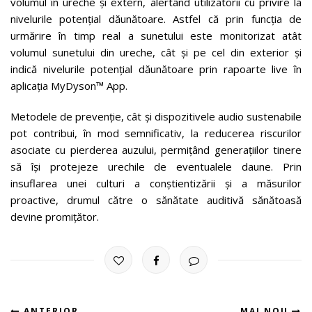
volumul în ureche și extern, alertând utilizatorii cu privire la
nivelurile potențial dăunătoare. Astfel că prin funcția de
urmărire în timp real a sunetului este monitorizat atât
volumul sunetului din ureche, cât și pe cel din exterior și
indică nivelurile potențial dăunătoare prin rapoarte live în
aplicația MyDyson™ App.
Metodele de prevenție, cât și dispozitivele audio sustenabile
pot contribui, în mod semnificativ, la reducerea riscurilor
asociate cu pierderea auzului, permițând generațiilor tinere
să își protejeze urechile de eventualele daune. Prin
insuflarea unei culturi a conștientizării și a măsurilor
proactive, drumul către o sănătate auditivă sănătoasă
devine promițător.
ANTERIOR
MAI NOU