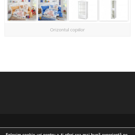
Orizontul copiilor
Folosim cookie-uri pentru a-ți oferi cea mai bună experiență pe