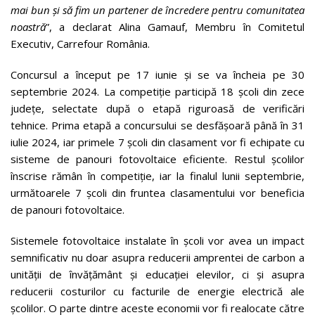
mai bun şi să fim un partener de încredere pentru comunitatea
noastră
”, a declarat Alina Gamauf, Membru în Comitetul
Executiv, Carrefour România.
Concursul a început pe 17 iunie și se va încheia pe 30
septembrie 2024. La competiție participă 18 școli din zece
județe, selectate după o etapă riguroasă de verificări
tehnice. Prima etapă a concursului se desfășoară până în 31
iulie 2024, iar primele 7 școli din clasament vor fi echipate cu
sisteme de panouri fotovoltaice eficiente. Restul școlilor
înscrise rămân în competiție, iar la finalul lunii septembrie,
următoarele 7 școli din fruntea clasamentului vor beneficia
de panouri fotovoltaice.
Sistemele fotovoltaice instalate în școli vor avea un impact
semnificativ nu doar asupra reducerii amprentei de carbon a
unității de învățământ și educației elevilor, ci și asupra
reducerii costurilor cu facturile de energie electrică ale
școlilor. O parte dintre aceste economii vor fi realocate către