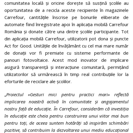
comunitatea locală și oricine dorește să susțină școlile au
oportunitatea de a recicla aceste recipiente în magazinele
Carrefour, cantitățile înscrise pe bonurile eliberate de
automate fiind înregistrate apoi în aplicația mobilă Carrefour
România și donate către una dintre școlile participante. Tot
din aplicația mobilă Carrefour, utilizatorii pot dona și puncte
Act for Good. Unitățile de învățământ cu cel mai mare număr
de donații vor fi premiate cu sisteme performante de
panouri fotovoltaice. Acest mod inovator de implicare
asigură transparență și interacțiune comunitară, permițând
utilizatorilor să urmărească în timp real contribuțiile lor la
eforturile de reciclare ale școlilor.
„
Proiectul «Gesturi mici pentru practici mari» reflectă
implicarea noastră activă în comunitate și angajamentul
nostru față de educație. În Carrefour, considerăm că investiția
în educație este cheia pentru construirea unui viitor mai bun
pentru toți, de aceea suntem hotărâți să inspirăm schimbări
pozitive, să contribuim la dezvoltarea unui mediu educațional