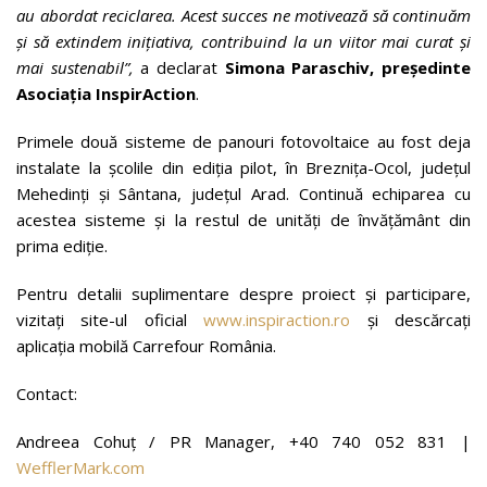
au abordat reciclarea. Acest succes ne motivează să continuăm
și să extindem inițiativa, contribuind la un viitor mai curat și
mai sustenabil”,
a declarat
Simona Paraschiv, președinte
Asociația InspirAction
.
Primele două sisteme de panouri fotovoltaice au fost deja
instalate la școlile din ediția pilot, în Breznița-Ocol, județul
Mehedinți și Sântana, județul Arad. Continuă echiparea cu
acestea sisteme și la restul de unități de învățământ din
prima ediție.
Pentru detalii suplimentare despre proiect și participare,
vizitați site-ul oficial
www.inspiraction.ro
și descărcați
aplicația mobilă Carrefour România.
Contact:
Andreea Cohuț / PR Manager, +40 740 052 831 |
WefflerMark.com