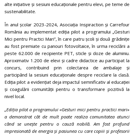
alte inițiative și sesiuni educaționale pentru elevi, pe teme de
sustenabilitate.
În anul școlar 2023-2024, Asociația Inspiraction și Carrefour
România au implementat ediția pilot a programului „Gesturi
Mici pentru Practici Mari”, în care patru școli și două grădinițe
au fost premiate cu panouri fotovoltaice, în urma reciclării a
peste 62.000 de recipiente PET, sticle și doze de aluminiu.
Aproximativ 1.200 de elevi și cadre didactice au participat la
concurs, contribuind prin colectarea de ambalaje și
participând la sesiuni educaționale despre reciclare la clasă.
Ediția pilot a evidențiat deja impactul semnificativ al educației
și coagulării comunității pentru o transformare pozitivă la
nivel local.
„Ediția pilot a programului
«
Gesturi mici pentru practici mari
»
a demonstrat cât de mult poate realiza comunitatea atunci
când se unește pentru o cauză nobilă. Am fost profund
impresionată de energia și pasiunea cu care copiii și profesorii