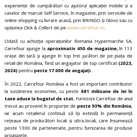
experiențe de cumpărături cu ajutorul aplicației mobile și a
caselor de marcat Self Service, în magazine, prin serviciile de
online shopping cu livrare acasă, prin BRINGO și Glovo sau cu
opțiunea Click & Collect de pe
www.carrefour.ro
.
Odată cu achiziția operațiunilor Romania Hypermarche SA,
Carrefour ajunge la
aproximativ
450 de magazine,
în 113
orașe din țară și ajunge în top trei jucători de pe piața de
retail din România, fiind un angajator de top certificat
(2023,
2024)
pentru
peste 17.000 de angajați.
În 2022, Carrefour România a fost un important contributor
la susținerea economiei, cu peste
681 milioane de lei în
taxe aduse la bugetul de stat.
Furnizorii Carrefour de anul
trecut au provenit în proporție de
peste 93% din România
,
iar acum retailerul continuă să își extindă în permanență
rețeaua de producători locali și ultra-locali, care însumează
peste 1300 de parteneriate, pentru furnizarea de produse
proaspete.