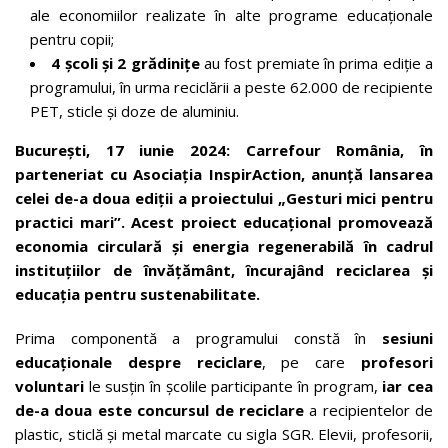
ale economiilor realizate în alte programe educaționale
pentru copii;
4 școli și 2 grădinițe
au fost premiate în prima ediție a
programului, în urma reciclării a peste 62.000 de recipiente
PET, sticle și doze de aluminiu.
București,
17 iunie 2024: Carrefour România, în
parteneriat cu Asociația InspirAction, anunță lansarea
celei de-a doua ediții a proiectului „Gesturi mici pentru
practici mari”. Acest proiect educațional promovează
economia circulară și energia regenerabilă în cadrul
instituțiilor de învățământ, încurajând reciclarea și
educația pentru sustenabilitate.
Prima componentă a programului constă în
sesiuni
educaționale despre reciclare
, pe care
profesori
voluntari
le susțin în școlile participante în program,
iar cea
de-a doua este concursul de reciclare
a recipientelor de
plastic, sticlă și metal marcate cu sigla SGR. Elevii, profesorii,