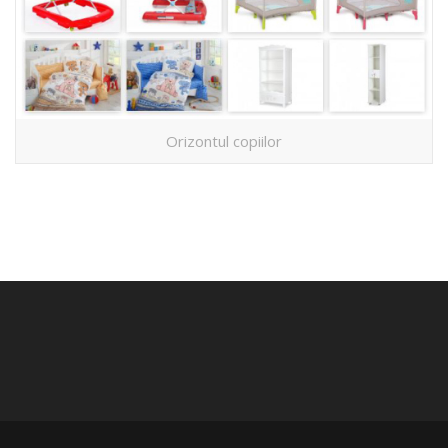
Orizontul copiilor