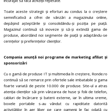
încurajat să facă achiziții repetate.
Toate aceste strategii și eforturi au condus la o creștere
semnificativă a cifrei de vânzări a magazinului online,
depășind așteptările și consolidându-și poziția pe piață.
Magazinul continuă să inoveze și să-și extindă gama de
produse, abordând noi segmente de piață și adaptându-se
cerințelor și preferințelor clienților.
Compania anunță noi programe de marketing afiliat și
sponsorizări
Cu o gamă de produse IT și multimedia în creștere, Ronde.ro
continuă să se remarce prin ofertele sale imbatabile și gama
foarte variată de peste 10.000 de produse. Site-ul a atras
atenția clienților săi prin vânzarea de huse și folii de telefon,
cabluri de încărcare și baterii externe, iar în ultima vreme,
boxele portabile s-au vândut cu rapiditate datorită
activităților în aer liber pe care oamenii le fac odată cu