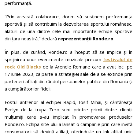
performanță.
“Prin această colaborare, dorim să susținem performanța
sportivă și să contribuim la dezvoltarea sportului românesc,
alături de una dintre cele mai importante echipe sportive
din țara noastră,” declară
reprezentanții Ronde.ro
.
În plus, de curând, Ronde.ro a început să se implice și în
sprijinirea unor evenimente muzicale precum
festivalul de
rock Old Blacks
de la Arenele Romane care a avut loc pe
17 iunie 2023, ca parte a strategiei sale de a se extinde prin
parteneri afiliați din rândul persoanelor publice din Romania și
a cumpărătorilor fideli.
Fostul antrenor al echipei Rapid, Iosif Mihai, și cântăreața
Evelyn de la trupa Zero sunt printre primii dintre clienții
mulțumiți care s-au implicat în promovarea produselor
Ronde.ro. Echipa site-ului a lansat o campanie prin care invită
consumatorii să devină afiliați, oferindu-le un link afiliat unic