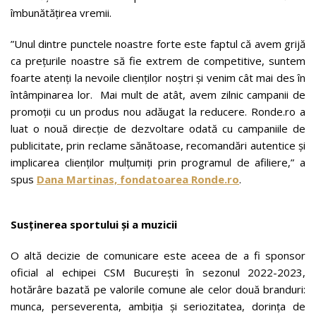
îmbunătățirea vremii.
”Unul dintre punctele noastre forte este faptul că avem grijă
ca prețurile noastre să fie extrem de competitive, suntem
foarte atenți la nevoile clienților noștri și venim cât mai des în
întâmpinarea lor. Mai mult de atât, avem zilnic campanii de
promoții cu un produs nou adăugat la reducere. Ronde.ro a
luat o nouă direcție de dezvoltare odată cu campaniile de
publicitate, prin reclame sănătoase, recomandări autentice și
implicarea clienților mulțumiți prin programul de afiliere,” a
spus
Dana Martinas,
fondatoarea
Ronde.ro
.
Susținerea sportului și a muzicii
O altă decizie de comunicare este aceea de a fi sponsor
oficial al echipei CSM București în sezonul 2022-2023,
hotărâre bazată pe valorile comune ale celor două branduri:
munca, perseverenta, ambiția și seriozitatea, dorința de