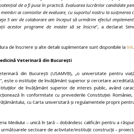
 potențial de a fi puse în practică. Evaluarea lucrărilor candidate pe
, membri ai comisiilor de evaluare, cu suportul nostru la susținerea 
deja 5 ani de colaborare am început să urmărim efectul implement
enții acestor programe de master să se înscrie
”, a declarat Sim
ra de înscriere și alte detalii suplimentare sunt disponibile la
link
.
edicină Veterinară din București
eterinară din Bucureşti (USAMVB), „o universitate pentru viaţă
e”, este o instituţie de învăţământ superior şi cercetare acreditată
stituţiilor de învăţământ superior de interes public, având cara
cţionează în conformitate cu prevederile Constituţiei României, 
nvăţământului, cu Carta universitară şi regulamentele proprii pentr
neria Mediului – unică în ţară – dobândesc calificări pentru a răsp
în următoarele sectoare de activitate/instituții: construcții – proiec