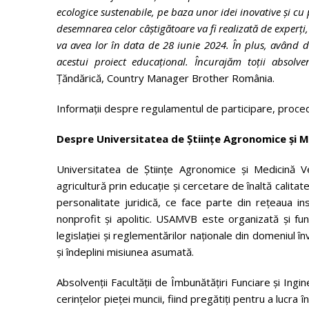
ecologice sustenabile, pe baza unor idei inovative și cu
desemnarea celor câștigătoare va fi realizată de experți
va avea lor în data de 28 iunie 2024. În plus, având 
acestui proiect educațional. Încurajăm toții absolv
Țăndărică, Country Manager Brother România.
Informații despre regulamentul de participare, procedu
Despre Universitatea de Științe Agronomice și M
Universitatea de Ştiinţe Agronomice şi Medicină V
agricultură prin educaţie şi cercetare de înaltă calitat
personalitate juridică, ce face parte din reţeaua in
nonprofit şi apolitic. USAMVB este organizată şi fun
legislaţiei şi reglementărilor naţionale din domeniul î
şi îndeplini misiunea asumată.
Absolvenții Facultății de Îmbunătățiri Funciare și Ingi
cerințelor pieței muncii, fiind pregătiți pentru a lucra 