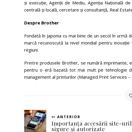
și execuție, Agenții de Mediu, Agenția Națională de C
centrală și locală, cercetare și consultanță, Real Esta
Despre Brother
Fondată în Japonia cu mai bine de un secol în urmă de
marcă recunoscută la nivel mondial pentru inovație 
regiuni.
Printre produsele Brother, se numără imprimante, ech
pentru o eră bazată tot mai mult pe tehnologie digit
management al printurilor (Managed Print Services – MP
ANTERIOR
Importanța accesării site-uri
sigure și autorizate