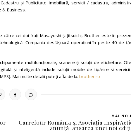
adastru și Publicitate Imobiliară, servicii / cadastru, administr
te & Business.
 către cei doi frați Masayoshi și Jitsuichi, Brother este în preze
tehnologică. Compania desfășoară operațiuni în peste 40 de țări
ipamente multifuncționale, scanere și soluții de etichetare. Ofe
ală și inteligentă include soluții mobile de tipărire și servici
S). Mai multe detalii puteți afla de la:
brother.ro
MAI NO
lor
Carrefour România și Asociația InspirAct
anunță lansarea unei noi ediți