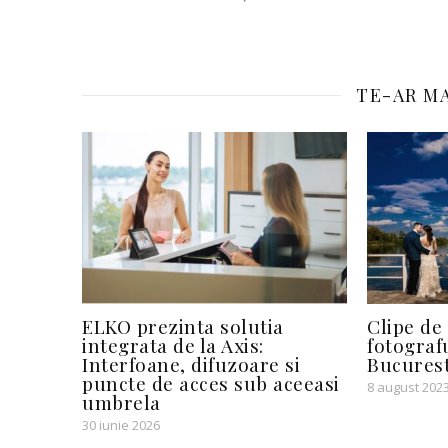
TE-AR MA
ELKO prezinta solutia
Clipe de
integrata de la Axis:
fotograf
Interfoane, difuzoare si
Bucurest
puncte de acces sub aceeasi
8 august 202
umbrela
30 iunie 2026