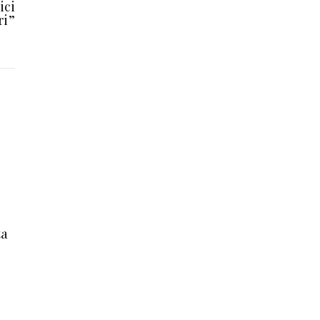
ici
ri”
ta