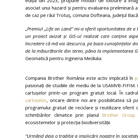
ediția din 2023, propune moduri de folosire a imagini
asociat unui hazard și pentru evaluarea preliminară 
de caz pe râul Trotuș, comuna Dofteana, județul Bacă
„Premiul „Life on Land” mi-a oferit oportunitatea de a 
un proiect avizat și GIS-ul realizat care conține as
încredere că mă voi descurca, pe baza cunoștințelor do
de la măsurătorile din teren, pâna la implementarea GI
Geomatică pentru Ingineria Mediului.
Compania Brother România este activ implicată în
p
pasionați de studiile de mediu de la USAMVB-FIFIM. De
cartușelor printr-un program gratuit local. În cadru
cartușelor
, oricare dintre noi are posibilitatea să p
programului gratuit de reciclare și reutilizare oferi
schimbărilor climatice prin planul
Brother Group 
ecosistemelor și protecția biodiversității.
”Urmând deja o tradiție a implicării noastre în societa