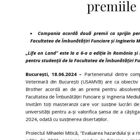
premiile
Compania acordă două premii ca sprijin pent
Facultatea de Îmbunătăţiri Funciare şi Ingineria M
„Life on Land” este la a 6-a a ediție în România ș
pentru studenții de la Facultatea de Îmbunătățiri Fu
București,
18.06.2024
–
Parteneriatul dintre comp
Veterinară din București (USAMVB) are ca obiectiv s
Brother acordă an de an premii pentru absolvenți
Facultatea de Îmbunătățiri Funciare și Ingineria Mediulu
Invităm toți masteranzii care vor susține lucrări de
universității pentru a-și valorifica șansa de a câști
2024, odată cu susținerea disertațiilor.
Proiectul Mihaelei Mitică, “Evaluarea hazardului și a ris