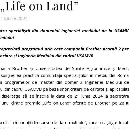
 „Life on Land”
18 iunie 2024
ru specialiștii din domeniul ingineriei mediului de la USAMV
ediului
i reprezintă programul prin care compania Brother acordă 2 pre
nciare și Ingineria Mediului din cadrul USAMVB.
ania Brother și Universitatea de Științe Agronomice și Medic
usținerea practică comunității specialiștilor în mediu din Român
i programelor de master din domeniul Ingineriei Mediului de
i din cadrul USAMVB pe baza unor criterii de calitate și aplicabilit
 disertație să se înscrie la data de 21 iunie 2024 la secretaria
ga unul dintre premiile „Life on Land” oferite de Brother pe 28 i
cului la inundații din surse de date multiple”, care a câștigat locul 