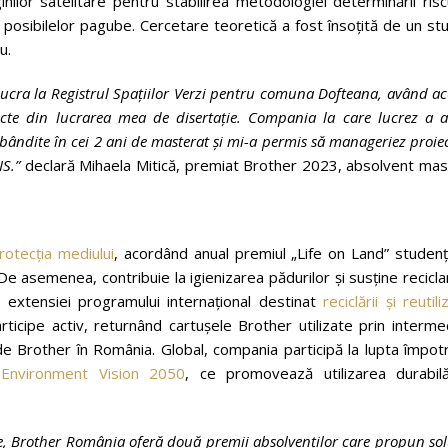
lor satelitare pentru stabilirea metodologiei determinării risc
a posibilelor pagube. Cercetare teoretică a fost însoțită de un st
u.
lucra la
Registrul Spațiilor Verzi pentru comuna Dofteana, având 
pecte din lucrarea mea de disertație. Compania la care lucrez a 
bândite în cei 2 ani de masterat și mi-a permis să manageriez proie
S.”
declară Mihaela Mitică, premiat Brother 2023, absolvent mas
rotecția mediului
, acordând anual premiul „Life on Land” studenț
 asemenea, contribuie la igienizarea pădurilor și susține recicl
l extensiei programului internațional destinat
reciclării și reutiliz
articipe activ, returnând cartușele Brother utilizate prin interme
t de Brother în România. Global, compania participă la lupta împot
Environment Vision 2050
, ce promovează utilizarea durabil
te, Brother România oferă două premii absolvenților care propun sol