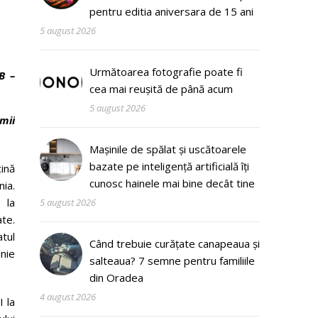
pentru editia aniversara de 15 ani
5 august 2026
Următoarea fotografie poate fi
B –
cea mai reușită de până acum
5 august 2026
mii
Mașinile de spălat și uscătoarele
bazate pe inteligență artificială îți
ină
cunosc hainele mai bine decât tine
ia.
 la
5 august 2026
ate.
tul
Când trebuie curățate canapeaua și
unie
salteaua? 7 semne pentru familiile
din Oradea
4 august 2026
I la