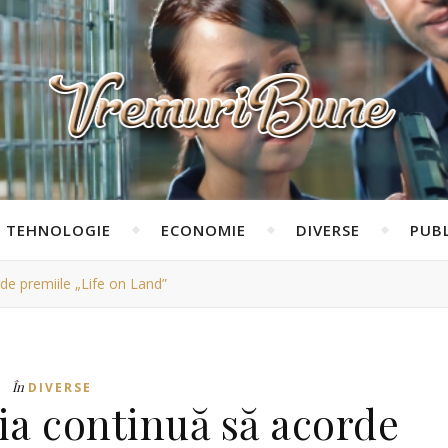
TEHNOLOGIE
ECONOMIE
DIVERSE
PUBL
e premiile „Life on Land”
În
DIVERSE
a continuă să acorde