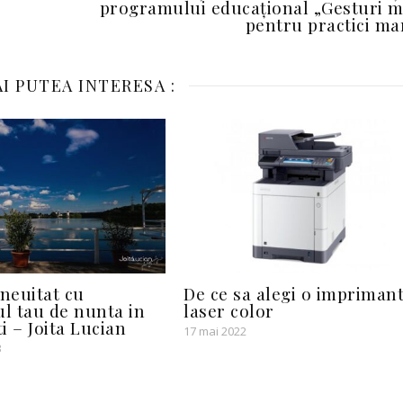
programului educațional „Gesturi m
pentru practici ma
I PUTEA INTERESA :
 neuitat cu
De ce sa alegi o impriman
ul tau de nunta in
laser color
i – Joita Lucian
17 mai 2022
3