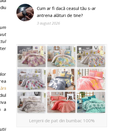
ului
udiu
Cum ar fi dacă ceasul tău s-ar
antrena alături de tine?
3 august 2026
acum
avut
ctul
ter
ilor
area
ării
diul
riva
ă a
Lenjerii de pat din bumbac 100%
uții