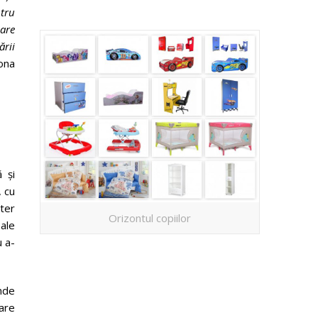
ntru
care
ării
ona
 şi
, cu
cter
Orizontul copiilor
ale
u a-
unde
tare