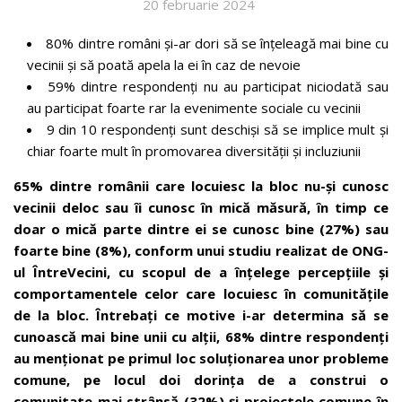
20 februarie 2024
80% dintre români și-ar dori să se înțeleagă mai bine cu
vecinii și să poată apela la ei în caz de nevoie
59% dintre respondenți nu au participat niciodată sau
au participat foarte rar la evenimente sociale cu vecinii
9 din 10 respondenți sunt deschiși să se implice mult și
chiar foarte mult în promovarea diversității și incluziunii
65% dintre românii care locuiesc la bloc nu-și cunosc
vecinii deloc sau îi cunosc în mică măsură, în timp ce
doar o mică parte dintre ei se cunosc bine (27%) sau
foarte bine (8%), conform unui studiu realizat de ONG-
ul ÎntreVecini, cu scopul de a înțelege percepțiile și
comportamentele celor care locuiesc în comunitățile
de la bloc. Întrebați ce motive i-ar determina să se
cunoască mai bine unii cu alții, 68% dintre respondenți
au menționat pe primul loc soluționarea unor probleme
comune, pe locul doi dorința de a construi o
comunitate mai strânsă (32%) și proiectele comune în