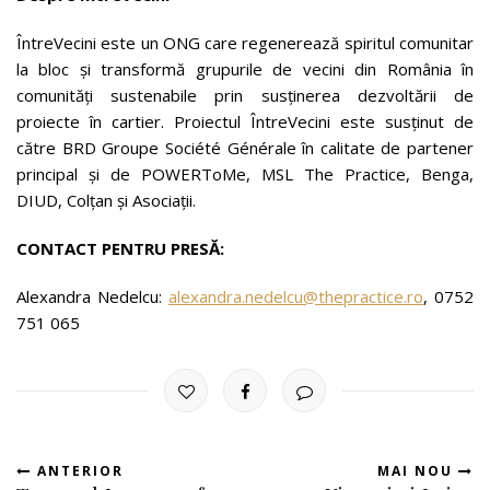
ÎntreVecini este un ONG care regenerează spiritul comunitar
la bloc și transformă grupurile de vecini din România în
comunități sustenabile prin susținerea dezvoltării de
proiecte în cartier. Proiectul ÎntreVecini este susținut de
către BRD Groupe Société Générale în calitate de partener
principal și de POWERToMe, MSL The Practice, Benga,
DIUD, Colțan și Asociații.
CONTACT PENTRU PRESĂ:
Alexandra Nedelcu:
alexandra.nedelcu@thepractice.ro
, 0752
751 065
ANTERIOR
MAI NOU