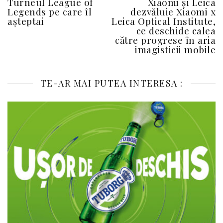
Turneul League of
Xiaomi și Leica
Legends pe care îl
dezvăluie Xiaomi x
așteptai
Leica Optical Institute,
ce deschide calea
către progrese în aria
imagisticii mobile
TE-AR MAI PUTEA INTERESA :