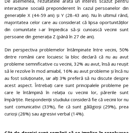
De asemenea, rezultatele arată un interes scăzut pentru
interacțiune socială preponderent în cazul persoanelor din
generațiile X (44-59 ani) și Y (28-43 ani). Nu în ultimul rând,
majoritatea celor care au considerat că lipsa oportunităților
din comunitate i-ar împiedica să-și cunoască vecinii sunt
persoane din generația Z (până în 27 de ani).
Din perspectiva problemelor întâmpinate între vecini,
50%
dintre românii care locuiesc la bloc declară că nu au avut
probleme semnificative cu vecinii, 32% au avut, însă au reușit
să le rezolve în mod amiabil, 16% au avut probleme și încă nu
au fost soluționate, iar alți 3% preferă să nu discute despre
acest aspect. Întrebați care sunt principalele probleme pe
care le întâmpină în relația cu vecinii lor, părerile sunt
împărțite. Respondenții studiului consideră fie că vecinii lor nu
sunt comunicativi (33%), fie că sunt gălăgioși (29%), prea
curioși (28%) sau agresivi verbal (14%).
Cât de dornici sunt românii să se implice în rezolvarea