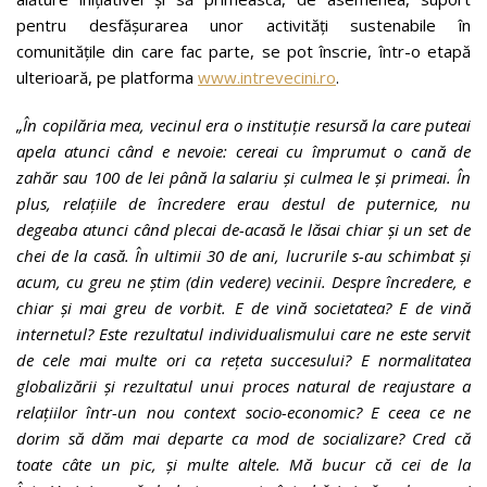
pentru desfășurarea unor activități sustenabile în
comunitățile din care fac parte, se pot înscrie, într-o etapă
ulterioară, pe platforma
www.intrevecini.ro
.
„În copilăria mea, vecinul era o instituție resursă la care puteai
apela atunci când e nevoie: cereai cu împrumut o cană de
zahăr sau 100 de lei până la salariu și culmea le și primeai. În
plus, relațiile de încredere erau destul de puternice, nu
degeaba atunci când plecai de-acasă le lăsai chiar și un set de
chei de la casă. În ultimii 30 de ani, lucrurile s-au schimbat și
acum, cu greu ne știm (din vedere) vecinii. Despre încredere, e
chiar și mai greu de vorbit. E de vină societatea? E de vină
internetul? Este rezultatul individualismului care ne este servit
de cele mai multe ori ca rețeta succesului? E normalitatea
globalizării și rezultatul unui proces natural de reajustare a
relațiilor într-un nou context socio-economic? E ceea ce ne
dorim să dăm mai departe ca mod de socializare? Cred că
toate câte un pic, și multe altele. Mă bucur că cei de la