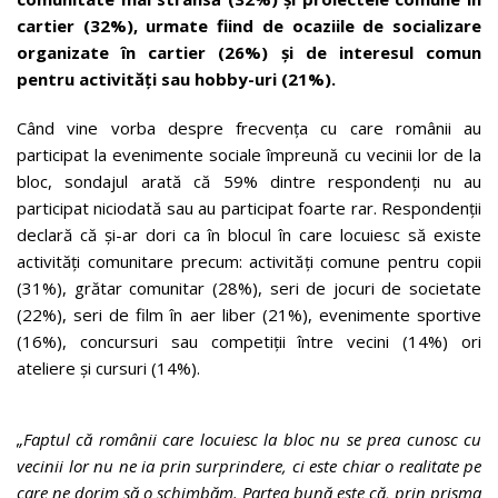
cartier (32%), urmate fiind de ocaziile de socializare
organizate în cartier (26%) și de interesul comun
pentru activități sau hobby-uri (21%).
Când vine vorba despre frecvența cu care românii au
participat la evenimente sociale împreună cu vecinii lor de la
bloc, sondajul arată că 59% dintre respondenți nu au
participat niciodată sau au participat foarte rar. Respondenții
declară că și-ar dori ca în blocul în care locuiesc să existe
activități comunitare precum: activități comune pentru copii
(31%), grătar comunitar (28%), seri de jocuri de societate
(22%), seri de film în aer liber (21%), evenimente sportive
(16%), concursuri sau competiții între vecini (14%) ori
ateliere și cursuri (14%).
„Faptul că românii care locuiesc la bloc nu se prea cunosc cu
vecinii lor nu ne ia prin surprindere, ci este chiar o realitate pe
care ne dorim să o schimbăm. Partea bună este că, prin prisma