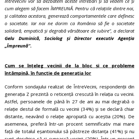
ÎntreVecini vor să dezbatem aceste întrebări și să vedem ce și
cum alegem să facem ÎMPREUNĂ. Pentru că relațiile dintre noi,
și calitatea acestora, generează comportamentele care definesc
o societate. Iar noi ne dorim ca România să fie o societate
solidară, empatică și degrabă vărsătoare de iubire”, a declarat
Gelu Duminică, Sociolog și Director executiv Agenția
„Împreună”.
Cum se înțeleg vecinii de la bloc și ce probleme
întâmpină, în funcție de generația lor
Conform sondajului realizat de ÎntreVecini, respondenții din
generația Z prezintă o reticență crescută în relația cu vecinii.
Astfel, persoanele de până în 27 de ani au mai degrabă o
relație destul de formală cu vecinii (34%) și se declară chiar
distante, neavând o relație apropiată cu aceștia (20%). De
asemenea, preferă într-un procent semnificativ mai mare
față de totalul eșantionului să păstreze distanța (41%) și nu
sunt deschise să-și cunoască vecinii (20%). Într-un procent