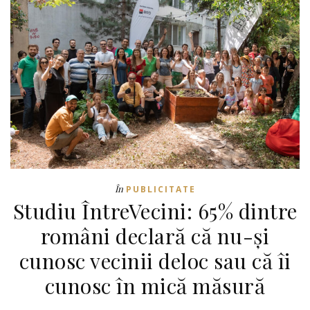
În
PUBLICITATE
Studiu ÎntreVecini: 65% dintre
români declară că nu-și
cunosc vecinii deloc sau că îi
cunosc în mică măsură