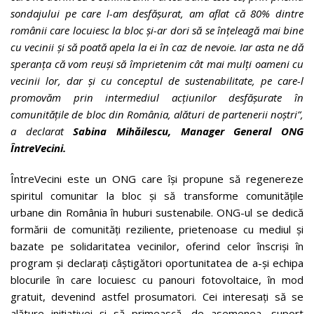
sondajului pe care l-am desfășurat, am aflat că 80% dintre
românii care locuiesc la bloc și-ar dori să se înțeleagă mai bine
cu vecinii și să poată apela la ei în caz de nevoie. Iar asta ne dă
speranța că vom reuși să împrietenim cât mai mulți oameni cu
vecinii lor, dar și cu conceptul de sustenabilitate, pe care-l
promovăm prin intermediul acțiunilor desfășurate în
comunitățile de bloc din România, alături de partenerii noștri”,
a declarat
Sabina Mihăilescu, Manager General ONG
ÎntreVecini.
ÎntreVecini este un ONG care își propune să regenereze
spiritul comunitar la bloc și să transforme comunitățile
urbane din România în huburi sustenabile. ONG-ul se dedică
formării de comunități reziliente, prietenoase cu mediul și
bazate pe solidaritatea vecinilor, oferind celor înscriși în
program și declarați câștigători oportunitatea de a-și echipa
blocurile în care locuiesc cu panouri fotovoltaice, în mod
gratuit, devenind astfel prosumatori. Cei interesați să se
alăture inițiativei și să primească, de asemenea, suport