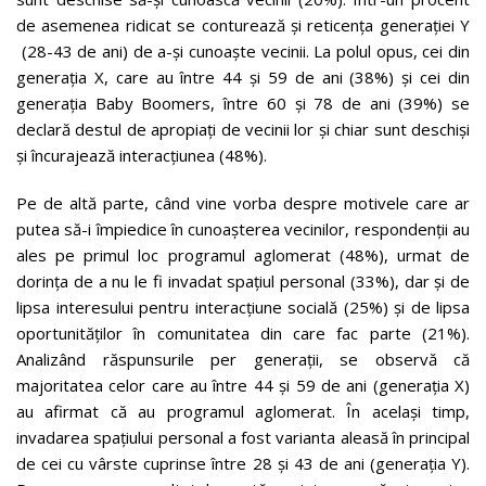
de asemenea ridicat se conturează și reticența generației Y
(28-43 de ani) de a-și cunoaște vecinii. La polul opus, cei din
generația X, care au între 44 și 59 de ani (38%) și cei din
generația Baby Boomers, între 60 și 78 de ani (39%) se
declară destul de apropiați de vecinii lor și chiar sunt deschiși
și încurajează interacțiunea (48%).
Pe de altă parte, când vine vorba despre motivele care ar
putea să-i împiedice în cunoașterea vecinilor, respondenții au
ales pe primul loc programul aglomerat (48%), urmat de
dorința de a nu le fi invadat spațiul personal (33%), dar și de
lipsa interesului pentru interacțiune socială (25%) și de lipsa
oportunităților în comunitatea din care fac parte (21%).
Analizând răspunsurile per generații, se observă că
majoritatea celor care au între 44 și 59 de ani (generația X)
au afirmat că au programul aglomerat. În același timp,
invadarea spațiului personal a fost varianta aleasă în principal
de cei cu vârste cuprinse între 28 și 43 de ani (generația Y).