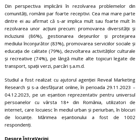
Din perspectiva implicării în rezolvarea problemelor din
comunități, românii par foarte receptivi. Cea mai mare parte
dintre ei au afirmat că s-ar implica mult sau foarte mult în
rezolvarea unor acțiuni precum: promovarea diversității și
incluziunii (86%), gestionarea deșeurilor și protejarea
mediului înconjurător (83%), promovarea serviciilor sociale și
educația de calitate (79%), dezvoltarea activităților culturale
și recreative (74%), pe lângă multe alte topicuri legate de
transport, spații verzi, parcări ș.a.m.d.
Studiul a fost realizat cu ajutorul agenției Reveal Marketing
Research și s-a desfăşurat online, în perioada 29.11.2023 –
04.12.2023, pe un eșantion reprezentativ pentru universul
persoanelor cu vârsta 18+ din România, utilizatori de
internet, care locuiesc în mediul urban și periurban, în blocuri
de locuințe. Mărimea eșantionului a fost de 1002
respondenți.
Despre ÎntreVecini