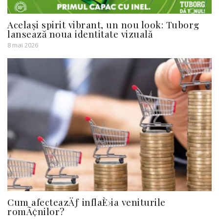
Același spirit vibrant, un nou look: Tuborg
lansează noua identitate vizuală
8 mai 2026
Cum afecteazÄƒ inflaÈ›ia veniturile
romÃ¢nilor?