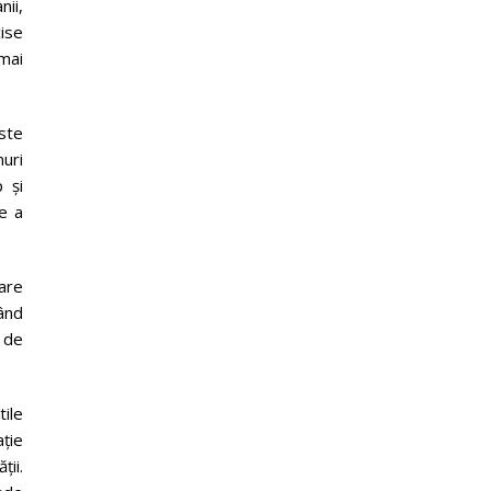
nii,
cise
mai
ste
nuri
 și
e a
oare
vând
 de
tile
ție
ții.