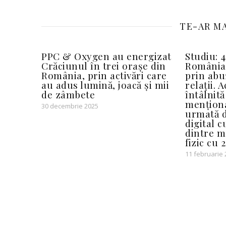
TE-AR MA
PPC & Oxygen au energizat
Studiu: 4
Crăciunul în trei orașe din
România 
România, prin activări care
prin abu
au adus lumină, joacă și mii
relații. 
de zâmbete
întâlnit
menționa
30 decembrie 2025
urmată d
digital 
dintre m
fizic cu 
11 februarie