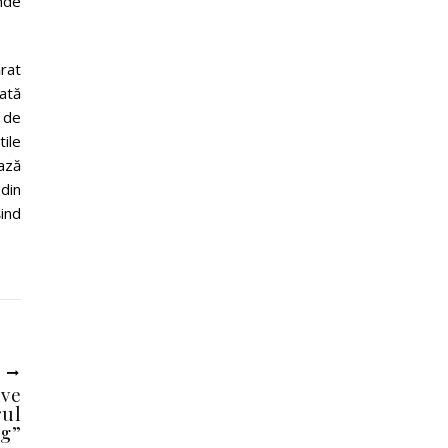
inde
ărat
cată
 de
tile
ază
din
ind
U
ive
rul
ng”