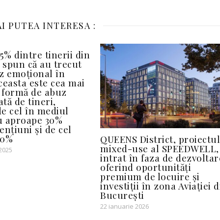
I PUTEA INTERESA :
5% dintre tinerii din
spun că au trecut
z emoțional în
Aceasta este cea mai
ă formă de abuz
tă de tineri,
e cel în mediul
cu aproape 30%
ențiuni și de cel
20%
QUEENS District, proiectul
mixed-use al SPEEDWELL,
 2025
intrat în faza de dezvoltar
oferind oportunități
premium de locuire și
investiții în zona Aviației d
București
22 ianuarie 2026