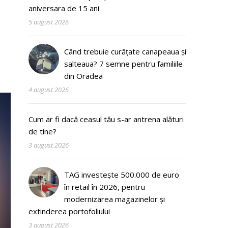
aniversara de 15 ani
5 august 2026
Când trebuie curățate canapeaua și
salteaua? 7 semne pentru familiile
din Oradea
4 august 2026
Cum ar fi dacă ceasul tău s-ar antrena alături
de tine?
3 august 2026
TAG investește 500.000 de euro
în retail în 2026, pentru
modernizarea magazinelor și
extinderea portofoliului
3 august 2026