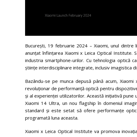
București, 19 februarie 2024 – Xiaomi, unul dintre l
anunțat înființarea Xiaomi x Leica Optical Institute.
industria smartphone-urilor. Cu tehnologia optică c
științe interdisciplinare integrate, inclusiv imagistica di
Bazându-se pe munca depusă până acum, Xiaomi x L
revoluționar de performanță optică pentru dispozitive
și al experienței utilizatorilor. Această inițiativă pune
Xiaomi 14 Ultra, un nou flagship în domeniul imagin
standard și este setat să ofere performanțe optice
programată luna aceasta.
Xiaomi x Leica Optical Institute va promova inovația