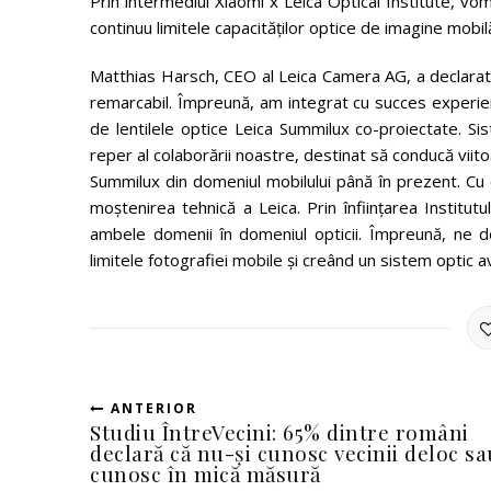
Prin intermediul Xiaomi x Leica Optical Institute, vo
continuu limitele capacităților optice de imagine mobi
Matthias Harsch, CEO al Leica Camera AG, a declarat: 
remarcabil. Împreună, am integrat cu succes experienț
de lentilele optice Leica Summilux co-proiectate. Si
reper al colaborării noastre, destinat să conducă viit
Summilux din domeniul mobilului până în prezent. Cu
moștenirea tehnică a Leica. Prin înființarea Institu
ambele domenii în domeniul opticii. Împreună, ne de
limitele fotografiei mobile și creând un sistem opti
ANTERIOR
Studiu ÎntreVecini: 65% dintre români
declară că nu-și cunosc vecinii deloc sau
cunosc în mică măsură