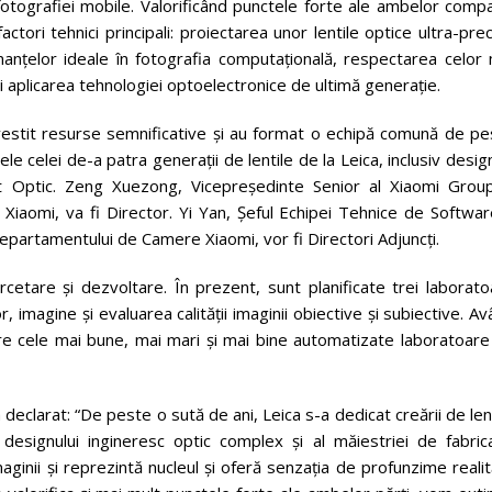
otografiei mobile. Valorificând punctele forte ale ambelor compa
ctori tehnici principali: proiectarea unor lentile optice ultra-pre
anțelor ideale în fotografia computațională, respectarea celor 
și aplicarea tehnologiei optoelectronice de ultimă generație.
nvestit resurse semnificative și au format o echipă comună de pe
e celei de-a patra generații de lentile de la Leica, inclusiv desig
t Optic. Zeng Xuezong, Vicepreședinte Senior al Xiaomi Group
iaomi, va fi Director. Yi Yan, Șeful Echipei Tehnice de Softwar
partamentului de Camere Xiaomi, vor fi Directori Adjuncți.
rcetare și dezvoltare. În prezent, sunt planificate trei laborat
 imagine și evaluarea calității imaginii obiective și subiective. A
tre cele mai bune, mai mari și mai bine automatizate laboratoare
declarat: “De peste o sută de ani, Leica s-a dedicat creării de len
signului ingineresc optic complex și al măiestriei de fabrica
inii și reprezintă nucleul și oferă senzația de profunzime realită