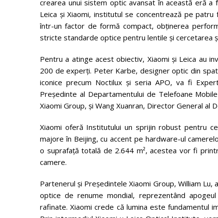
crearea unui sistem optic avansat în această eră a f
Leica și Xiaomi, institutul se concentrează pe patru fa
într-un factor de formă compact, obținerea perform
stricte standarde optice pentru lentile și cercetarea 
Pentru a atinge acest obiectiv, Xiaomi și Leica au i
200 de experți. Peter Karbe, designer optic din spatel
iconice precum Noctilux și seria APO, va fi Exper
Președinte al Departamentului de Telefoane Mobile X
Xiaomi Group, și Wang Xuanran, Director General al De
Xiaomi oferă Institutului un sprijin robust pentru ce
majore în Beijing, cu accent pe hardware-ul camerelor,
o suprafață totală de 2.644 m², acestea vor fi prin
camere.
Partenerul și Președintele Xiaomi Group, William Lu, a 
optice de renume mondial, reprezentând apogeul de
rafinate. Xiaomi crede că lumina este fundamentul imag