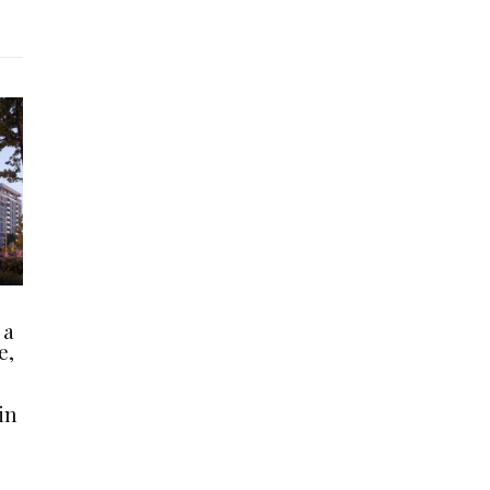
 a
e,
in