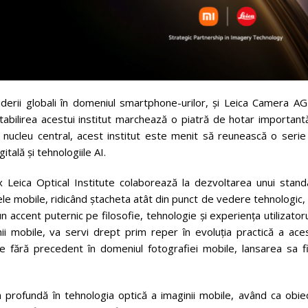
iderii globali în domeniul smartphone-urilor, și Leica Camera AG
 Stabilirea acestui institut marchează o piatră de hotar important
a nucleu central, acest institut este menit să reunească o serie
gitală și tehnologiile AI.
eica Optical Institute colaborează la dezvoltarea unui stand
le mobile, ridicând ștacheta atât din punct de vedere tehnologic,
 un accent puternic pe filosofie, tehnologie și experiența utilizatoru
ii mobile, va servi drept prim reper în evoluția practică a aces
 fără precedent în domeniul fotografiei mobile, lansarea sa fi
 profundă în tehnologia optică a imaginii mobile, având ca obiec