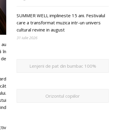
SUMMER WELL implineste 15 ani. Festivalul
care a transformat muzica intr-un univers
cultural revine in august
31 iulie 2026
 au
ă în
 de
Lenjerii de pat din bumbac 100%
ard
 cât
lui.
Orizontul copiilor
tui
ind
tiv