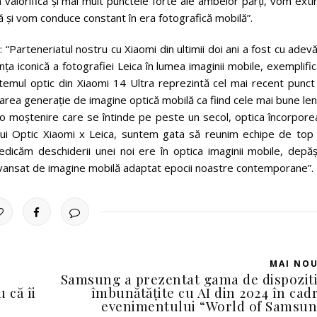
m valorifica și mai mult punctele forte ale ambelor părți, vom ext
lă și vom conduce constant în era fotografică mobilă”.
“Parteneriatul nostru cu Xiaomi din ultimii doi ani a fost cu adev
a iconică a fotografiei Leica în lumea imaginii mobile, exemplifi
stemul optic din Xiaomi 14 Ultra reprezintă cel mai recent punct
oarea generație de imagine optică mobilă ca fiind cele mai bune len
 o moștenire care se întinde pe peste un secol, optica încorpore
tului Optic Xiaomi x Leica, suntem gata să reunim echipe de top 
dicăm deschiderii unei noi ere în optica imaginii mobile, depăș
c avansat de imagine mobilă adaptat epocii noastre contemporane”.
MAI NO
Samsung a prezentat gama de dispozit
 că îi
îmbunătățite cu AI din 2024 în cad
evenimentului “World of Samsu