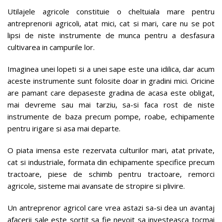
Utilajele agricole constituie o cheltuiala mare pentru
antreprenorii agricoli, atat mici, cat si mari, care nu se pot
lipsi de niste instrumente de munca pentru a desfasura
cultivarea in campurile lor.
Imaginea unei lopeti si a unei sape este una idilica, dar acum
aceste instrumente sunt folosite doar in gradini mici. Oricine
are pamant care depaseste gradina de acasa este obligat,
mai devreme sau mai tarziu, sa-si faca rost de niste
instrumente de baza precum pompe, roabe, echipamente
pentru irigare si asa mai departe.
O piata imensa este rezervata culturilor mari, atat private,
cat si industriale, formata din echipamente specifice precum
tractoare, piese de schimb pentru tractoare, remorci
agricole, sisteme mai avansate de stropire si plivire.
Un antreprenor agricol care vrea astazi sa-si dea un avantaj
afacerii sale este sortit sa fie nevoit sa investeasca tocmai