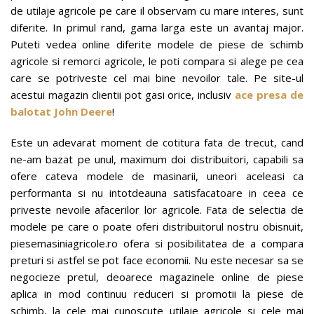
de utilaje agricole pe care il observam cu mare interes, sunt
diferite. In primul rand, gama larga este un avantaj major.
Puteti vedea online diferite modele de piese de schimb
agricole si remorci agricole, le poti compara si alege pe cea
care se potriveste cel mai bine nevoilor tale. Pe site-ul
acestui magazin clientii pot gasi orice, inclusiv
ace presa de
balotat John Deere
!
Este un adevarat moment de cotitura fata de trecut, cand
ne-am bazat pe unul, maximum doi distribuitori, capabili sa
ofere cateva modele de masinarii, uneori aceleasi ca
performanta si nu intotdeauna satisfacatoare in ceea ce
priveste nevoile afacerilor lor agricole. Fata de selectia de
modele pe care o poate oferi distribuitorul nostru obisnuit,
piesemasiniagricole.ro ofera si posibilitatea de a compara
preturi si astfel se pot face economii. Nu este necesar sa se
negocieze pretul, deoarece magazinele online de piese
aplica in mod continuu reduceri si promotii la piese de
schimb, la cele mai cunoscute utilaje agricole si cele mai