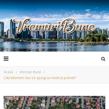
Acasă
Vremuri Bune
Câți kilometri faci să ajungi la medicul potrivit?