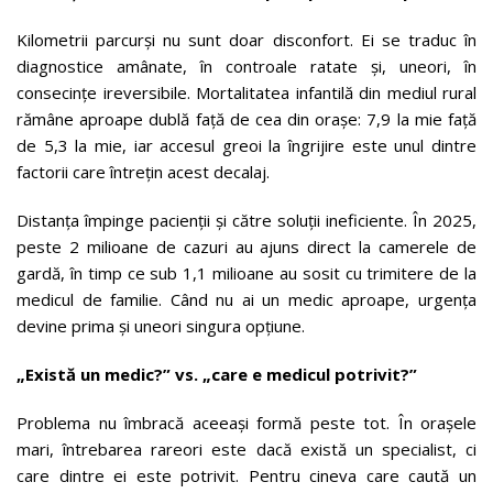
Kilometrii parcurși nu sunt doar disconfort. Ei se traduc în
diagnostice amânate, în controale ratate și, uneori, în
consecințe ireversibile. Mortalitatea infantilă din mediul rural
rămâne aproape dublă față de cea din orașe: 7,9 la mie față
de 5,3 la mie, iar accesul greoi la îngrijire este unul dintre
factorii care întrețin acest decalaj.
Distanța împinge pacienții și către soluții ineficiente. În 2025,
peste 2 milioane de cazuri au ajuns direct la camerele de
gardă, în timp ce sub 1,1 milioane au sosit cu trimitere de la
medicul de familie. Când nu ai un medic aproape, urgența
devine prima și uneori singura opțiune.
„Există un medic?” vs. „care e medicul potrivit?”
Problema nu îmbracă aceeași formă peste tot. În orașele
mari, întrebarea rareori este dacă există un specialist, ci
care dintre ei este potrivit. Pentru cineva care caută un