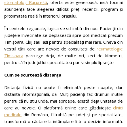
stomatolog București
, oferta este generoasă, însă tocmai
abundența face alegerea dificilă: preț, recenzii, program și
proximitate reală în interiorul orașului.
În centrele regionale, logica se schimbă din nou. Pacienții din
județele învecinate se deplasează spre poli medicali precum
Timișoara, Cluj sau Iași pentru specialități mai rare. Cineva din
vestul țării care are nevoie de consultații de
reumatologie
Timișoara
parcurge deja, de multe ori, zeci de kilometri,
pentru că în județul lui specialitatea pur și simplu lipsește.
Cum se scurtează distanța
Distanța fizică nu poate fi eliminată peste noapte, dar
distanța informațională, da. Mulți pacienți fac drumuri inutile
pentru că nu știu unde, mai aproape, există deja unitatea de
care au nevoie. O platformă online care găzduiește
clinici
medicale
din România, filtrabilă pe județ și pe specialitate,
transformă o căutare la întâmplare într-o decizie informată: