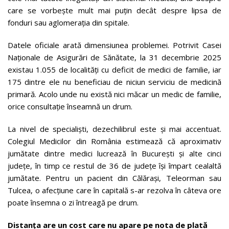
care se vorbește mult mai puțin decât despre lipsa de
fonduri sau aglomerația din spitale.
Datele oficiale arată dimensiunea problemei. Potrivit Casei
Naționale de Asigurări de Sănătate, la 31 decembrie 2025
existau 1.055 de localități cu deficit de medici de familie, iar
175 dintre ele nu beneficiau de niciun serviciu de medicină
primară. Acolo unde nu există nici măcar un medic de familie,
orice consultație înseamnă un drum.
La nivel de specialiști, dezechilibrul este și mai accentuat.
Colegiul Medicilor din România estimează că aproximativ
jumătate dintre medici lucrează în București și alte cinci
județe, în timp ce restul de 36 de județe își împart cealaltă
jumătate. Pentru un pacient din Călărași, Teleorman sau
Tulcea, o afecțiune care în capitală s-ar rezolva în câteva ore
poate însemna o zi întreagă pe drum.
Distanța are un cost care nu apare pe nota de plată