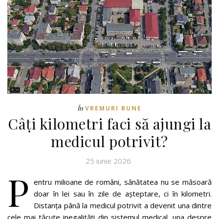
În
VREMURI BUNE
Câți kilometri faci să ajungi la
medicul potrivit?
25 iunie 2026
P
entru milioane de români, sănătatea nu se măsoară
doar în lei sau în zile de așteptare, ci în kilometri.
Distanța până la medicul potrivit a devenit una dintre
cele mai tăcute inegalități din sistemul medical, una despre