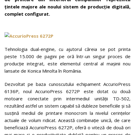
țintele majore ale noului sistem de producție digitală,
complet configurat.
Tehnologia dual-engine, cu ajutorul căreia se pot printa
peste 15.000 de pagini pe oră într-un singur proces de
producție integrat, este elementul central al mașinii nou
lansate de Konica Minolta în România.
Dezvoltat pe baza cunoscutului echipament AccurioPress
6136P, noul AccurioPress 6272P este dotat cu două
motoare conectate prin intermediul unității TD-502,
rezultând astfel un sistem capabil să dubleze beneficiile și să
susțină mediul de printare monocrom la nivelul cerințelor
actuale de volum ridicat. Această combinație unică, de care
beneficiază AccurioPress 6272P, oferă o viteză de două ori
mai mare și o productivitate dublată pentru un proces de