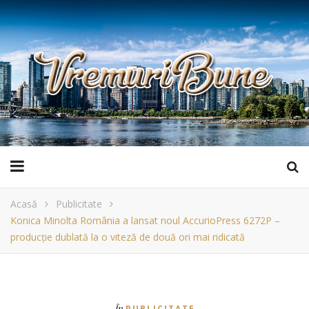
Acasă
Publicitate
Konica Minolta România a lansat noul AccurioPress 6272P –
producție dublată la o viteză de două ori mai ridicată
În
PUBLICITATE