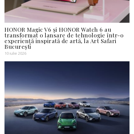
HONOR Magic V6 și HONOR Watch 6 au
transformat o lansare de tehnologie într-o
experiență inspirată de artă, la Art Safari
București
10 iulie 2026