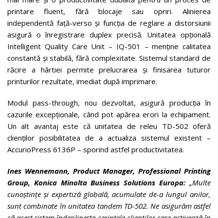
printare fluent, fără blocaje sau opriri. Alinierea
independentă față-verso și funcția de reglare a distorsiunii
asigură o înregistrare duplex precisă. Unitatea opțională
Intelligent Quality Care Unit – IQ-501 – menține calitatea
constantă și stabilă, fără complexitate. Sistemul standard de
răcire a hârtiei permite prelucrarea și finisarea tuturor
printurilor rezultate, imediat după imprimare.
Modul pass-through, nou dezvoltat, asigură producția în
cazurile excepționale, când pot apărea erori la echipament.
Un alt avantaj este că unitatea de releu TD-502 oferă
clienților posibilitatea de a actualiza sistemul existent –
AccurioPress 6136P – sporind astfel productivitatea.
Ines Wennemann, Product Manager, Professional Printing
Group, Konica Minolta Business Solutions Europa:
„Multe
cunoștințe și expertiză globală, acumulate de-a lungul anilor,
sunt combinate în unitatea tandem TD-502. Ne asigurăm astfel
că acest sistem îndeplinește cerințele clienților care activează în