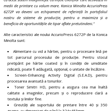
medii de printare cu volum mare. Konica Minolta AccurioPress
6272P va deveni un echipament de referință în portofoliul
nostru de sisteme de producție, pentru a maximiza și a
beneficia de oportunitățile de tipar aflate pretutindeni.”
Alte caracteristici ale noului AccurioPress 6272P de la Konica
Minolta sunt:
Alimentare cu vid a hârtiei, pentru o procesare lină pe
tot parcursul procesului de producție. Pentru stocul
pretipărit pe hârtie coated și în condiții de umiditate
ridicată, poate fi adăugată, opțional, o unitate de încălzire.
Screen-Enhancing Activity Digital (S.E.A.D), pentru
procesarea avansată a tonurilor.
Toner Simitri HD, pentru a asigura cea mai înaltă
calitate a imaginilor, precum și o reproducere clară a
textului și liniilor fine.
Greutăți ale suportului de printare între 40 și 350
grame, cu dimensiuni de până la 324x483mm.