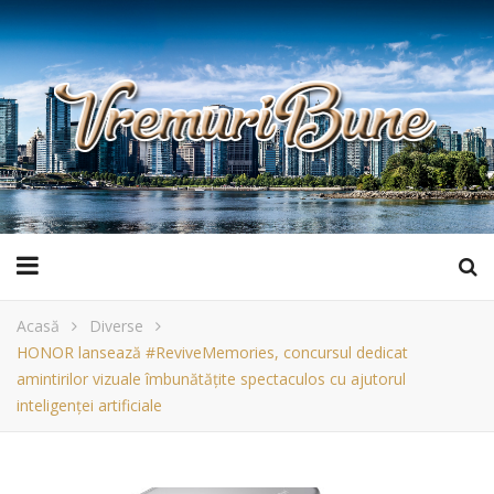
Acasă
Diverse
HONOR lansează #ReviveMemories, concursul dedicat
amintirilor vizuale îmbunătățite spectaculos cu ajutorul
inteligenței artificiale