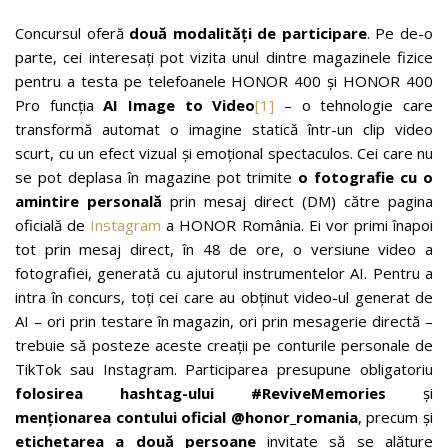
Concursul oferă
două modalități de participare
. Pe de-o
parte, cei interesați pot vizita unul dintre magazinele fizice
pentru a testa pe telefoanele HONOR 400 și HONOR 400
Pro funcția
AI Image to Video
[1]
– o tehnologie care
transformă automat o imagine statică într-un clip video
scurt, cu un efect vizual și emoțional spectaculos. Cei care nu
se pot deplasa în magazine pot trimite
o fotografie cu o
amintire personală
prin mesaj direct (DM) către pagina
oficială de
Instagram
a HONOR România. Ei vor primi înapoi
tot prin mesaj direct, în 48 de ore, o versiune video a
fotografiei, generată cu ajutorul instrumentelor AI. Pentru a
intra în concurs, toți cei care au obținut video-ul generat de
AI – ori prin testare în magazin, ori prin mesagerie directă –
trebuie să posteze aceste creații pe conturile personale de
TikTok sau Instagram. Participarea presupune obligatoriu
folosirea hashtag-ului #ReviveMemories
și
menționarea contului oficial @honor_romania
, precum și
etichetarea a două persoane
invitate să se alăture