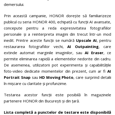
demersului.
Prin această campanie, HONOR dorește să familiarizeze
publicul cu seria HONOR 400, echipată cu funcții AI avansate,
concepute pentru a reda expresivitatea fotografiilor
personale și a reinterpreta imagini din trecut într-un mod
inedit. Printre aceste funcții se numără
Upscale AI
, pentru
restaurarea fotografiilor vechi,
AI Outpainting
, care
extinde automat marginile imaginilor, sau
AI Eraser
, ce
permite eliminarea rapidă a elementelor nedorite din cadru.
De asemenea, utilizatorii pot experimenta și capabilitățile
foto-video dedicate momentelor din prezent, cum ar fi
AI
Portrait Snap
sau
HD Moving Photo
, care surprind detalii
în mișcare cu claritate și profunzime.
Testarea acestor funcții este posibilă în magazinele
partenere HONOR din București și din țară.
Lista completă a punctelor de testare este disponibilă