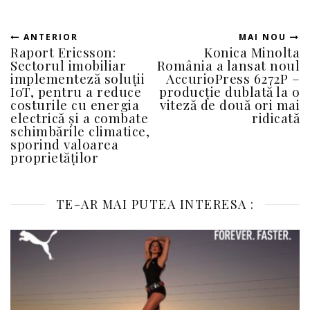
ANTERIOR
MAI NOU
Raport Ericsson:
Konica Minolta
Sectorul imobiliar
România a lansat noul
implementeză soluții
AccurioPress 6272P –
IoT, pentru a reduce
producție dublată la o
costurile cu energia
viteză de două ori mai
electrică și a combate
ridicată
schimbările climatice,
sporind valoarea
proprietăților
TE-AR MAI PUTEA INTERESA :