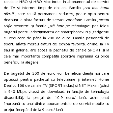
canalele HBO și HBO Max inclus în abonamentul de servicii
de TV și internet timp de doi ani. Familia „
cea mai buna
ofertă
”, care caută permanent reduceri, poate opta pentru
discount la plata facturii de servicii Vodafone. Familia „
niciun
selfie nepostat
” și familia „
stă bine pe tehnologie
” pot folosi
bugetul pentru achiziționarea de smartphone-uri și gadgeturi
cu reducere de până la 200 de euro. Familia pasionată de
sport, aflată mereu alături de echipa favorită, online, la TV
sau în galerie, are acces la pachetul de canale SPORT și la
cele mai importante competiții sportive împreună cu orice
beneficiu, la alegere.
De bugetul de 200 de euro vor beneficia clienții noi care
optează pentru pachetul cu televiziune și internet Home
Deal cu 166 de canale TV (SPORT inclus) și NET Maxim (până
la 940 Mbps viteză de download, în funcție de tehnologia
disponibilă), la prețul de 10,9 euro/ lună, achiziționat
împreună cu unul dintre abonamentele de servicii mobile cu
prețuri începând de la 9 euro/ lună.