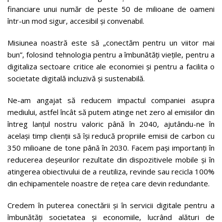
financiare unui număr de peste 50 de milioane de oameni
într-un mod sigur, accesibil și convenabil.
Misiunea noastră este să „conectăm pentru un viitor mai
bun”, folosind tehnologia pentru a îmbunătăți viețile, pentru a
digitaliza sectoare critice ale economiei și pentru a facilita o
societate digitală incluzivă și sustenabilă.
Ne-am angajat să reducem impactul companiei asupra
mediului, astfel încât să putem atinge net zero al emisiilor din
întreg lanțul nostru valoric până în 2040, ajutându-ne în
același timp clienții să își reducă propriile emisii de carbon cu
350 milioane de tone până în 2030. Facem pași importanți în
reducerea deșeurilor rezultate din dispozitivele mobile și în
atingerea obiectivului de a reutiliza, revinde sau recicla 100%
din echipamentele noastre de rețea care devin redundante.
Credem în puterea conectării și în servicii digitale pentru a
îmbunătăți societatea și economiile, lucrând alături de