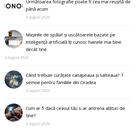
Următoarea fotografie poate fi cea mai reușită de
până acum
5 august 2026
Mașinile de spălat și uscătoarele bazate pe
inteligență artificială îți cunosc hainele mai bine
decât tine
5 august 2026
Când trebuie curățate canapeaua și salteaua? 7
semne pentru familiile din Oradea
4 august 2026
Cum ar fi dacă ceasul tău s-ar antrena alături de
tine?
3 august 2026