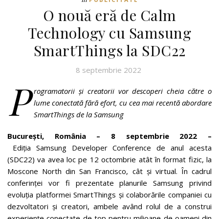
O nouă eră de Calm
Technology cu Samsung
SmartThings la SDC22
8 septembrie 2022
P
rogramatorii și creatorii vor descoperi cheia către o
lume conectată fără efort, cu cea mai recentă abordare
SmartThings de la Samsung
București, România – 8 septembrie 2022 –
Ediția
Samsung Developer Conference de anul acesta
(SDC22) va avea loc pe 12 octombrie atât în format fizic, la
Moscone North din San Francisco, cât și virtual. În cadrul
conferinței vor fi prezentate planurile Samsung privind
evoluția platformei SmartThings și colaborările companiei cu
dezvoltatori și creatori, ambele având rolul de a construi
experiențe conectate de top pentru milioane de oameni din