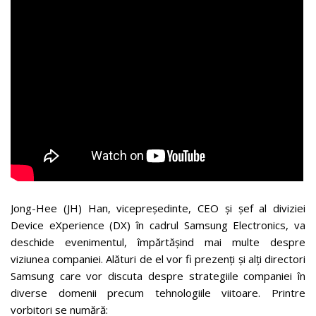
Jong-Hee (JH) Han, vicepreședinte, CEO și șef al diviziei
Device eXperience (DX) în cadrul Samsung Electronics, va
deschide evenimentul, împărtășind mai multe despre
viziunea companiei. Alături de el vor fi prezenți și alți directori
Samsung care vor discuta despre strategiile companiei în
diverse domenii precum tehnologiile viitoare. Printre
vorbitori se numără: