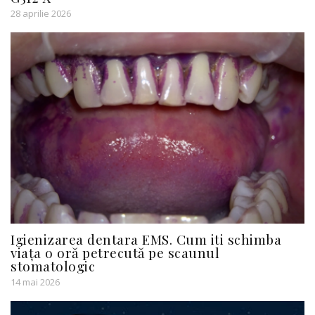
28 aprilie 2026
Igienizarea dentara EMS. Cum iti schimba
viața o oră petrecută pe scaunul
stomatologic
14 mai 2026