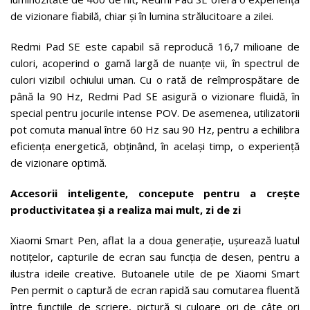
de vizionare fiabilă, chiar și în lumina strălucitoare a zilei.
Redmi Pad SE este capabil să reproducă 16,7 milioane de
culori, acoperind o gamă largă de nuanțe vii, în spectrul de
culori vizibil ochiului uman. Cu o rată de reîmprospătare de
până la 90 Hz, Redmi Pad SE asigură o vizionare fluidă, în
special pentru jocurile intense POV. De asemenea, utilizatorii
pot comuta manual între 60 Hz sau 90 Hz, pentru a echilibra
eficiența energetică, obținând, în același timp, o experiență
de vizionare optimă.
Accesorii inteligente, concepute pentru a crește
productivitatea și a realiza mai mult, zi de zi
Xiaomi Smart Pen, aflat la a doua generație, ușurează luatul
notițelor, capturile de ecran sau funcția de desen, pentru a
ilustra ideile creative. Butoanele utile de pe Xiaomi Smart
Pen permit o captură de ecran rapidă sau comutarea fluentă
între funcțiile de scriere, pictură și culoare ori de câte ori