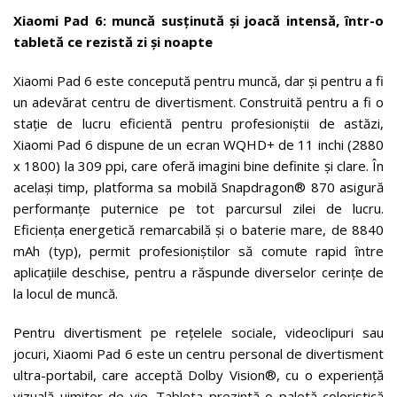
Xiaomi Pad 6: muncă susținută și joacă intensă, într-o
tabletă ce rezistă zi și noapte
Xiaomi Pad 6 este concepută pentru muncă, dar și pentru a fi
un adevărat centru de divertisment. Construită pentru a fi o
stație de lucru eficientă pentru profesioniștii de astăzi,
Xiaomi Pad 6 dispune de un ecran WQHD+ de 11 inchi (2880
x 1800) la 309 ppi, care oferă imagini bine definite și clare. În
același timp, platforma sa mobilă Snapdragon® 870 asigură
performanțe puternice pe tot parcursul zilei de lucru.
Eficiența energetică remarcabilă și o baterie mare, de 8840
mAh (typ), permit profesioniștilor să comute rapid între
aplicațiile deschise, pentru a răspunde diverselor cerințe de
la locul de muncă.
Pentru divertisment pe rețelele sociale, videoclipuri sau
jocuri, Xiaomi Pad 6 este un centru personal de divertisment
ultra-portabil, care acceptă Dolby Vision®, cu o experiență
vizuală uimitor de vie. Tableta prezintă o paletă coloristică