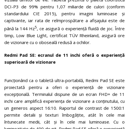
DCI-P3 de 99% pentru 1,07 miliarde de culori (conform
standardului CIE 2015), pentru imagini luminoase și
captivante, iar rata de reîmprospătare a afișajului este de
5
până la 144 Hz
, ce asigură o experiență fluidă de joc. Între
timp, Low Blue Light, certificat TÜV Rheinland, asigură ore
de vizionare cu o oboseală redusă a ochilor.
Redmi Pad SE: ecranul de 11 inchi oferă o experiență
superioară de vizionare
Funcționând ca o tabletă ultra-portabilă, Redmi Pad SE este
proiectată pentru a oferi o experiență de vizionare
excepțională. Terminalul dispune de un ecran FHD+ de 11
inchi care amplifică experiența de vizionare a conținutului, cu
un generos aspect 16:10. Raportul de contrast de 1500:1
permite detalii și texturi îmbogățite, atât în cele mai
întunecate medii, cât și în cele mai luminoase. Cu o
luminozitate de 400 de nit, Redmi Pad SE oferă o experiență