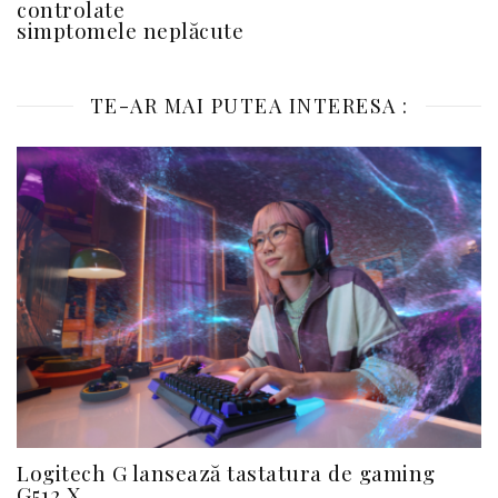
controlate
simptomele neplăcute
TE-AR MAI PUTEA INTERESA :
Logitech G lansează tastatura de gaming
G512 X