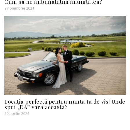
Cum sa ne imbunatatim imunitatea?
9 noiembrie 2021
Locația perfectă pentru nunta ta de vis! Unde
spui „DA” vara aceasta?
29 aprilie 2026