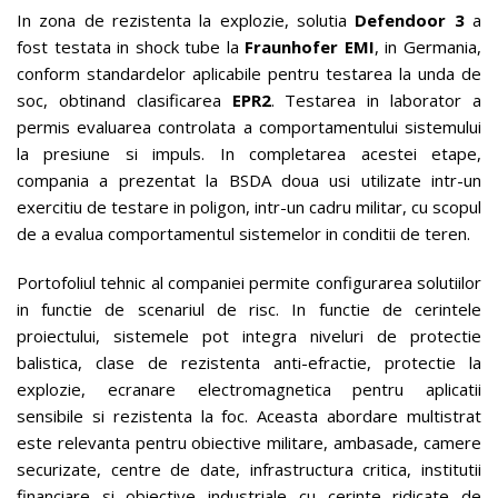
In zona de rezistenta la explozie, solutia
Defendoor 3
a
fost testata in shock tube la
Fraunhofer EMI
, in Germania,
conform standardelor aplicabile pentru testarea la unda de
soc, obtinand clasificarea
EPR2
. Testarea in laborator a
permis evaluarea controlata a comportamentului sistemului
la presiune si impuls. In completarea acestei etape,
compania a prezentat la BSDA doua usi utilizate intr-un
exercitiu de testare in poligon, intr-un cadru militar, cu scopul
de a evalua comportamentul sistemelor in conditii de teren.
Portofoliul tehnic al companiei permite configurarea solutiilor
in functie de scenariul de risc. In functie de cerintele
proiectului, sistemele pot integra niveluri de protectie
balistica, clase de rezistenta anti-efractie, protectie la
explozie, ecranare electromagnetica pentru aplicatii
sensibile si rezistenta la foc. Aceasta abordare multistrat
este relevanta pentru obiective militare, ambasade, camere
securizate, centre de date, infrastructura critica, institutii
financiare si obiective industriale cu cerinte ridicate de