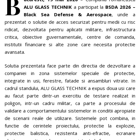
B
ALU GLASS TECHNIK
a participat la
BSDA 2026 –
Black Sea Defense & Aerospace
, unde a
prezentat o solutie de acces securizat pentru medii cu risc
ridicat, dezvoltata pentru aplicatii militare, infrastructura
critica, obiective guvernamentale, centre de comanda,
institutii financiare si alte zone care necesita protectie
avansata.
Solutia prezentata face parte din directia de dezvoltare a
companiei in zona sistemelor speciale de protectie,
integrate in usi, ferestre, fatade si ansambluri vitrate. In
cadrul standului, ALU GLASS TECHNIK a expus doua usi care
au facut parte dintr-un exercitiu de testare realizat in
poligon, intr-un cadru militar, ca parte a procesului de
validare a comportamentului sistemelor in conditii apropiate
de scenarii reale de utilizare. Sistemele pot combina, in
functie de cerintele proiectului, protectie la explozie,
protectie balistica, rezistenta anti-efractie, ecranare