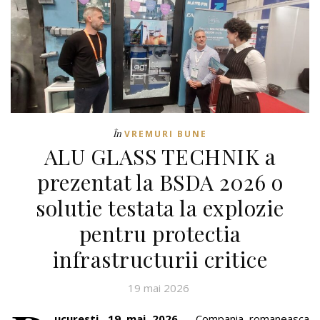
În
VREMURI BUNE
ALU GLASS TECHNIK a
prezentat la BSDA 2026 o
solutie testata la explozie
pentru protectia
infrastructurii critice
19 mai 2026
ucuresti, 19 mai 2026
– Compania romaneasca