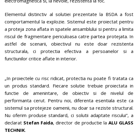
electromagnetica si, la nevoie, rezistenta la foc.
Elementul distinctiv al solutiei prezentate la BSDA a fost
comportamentul la explozie. Sistemul este proiectat pentru
a proteja zona aflata in spatele ansamblului si pentru a limita
riscul de fragmentare periculoasa catre partea protejata. In
astfel de scenarii, obiectivul nu este doar rezistenta
structurala, ci protectia efectiva a persoanelor si a
functiunilor critice aflate in interior.
„In proiectele cu risc ridicat, protectia nu poate fi tratata ca
un produs standard. Fiecare solutie trebuie proiectata in
functie de amenintare, de obiectiv si de nivelul de
performanta cerut. Pentru noi, diferenta esentiala este ca
sistemul sa protejeze oamenii, nu doar sa reziste structural.
Nu oferim produse standard, ci solutii adaptate riscului”, a
declarat
Stefan Faida
, director de productie la
ALU GLASS
TECHNIK
.