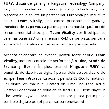
FURY,
divizia de gaming a Kingston Technology Company,
Inc., lider mondial în memorii și soluții tehnologice, are
plăcerea de a anunţa un parteneriat European pe mai mulți
ani cu
Team Vitaliy,
una dintre principalele organizații
mondiale de
eSports
. Ca parte a parteneriatului, jucătorii de
renume mondial ai echipei
Team Vitality
vor fi echipaţi cu
cele mai bune SSD-uri și memorii RAM de pe piață, pentru a
ajuta la îmbunătăţirea antrenamentului şi al perfromanţei.
Această colaborare se extinde pentru toate sediile
Team
Vitality
, inclusiv centrele de performanță
V.Hive, Stade de
France și Berlin
. În plus, brandul
Kingston FURY
va
beneficia de vizibilitate digitală pe canalele de socializare ale
echipei
Team Vitality
, cu accent pe lista CS:GO, formată din
unii dintre cei mai buni jucători din lume, incluzând aici şi
jucătorul desemnat de două ori ca fiind HLTV Best Player in
The World “ZywOo” Mathieu. Fanii vor putea participa la
tombole digitale pe tot parcursul parteneriatului.