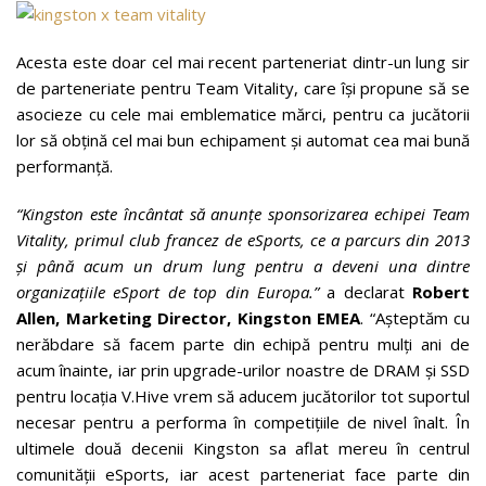
Acesta este doar cel mai recent parteneriat dintr-un lung sir
de parteneriate pentru Team Vitality, care își propune să se
asocieze cu cele mai emblematice mărci, pentru ca jucătorii
lor să obțină cel mai bun echipament și automat cea mai bună
performanță.
“Kingston este încântat să anunţe sponsorizarea echipei Team
Vitality, primul club francez de eSports, ce a parcurs din 2013
şi până acum un drum lung pentru a deveni una dintre
organizațiile eSport de top din Europa.”
a declarat
Robert
Allen, Marketing Director, Kingston EMEA
. “Așteptăm cu
nerăbdare să facem parte din echipă pentru mulți ani de
acum înainte, iar prin upgrade-urilor noastre de DRAM şi SSD
pentru locaţia V.Hive vrem să aducem jucătorilor tot suportul
necesar pentru a performa în competiţiile de nivel înalt. În
ultimele două decenii Kingston sa aflat mereu în centrul
comunităţii eSports, iar acest parteneriat face parte din