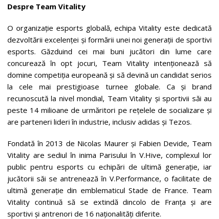
Despre Team Vitality
O organizație esports globală, echipa Vitality este dedicată
dezvoltării excelenței și formării unei noi generații de sportivi
esports. Găzduind cei mai buni jucători din lume care
concurează în opt jocuri, Team Vitality intenționează să
domine competiția europeană și să devină un candidat serios
la cele mai prestigioase turnee globale. Ca şi brand
recunoscută la nivel mondial, Team Vitality și sportivii săi au
peste 14 milioane de urmăritori pe rețelele de socializare și
are parteneri lideri în industrie, inclusiv adidas și Tezos.
Fondată în 2013 de Nicolas Maurer și Fabien Devide, Team
Vitality are sediul în inima Parisului în V.Hive, complexul lor
public pentru esports cu echipări de ultimă generație, iar
jucătorii săi se antrenează în V.Performance, o facilitate de
ultimă generație din emblematicul Stade de France. Team
Vitality continuă să se extindă dincolo de Franța și are
sportivi și antrenori de 16 naționalități diferite.