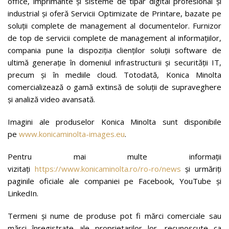
office, imprimante și sisteme de tipar digital profesional și
industrial şi oferă Servicii Optimizate de Printare, bazate pe
soluţii complete de management al documentelor. Furnizor
de top de servicii complete de management al informațiilor,
compania pune la dispoziția clienților soluții software de
ultimă generație în domeniul infrastructurii și securității IT,
precum și în mediile cloud. Totodată, Konica Minolta
comercializează o gamă extinsă de soluții de supraveghere
și analiză video avansată.
Imagini ale produselor Konica Minolta sunt disponibile
pe
www.konicaminolta-images.eu
.
Pentru mai multe informații
vizitați
https://www.konicaminolta.ro/ro-ro/news
și urmăriți
paginile oficiale ale companiei pe Facebook, YouTube și
LinkedIn.
Termeni şi nume de produse pot fi mărci comerciale sau
mărci înregistrate ale proprietarilor lor, recunoscute ca