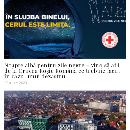
Noapte albă pentru zile negre – vino să afli
de la Crucea Roșie Română ce trebuie făcut
în cazul unui dezastru
22 iunie 2023