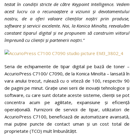
testat în condiții stricte de către Keypoint Intelligence. Vedem
acest lucru ca o recunoaștere a viziunii și devotamentului
nostru, de a oferi valoare clienților noștri prin produse,
software și servicii excelente. Noi, la Konica Minolta, reevaluăm
constant tiparul digital și ne propunem să construim viitorul
împreună cu clienții și partenerii noștri.”
Seria de echipamente de tipar digital pe bază de toner –
AccurioPress C7100/ C7090, de la Konica Minolta – lansată în
vara anului trecut, rulează cu o viteză de 100, respectiv 90
de pagini pe minut. Grație unei serii de inovații tehnologice și
software, cu care sunt dotate aceste sisteme, clienții se pot
concentra acum pe agilitate, expansiune și eficiență
operațională. Furnizorii de servicii de tipar, utilizatori de
AccurioPress C7100, beneficiază de automatizare avansată,
mai puține puncte de contact uman și un cost total de
proprietate (TCO) mult îmbunătățit.