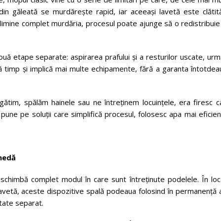
din găleată se murdărește rapid, iar aceeași lavetă este clătită
 elimine complet murdăria, procesul poate ajunge să o redistribui
uă etape separate: aspirarea prafului și a resturilor uscate, ur
ă timp și implică mai multe echipamente, fără a garanta întotdea
ătim, spălăm hainele sau ne întreținem locuințele, era firesc ca
pune pe soluții care simplifică procesul, folosesc apa mai eficien
medă
chimbă complet modul în care sunt întreținute podelele. În loc
lavetă, aceste dispozitive spală podeaua folosind în permanență 
ctate separat.