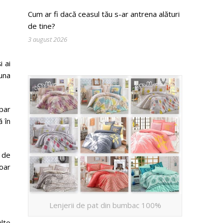
Cum ar fi dacă ceasul tău s-ar antrena alături
de tine?
3 august 2026
i ai
auna
spar
ă în
 de
oar
Lenjerii de pat din bumbac 100%
ulte