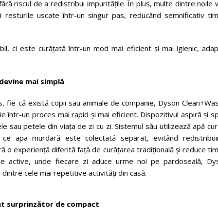
fără riscul de a redistribui impuritățile. În plus, multe dintre noile
 resturile uscate într-un singur pas, reducând semnificativ tim
, ci este curățată într-un mod mai eficient și mai igienic, adap
devine mai simplă
ens, fie că există copii sau animale de companie, Dyson Clean+Wa
într-un proces mai rapid și mai eficient. Dispozitivul aspiră și s
ele sau petele din viața de zi cu zi. Sistemul său utilizează apă cu
p ce apa murdară este colectată separat, evitând redistribui
 o experiență diferită față de curățarea tradițională și reduce ti
liile active, unde fiecare zi aduce urme noi pe pardoseală, Dy
intre cele mai repetitive activități din casă.
at surprinzător de compact