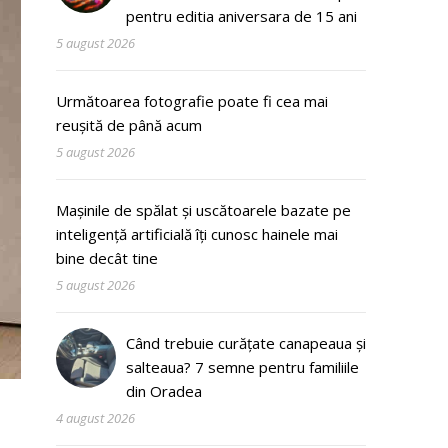
pentru editia aniversara de 15 ani
5 august 2026
Următoarea fotografie poate fi cea mai
reușită de până acum
5 august 2026
Mașinile de spălat și uscătoarele bazate pe
inteligență artificială îți cunosc hainele mai
bine decât tine
5 august 2026
Când trebuie curățate canapeaua și
salteaua? 7 semne pentru familiile
din Oradea
4 august 2026