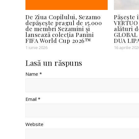
De Ziua Copilului, Sezamo
Pășește 
depășește pragul de 15.000
VERTUO 
de membri Sezamini și
alături
lansează colecția Panini
GLOBAL 
FIFA World Cup 2026™
DUA LIP
1 iunie 2026
16 aprilie 202
Lasă un răspuns
Name *
Email *
Website