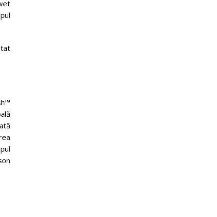
 wet
pul
tat
sh™
pală
rată
rea
mpul
son