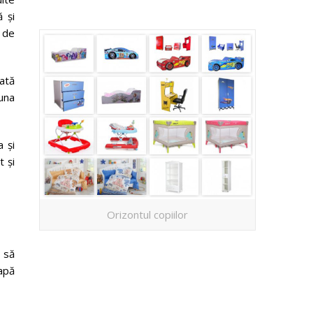
 și
e de
mată
una
 și
t și
Orizontul copiilor
 să
apă