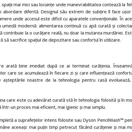
 spații mai mici sau locuințe unde manevrabilitatea contează la fe
abordare diferită. Designul său extrem de subțire îl face ușor
în camere unde accesul este dificil cu aparatele convenționale. În ace
rea umedă modernă: alimentarea continuă cu apă curată și colecta
 contribuie la o curățare reală, nu doar la mutarea murdăriei. Es
ră să sacrifice spațiul de depozitare sau confortul în utilizare.
e arată bine imediat după ce ai terminat
curățenia. Înseamnă
telor care se acumulează în fiecare zi și care influențează confortu
 așteptările noastre de la tehnologia pentru casă evoluează,
una care este cu adevărat curată stă în tehnologia folosită și în m
într-un proces mai eficient, mai igienic și mai simplu.
mpletă a suprafețelor intens folosite sau Dyson PencilWash™ pen
ămâne aceeași: mai puțin timp petrecut făcând curățenie și mai m