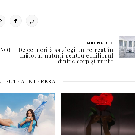
MAI NOU
HONOR
De ce merită să alegi un retreat în
mijlocul naturii pentru echilibrul
dintre corp și minte
I PUTEA INTERESA :