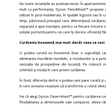
Nu toate locuințele au aceleași nevoi. În apartamente,
mult ca performanța, Dyson PencilWash™ propune o 
utilizat în jurul mobilierului, în spațiile înguste sau 
timp, păstrează principiul care diferențiază curăța
separată a apei murdare, pentru ca fiecare trecere să
soluție potrivită pentru cei care își doresc eficiență fă
Curățenia înseamnă mai mult decât ceea ce vezi
O podea curată nu înseamnă doar o suprafață car
eliminarea murdăriei invizibile, a reziduurilor și a pe
senzația de prospețime din locuință. Pe măsură ce
schimbă și modul în care privim curățenia.
În fond, diferența dintre o podea care pare curată și 
în care aceasta reușește să transforme o rutină zilnică 
Fie că alegi Dyson Clean+Wash™ pentru curățarea co
flexibilitatea și dimensiunile sale compacte, ideea r