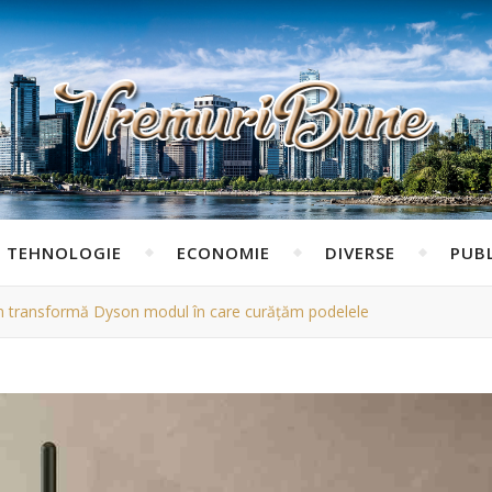
TEHNOLOGIE
ECONOMIE
DIVERSE
PUBL
um transformă Dyson modul în care curățăm podelele