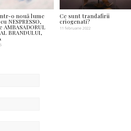
într-o nouă lume
Ce sunt trandafirii
cu NESPRESSO,
criogenati?
 de AMBASADORUL
11 februarie 2022
AL BRANDULUI,
A
6