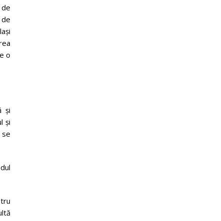
l de
 de
lași
rea
te o
 și
l și
 se
odul
tru
ultă