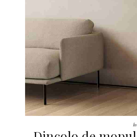
În
Dincolo de mopul