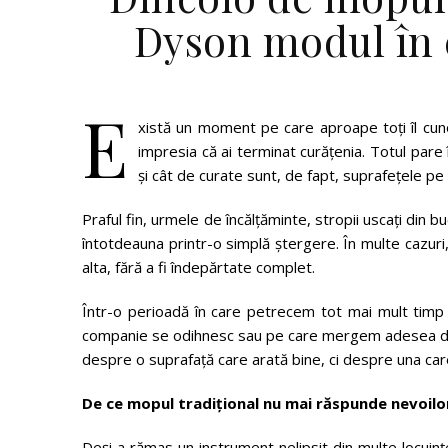
Dyson modul în 
E
xistă un moment pe care aproape toți îl cuno
impresia că ai terminat curățenia. Totul pare
și cât de curate sunt, de fapt, suprafețele pe 
Praful fin, urmele de încălțăminte, stropii uscați din 
întotdeauna printr-o simplă ștergere. În multe cazuri
alta, fără a fi îndepărtate complet.
Într-o perioadă în care petrecem tot mai mult timp 
companie se odihnesc sau pe care mergem adesea des
despre o suprafață care arată bine, ci despre una care
De ce mopul tradițional nu mai răspunde nevoilo
Deși a rămas un instrument nelipsit din multe locuinț