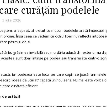
care curățăm podelele
3 iulie 2026
aștem: ai aspirat, ai trecut cu mopul, podelele arată impecabil ș
 în ordine. Însă ceea ce vedem cu ochiul liber nu reflectă întotde
care pășim zi de zi.
bucătărie, grăsimea invizibilă sau murdăria adusă din exterior nu di
, acestea sunt doar întinse pe podea sau transferate dintr-o zon
acasă, iar podeaua este locul pe care copiii se joacă, animalele
culți, ideea de „curat” capătă un nou sens. Nu mai este vorba d
 este curățată eficient.
r de astăzi?
e, mopul clasic vine cu o serie de limitări pe care, de cele mai m