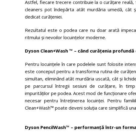
Astfel, fiecare trecere contribuie la o curățare reală, 
cleaners pot îndepărta atât murdăria umedă, cât și
dedicat curățeniei.
Rezultatul este o podea care nu doar arată impecabil
ritmului și nevoilor locuințelor moderne.
Dyson Clean+Wash ™ – când curățenia profundă 
Pentru locuințele în care podelele sunt folosite int
este conceput pentru a transforma rutina de curățenie 
simultan, eliminând atât murdăria uscată, cât și lichid
pe parcursul întregii sesiuni de curățare, în tim
impurităților pe podea. Acest mod de funcționare oferă
necesar pentru întreținerea locuinței. Pentru fami
Clean+Wash™ poate deveni soluția care simplifică una d
Dyson PencilWash™ – performanță într-un form