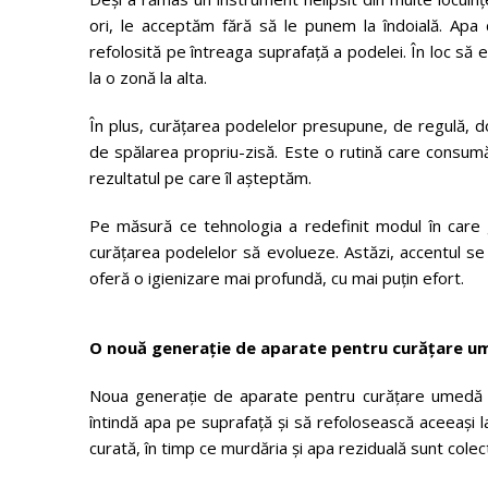
ori, le acceptăm fără să le punem la îndoială. Apa 
refolosită pe întreaga suprafață a podelei. În loc să
la o zonă la alta.
În plus, curățarea podelelor presupune, de regulă, do
de spălarea propriu-zisă. Este o rutină care consum
rezultatul pe care îl așteptăm.
Pe măsură ce tehnologia a redefinit modul în care g
curățarea podelelor să evolueze. Astăzi, accentul se 
oferă o igienizare mai profundă, cu mai puțin efort.
O nouă generație de aparate pentru curățare u
Noua generație de aparate pentru curățare umedă s
întindă apa pe suprafață și să refolosească aceeași 
curată, în timp ce murdăria și apa reziduală sunt cole