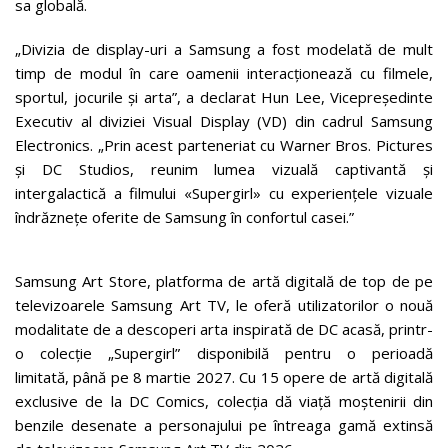
sa globală.
„Divizia de display-uri a Samsung a fost modelată de mult
timp de modul în care oamenii interacționează cu filmele,
sportul, jocurile și arta”, a declarat Hun Lee, Vicepreședinte
Executiv al diviziei Visual Display (VD) din cadrul Samsung
Electronics. „Prin acest parteneriat cu Warner Bros. Pictures
și DC Studios, reunim lumea vizuală captivantă și
intergalactică a filmului «Supergirl» cu experiențele vizuale
îndrăznețe oferite de Samsung în confortul casei.”
Samsung Art Store, platforma de artă digitală de top de pe
televizoarele Samsung Art TV, le oferă utilizatorilor o nouă
modalitate de a descoperi arta inspirată de DC acasă, printr-
o colecție „Supergirl” disponibilă pentru o perioadă
limitată, până pe 8 martie 2027. Cu 15 opere de artă digitală
exclusive de la DC Comics, colecția dă viață moștenirii din
benzile desenate a personajului pe întreaga gamă extinsă