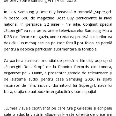
de televizoare Samsung Art TV din 2026.
În SUA, Samsung și Best Buy lansează o tombolă „Supergirl”
în peste 600 de magazine Best Buy participante la nivel
național, în perioada 22 iunie – 19 iulie. Conținut special
„Supergirl” va rula pe ecranele televizoarelor Samsung Micro
RGB din fiecare magazin, unde redarea precisă a culorilor va
dezvălui un mesaj ascuns pe care fanii îl pot folosi ca parolă
pentru a debloca participări suplimentare la tombolă.
Ca parte a turneului mondial de presă al filmului, pop-up-ul
„Supergirl Rest Stop” de la Phonica Records din Londra,
organizat pe 20 iunie, a prezentat gamele de televizoare și
de sisteme audio pentru casă Samsung 2026 în spații
inspirate de film, inclusiv dormitorul lui Supergirl, nava lui
Kara, stația de autobuz intergalactică și barul spațial.
„Lumea vizuală captivantă pe care Craig Gillespie și echipele
sale o aduc la viață în «Supergirl» este diferită de orice am