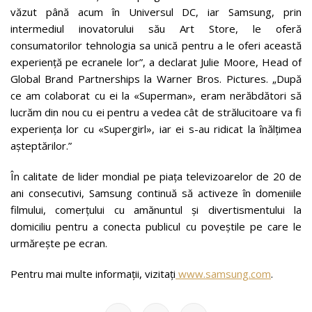
văzut până acum în Universul DC, iar Samsung, prin
intermediul inovatorului său Art Store, le oferă
consumatorilor tehnologia sa unică pentru a le oferi această
experiență pe ecranele lor”, a declarat Julie Moore, Head of
Global Brand Partnerships la Warner Bros. Pictures. „După
ce am colaborat cu ei la «Superman», eram nerăbdători să
lucrăm din nou cu ei pentru a vedea cât de strălucitoare va fi
experiența lor cu «Supergirl», iar ei s-au ridicat la înălțimea
așteptărilor.”
În calitate de lider mondial pe piața televizoarelor de 20 de
ani consecutivi, Samsung continuă să activeze în domeniile
filmului, comerțului cu amănuntul și divertismentului la
domiciliu pentru a conecta publicul cu poveștile pe care le
urmărește pe ecran.
Pentru mai multe informații, vizitați
www.samsung.com
.