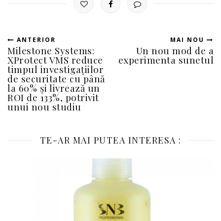
ANTERIOR
MAI NOU
Milestone Systems:
Un nou mod de a
XProtect VMS reduce
experimenta sunetul
timpul investigațiilor
de securitate cu până
la 60% și livrează un
ROI de 133%, potrivit
unui nou studiu
TE-AR MAI PUTEA INTERESA :