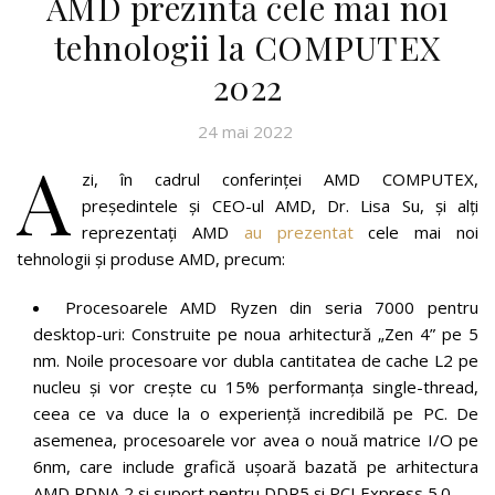
AMD prezintă cele mai noi
tehnologii la COMPUTEX
2022
24 mai 2022
A
zi, în cadrul conferinței AMD COMPUTEX,
președintele și CEO-ul AMD, Dr. Lisa Su, și alți
reprezentați AMD
au prezentat
cele mai noi
tehnologii și produse AMD, precum:
Procesoarele AMD Ryzen din seria 7000 pentru
desktop-uri: Construite pe noua arhitectură „Zen 4” pe 5
nm. Noile procesoare vor dubla cantitatea de cache L2 pe
nucleu și vor crește cu 15% performanța single-thread,
ceea ce va duce la o experiență incredibilă pe PC. De
asemenea, procesoarele vor avea o nouă matrice I/O pe
6nm, care include grafică ușoară bazată pe arhitectura
AMD RDNA 2 și suport pentru DDR5 și PCI Express 5.0.