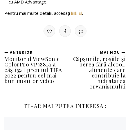
cu AMD Advantage.
Pentru mai multe detalii, accesați
link-ul
.
ANTERIOR
MAI NOU
Monitorul ViewSonic
Căpșunile, roșiile și
ColorPro VP3881a a
berea fără alcool,
câștigat premiul TIPA
alimente care
2022 pentru cel mai
contribuie la
bun monitor video
hidratarea
organismului
TE-AR MAI PUTEA INTERESA :