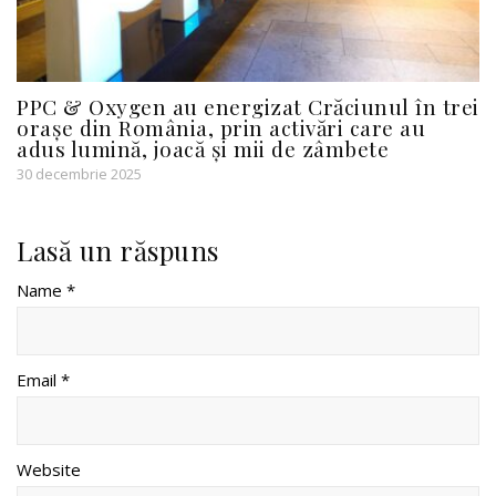
PPC & Oxygen au energizat Crăciunul în trei
orașe din România, prin activări care au
adus lumină, joacă și mii de zâmbete
30 decembrie 2025
Lasă un răspuns
Name *
Email *
Website