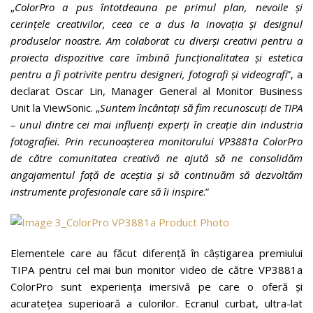
„
ColorPro a pus întotdeauna pe primul plan, nevoile și
cerințele creativilor, ceea ce a dus la inovația și designul
produselor noastre. Am colaborat cu diverși creativi pentru a
proiecta dispozitive care îmbină funcționalitatea și estetica
pentru a fi potrivite pentru designeri, fotografi și videografi
”, a
declarat Oscar Lin, Manager General al Monitor Business
Unit la ViewSonic. „
Suntem încântați să fim recunoscuți de TIPA
– unul dintre cei mai influenți experți în creație din industria
fotografiei. Prin recunoașterea monitorului VP3881a ColorPro
de către comunitatea creativă ne ajută să ne consolidăm
angajamentul față de aceștia și să continuăm să dezvoltăm
instrumente profesionale care să îi inspire
.”
Elementele care au făcut diferență în câștigarea premiului
TIPA pentru cel mai bun monitor video de către VP3881a
ColorPro sunt experiența imersivă pe care o oferă și
acuratețea superioară a culorilor. Ecranul curbat, ultra-lat