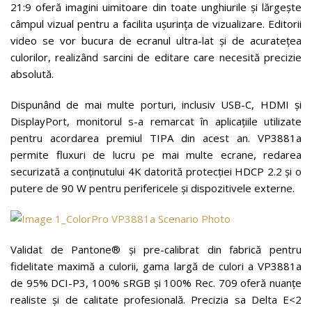
21:9 oferă imagini uimitoare din toate unghiurile și lărgește
câmpul vizual pentru a facilita ușurința de vizualizare. Editorii
video se vor bucura de ecranul ultra-lat și de acuratețea
culorilor, realizând sarcini de editare care necesită precizie
absolută.
Dispunând de mai multe porturi, inclusiv USB-C, HDMI și
DisplayPort, monitorul s-a remarcat în aplicațiile utilizate
pentru acordarea premiul TIPA din acest an. VP3881a
permite fluxuri de lucru pe mai multe ecrane, redarea
securizată a conținutului 4K datorită protecției HDCP 2.2 și o
putere de 90 W pentru perifericele și dispozitivele externe.
Validat de Pantone® și pre-calibrat din fabrică pentru
fidelitate maximă a culorii, gama largă de culori a VP3881a
de 95% DCI-P3, 100% sRGB și 100% Rec. 709 oferă nuanțe
realiste și de calitate profesională. Precizia sa Delta E<2