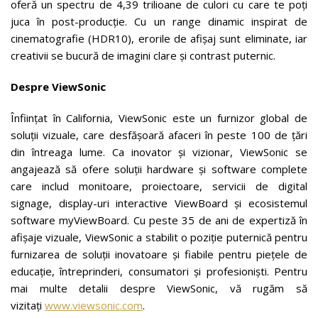
oferă un spectru de 4,39 trilioane de culori cu care te poți
juca în post-producție. Cu un range dinamic inspirat de
cinematografie (HDR10), erorile de afișaj sunt eliminate, iar
creativii se bucură de imagini clare și contrast puternic.
Despre ViewSonic
Înființat în California, ViewSonic este un furnizor global de
soluții vizuale, care desfășoară afaceri în peste 100 de țări
din întreaga lume. Ca inovator și vizionar, ViewSonic se
angajează să ofere soluții hardware și software complete
care includ monitoare, proiectoare, servicii de digital
signage, display-uri interactive ViewBoard și ecosistemul
software myViewBoard. Cu peste 35 de ani de expertiză în
afișaje vizuale, ViewSonic a stabilit o poziție puternică pentru
furnizarea de soluții inovatoare și fiabile pentru piețele de
educație, întreprinderi, consumatori și profesioniști. Pentru
mai multe detalii despre ViewSonic, vă rugăm să
vizitați
www.viewsonic.com
.