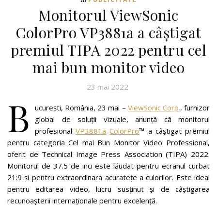
Monitorul ViewSonic
ColorPro VP3881a a câștigat
premiul TIPA 2022 pentru cel
mai bun monitor video
23 mai 2022
B
ucurești, România, 23 mai –
ViewSonic Corp.
, furnizor
global de soluții vizuale, anunță că monitorul
profesional
VP3881a
ColorPro
™ a câștigat premiul
pentru categoria Cel mai Bun Monitor Video Professional,
oferit de Technical Image Press Association (TIPA) 2022.
Monitorul de 37.5 de inci este lăudat pentru ecranul curbat
21:9 și pentru extraordinara acuratețe a culorilor. Este ideal
pentru editarea video, lucru susținut și de câștigarea
recunoașterii internaționale pentru excelență.