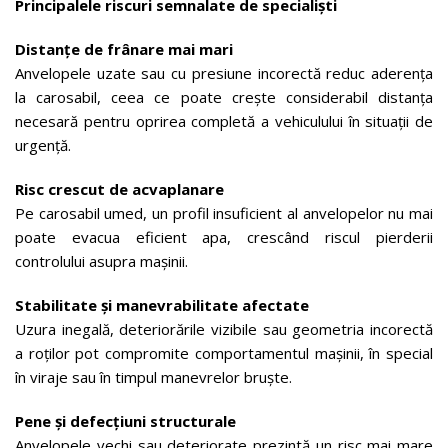
Principalele riscuri semnalate de specialiști
Distanțe de frânare mai mari
Anvelopele uzate sau cu presiune incorectă reduc aderența
la carosabil, ceea ce poate crește considerabil distanța
necesară pentru oprirea completă a vehiculului în situații de
urgență.
Risc crescut de acvaplanare
Pe carosabil umed, un profil insuficient al anvelopelor nu mai
poate evacua eficient apa, crescând riscul pierderii
controlului asupra mașinii.
Stabilitate și manevrabilitate afectate
Uzura inegală, deteriorările vizibile sau geometria incorectă
a roților pot compromite comportamentul mașinii, în special
în viraje sau în timpul manevrelor bruște.
Pene și defecțiuni structurale
Anvelopele vechi sau deteriorate prezintă un risc mai mare