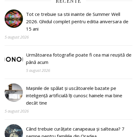
RECENTE
Tot ce trebuie sa stii inainte de Summer Well
2026. Ghidul complet pentru editia aniversara de
15 ani
5 august 2026
Următoarea fotografie poate fi cea mai reușită de
până acum
5 august 2026
Mașinile de spălat și uscătoarele bazate pe
inteligență artificială îți cunosc hainele mai bine
decât tine
5 august 2026
Când trebuie curățate canapeaua și salteaua? 7
semne pentru familiile din Oradea