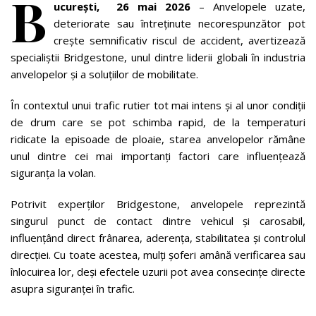
B
ucurești, 26 mai 2026
– Anvelopele uzate,
deteriorate sau întreținute necorespunzător pot
crește semnificativ riscul de accident, avertizează
specialiștii Bridgestone, unul dintre liderii globali în industria
anvelopelor și a soluțiilor de mobilitate.
În contextul unui trafic rutier tot mai intens și al unor condiții
de drum care se pot schimba rapid, de la temperaturi
ridicate la episoade de ploaie, starea anvelopelor rămâne
unul dintre cei mai importanți factori care influențează
siguranța la volan.
Potrivit experților Bridgestone, anvelopele reprezintă
singurul punct de contact dintre vehicul și carosabil,
influențând direct frânarea, aderența, stabilitatea și controlul
direcției. Cu toate acestea, mulți șoferi amână verificarea sau
înlocuirea lor, deși efectele uzurii pot avea consecințe directe
asupra siguranței în trafic.