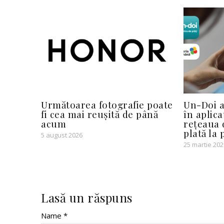
Următoarea fotografie poate
Un-Doi a
fi cea mai reușită de până
în aplica
acum
rețeaua 
plată la 
5 august 2026
25 martie 202
Lasă un răspuns
Name *