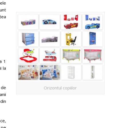
mele
unt
atea
la 1
i la
d de
Orizontul copiilor
anii
din
ce,
e pe