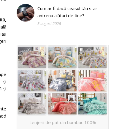
Cum ar fi dacă ceasul tău s-ar
antrena alături de tine?
ită,
3 august 2026
ială
eiau
geri
tape
 și
 și
nte
 mod
Lenjerii de pat din bumbac 100%