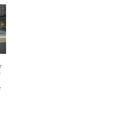
r
,
e