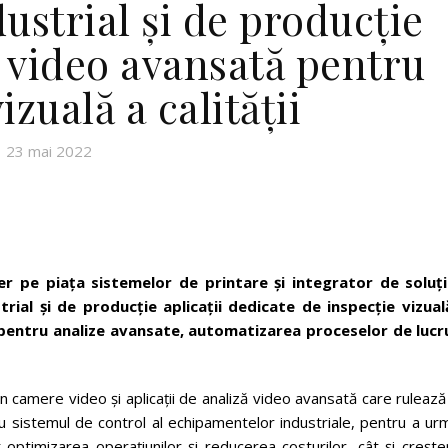
ustrial și de producție
ă video avansată pentru
izuală a calității
23 mai 2022
r pe piaţa sistemelor de printare şi integrator de soluţii
trial și de producție aplicații dedicate de inspecție vizual
pentru analize avansate, automatizarea proceselor de lucru
 camere video și aplicații de analiză video avansată care ruleaz
 sistemul de control al echipamentelor industriale, pentru a urm
ptimizarea operațiunilor și reducerea costurilor, cât și crește