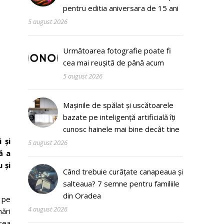
pentru editia aniversara de 15 ani
5 august 2026
Următoarea fotografie poate fi
cea mai reușită de până acum
5 august 2026
Mașinile de spălat și uscătoarele
bazate pe inteligență artificială îți
cunosc hainele mai bine decât tine
 şi
5 august 2026
ă a
 și
Când trebuie curățate canapeaua și
salteaua? 7 semne pentru familiile
din Oradea
ă pe
4 august 2026
ări
rea