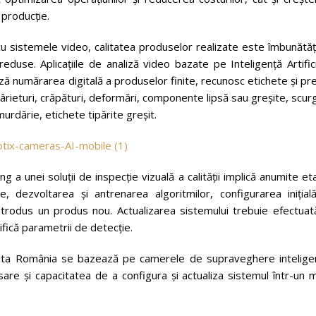
e producție.
 cu sistemele video, calitatea produselor realizate este îmbunătăț
duse. Aplicațiile de analiză video bazate pe Inteligență Artific
 numărarea digitală a produselor finite, recunosc etichete și pr
ârieturi, crăpături, deformări, componente lipsă sau greșite, scur
urdărie, etichete tipărite greșit.
g a unei soluții de inspecție vizuală a calității implică anumite e
, dezvoltarea și antrenarea algoritmilor, configurarea inițială
ntrodus un produs nou. Actualizarea sistemului trebuie efectuată
fică parametrii de detecție.
Minolta România se bazează pe camerele de supraveghere intelige
sare și capacitatea de a configura și actualiza sistemul într-un