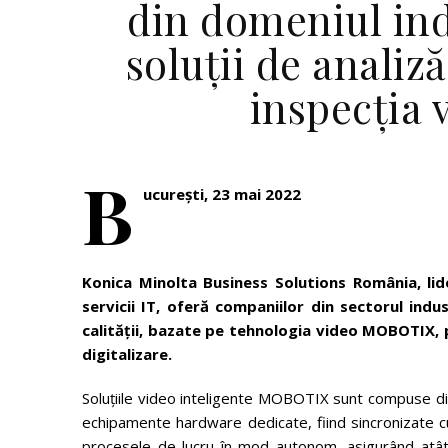
din domeniul ind
soluții de analiz
inspecția v
B
ucurești, 23 mai 2022
Konica Minolta Business Solutions România, lide
servicii IT, oferă companiilor din sectorul indus
calității, bazate pe tehnologia video MOBOTIX, 
digitalizare.
Soluțiile video inteligente MOBOTIX sunt compuse din
echipamente hardware dedicate, fiind sincronizate cu
procesele de lucru în mod autonom, asigurând atât o