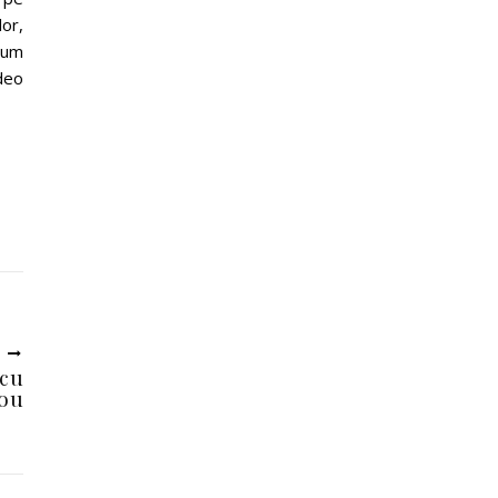
or,
ecum
ideo
U
 cu
dou