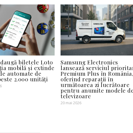
daugă biletele Loto
Samsung Electronics
ția mobilă și extinde
lansează serviciul priorita
de automate de
Premium Plus în România
peste 2.000 unități
oferind reparații în
următoarea zi lucrătoare
6
pentru anumite modele d
televizoare
20 mai 2026