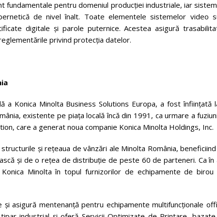
unt fundamentale pentru domeniul producției industriale, iar siste
rnetică de nivel înalt. Toate elementele sistemelor video s
ificate digitale și parole puternice. Acestea asigură trasabilit
 reglementările privind protecția datelor.
nia
ială a Konica Minolta Business Solutions Europa, a fost înfiinţată 
nia, existente pe piaţa locală încă din 1991, ca urmare a fuziuni
ration, care a generat noua companie Konica Minolta Holdings, Inc.
tructurile şi reţeaua de vânzări ale Minolta România, beneficiin
că şi de o reţea de distribuţie de peste 60 de parteneri. Ca în 
ă Konica Minolta în topul furnizorilor de echipamente de birou 
e și asigură mentenanță pentru echipamente multifuncţionale offi
tipar industrial şi oferă Servicii Optimizate de Printare, bazat