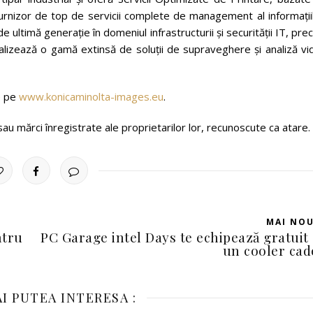
rnizor de top de servicii complete de management al informațiil
de ultimă generație în domeniul infrastructurii și securității IT, pr
ializează o gamă extinsă de soluții de supraveghere și analiză v
e pe
www.konicaminolta-images.eu
.
u mărci înregistrate ale proprietarilor lor, recunoscute ca atare.
MAI NO
ntru
PC Garage intel Days te echipează gratuit
!
un cooler ca
I PUTEA INTERESA :