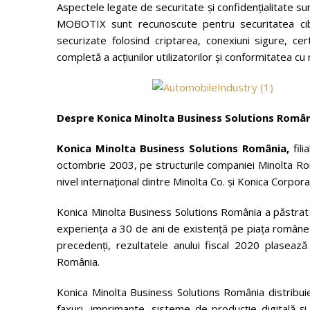
Aspectele legate de securitate și confidențialitate s
MOBOTIX sunt recunoscute pentru securitatea cibe
securizate folosind criptarea, conexiuni sigure, cert
completă a acțiunilor utilizatorilor și conformitatea cu
Despre Konica Minolta Business Solutions Româ
Konica Minolta Business Solutions România,
fil
octombrie 2003, pe structurile companiei Minolta Româ
nivel internaţional dintre Minolta Co. şi Konica Corpo
Konica Minolta Business Solutions România a păstrat s
experienţa a 30 de ani de existenţă pe piaţa româneas
precedenţi, rezultatele anului fiscal 2020 plaseaz
România.
Konica Minolta Business Solutions România distribui
faxuri, imprimante, sisteme de producție digitală și 