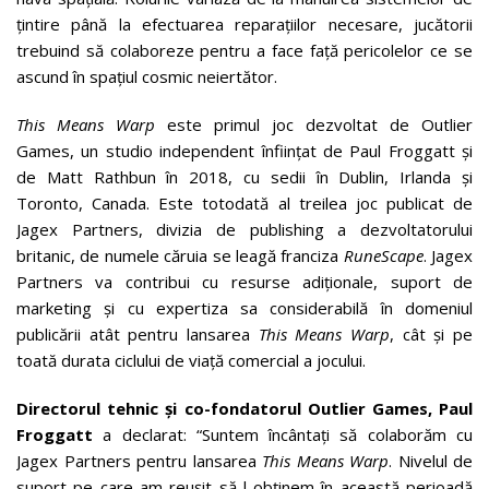
țintire până la efectuarea reparațiilor necesare, jucătorii
trebuind să colaboreze pentru a face față pericolelor ce se
ascund în spațiul cosmic neiertător.
This Means Warp
este primul joc dezvoltat de Outlier
Games, un studio independent înființat de Paul Froggatt și
de Matt Rathbun în 2018, cu sedii în Dublin, Irlanda și
Toronto, Canada. Este totodată al treilea joc publicat de
Jagex Partners, divizia de publishing a dezvoltatorului
britanic, de numele căruia se leagă franciza
RuneScape
. Jagex
Partners va contribui cu resurse adiționale, suport de
marketing și cu expertiza sa considerabilă în domeniul
publicării atât pentru lansarea
This Means Warp
, cât și pe
toată durata ciclului de viață comercial a jocului.
Directorul tehnic și co-fondatorul Outlier Games, Paul
Froggatt
a declarat: “Suntem încântați să colaborăm cu
Jagex Partners pentru lansarea
This Means Warp
. Nivelul de
suport pe care am reușit să-l obținem în această perioadă