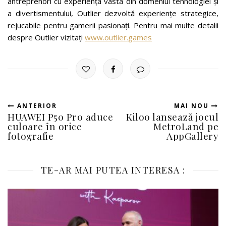
antreprenori cu experiență vastă din domeniul tehnologiei și
a divertismentului, Outlier dezvoltă experiențe strategice,
rejucabile pentru gamerii pasionați. Pentru mai multe detalii
despre Outlier vizitați
www.outlier.games
ANTERIOR
MAI NOU
HUAWEI P50 Pro aduce
Kiloo lansează jocul
culoare în orice
MetroLand pe
fotografie
AppGallery
TE-AR MAI PUTEA INTERESA :