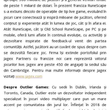
de peste 1 miliard de dolari. În prezent franciza RuneScape
s-a extiuns dincolo de operațiile de tip live game, evoluând în
jocuri care conectează și inspiră milioane de jucători, oferind
conținut și experiențe atât în lumea de joc, cât și în afara ei.
Atât RuneScape, cât și Old School RuneScape, pe PC și pe
mobile, oferă lumi aflate în continuă evoluție, cu activități și
dezvoltare inspirate de feedback-ul venit din partea
comunității. Astfel, jucătorii au un cuvânt de spus despre cum
se dezvoltă fiecare joc. Firma își extinde portofoliul prin
Jagex Partners cu francize noi care reprezintă viitorul
jocurilor live. Jagex are peste 450 de angajați la sediul său
din Cambridge. Pentru mai multe informații despre Jagex
vizitați
www.jagex.com
Despre Outlier Games:
Cu sedii în Dublin, Irlanda și
Toronto, Canada, Outlier este un dezvoltator independent
specializat în jocuri video multiplayer care pun un mare
accent pe comunitatea din jurul lor. Înființat în 2018 de