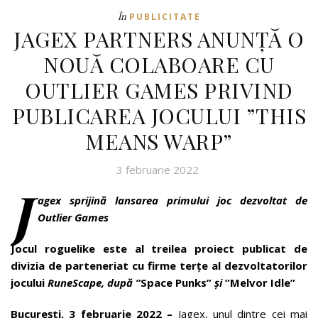
În
PUBLICITATE
JAGEX PARTNERS ANUNȚĂ O
NOUĂ COLABOARE CU
OUTLIER GAMES PRIVIND
PUBLICAREA JOCULUI ”THIS
MEANS WARP”
3 februarie 2022
J
agex sprijină lansarea primului joc dezvoltat de
Outlier Games
Jocul roguelike este al treilea proiect publicat de
divizia de parteneriat cu firme terțe al dezvoltatorilor
jocului
RuneScape, după ”
Space Punks”
și
”
Melvor Idle”
București, 3 februarie 2022
–
Jagex, unul dintre cei mai