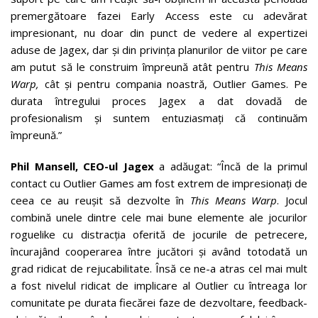
premergătoare fazei Early Access este cu adevărat
impresionant, nu doar din punct de vedere al expertizei
aduse de Jagex, dar și din privința planurilor de viitor pe care
am putut să le construim împreună atât pentru
This Means
Warp,
cât și pentru compania noastră,
Outlier Games. Pe
durata întregului proces Jagex a dat dovadă de
profesionalism și suntem entuziasmați că continuăm
împreună.”
Phil Mansell, CEO-ul Jagex
a adăugat: “Încă de la primul
contact cu Outlier Games am fost extrem de impresionați de
ceea ce au reușit să dezvolte în
This Means Warp
. Jocul
combină unele dintre cele mai bune elemente ale jocurilor
roguelike cu distracția oferită de jocurile de petrecere,
încurajând cooperarea între jucători și având totodată un
grad ridicat de rejucabilitate. Însă ce ne-a atras cel mai mult
a fost nivelul ridicat de implicare al Outlier cu întreaga lor
comunitate pe durata fiecărei faze de dezvoltare, feedback-