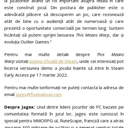
ul jucătorilor având un rol important asupra felului în care
este construit jocul. Din postura de publisher este o
adevărată plăcere să descoperim un joc, care rezonează
atât de bine cu o audiență atât de numeroasă și care
prezintă o oportunitate comercială pe termen lung. Suntem
încântați să putem sprijini lansarea
This Means Warp
, dar și
evoluția Outlier Games.”
Pentru mai multe detalii despre
This Means
Warp
vizitați
pagina oficială de Steam
, unde cei interesați pot
încerca versiunea demo a jocului înainte să intre în Steam
Early Access pe 17 martie 2022.
Pentru mai multe ionformații ne puteți contacta la adresa de
email
jagex@fiveinaboat.com
Despre Jagex:
Unul dintre liderii jocurilor de PC bazate pe
comunitatea formată în jurul lor, Jagex este cunoscut în
special pentru MMORPG-ul, RuneScape, franciză care a atras
aproape 300 milioane de jucători și a generat venituri totale