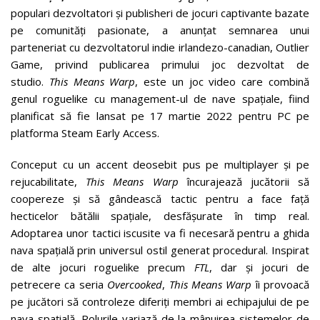
populari dezvoltatori și publisheri de jocuri captivante bazate
pe comunități pasionate, a anunțat semnarea unui
parteneriat cu dezvoltatorul indie irlandezo-canadian, Outlier
Game, privind publicarea primului joc dezvoltat de
studio.
This Means Warp
, este un joc video care combină
genul roguelike cu management-ul de nave spațiale, fiind
planificat să fie lansat pe 17 martie 2022 pentru PC pe
platforma Steam Early Access.
Conceput cu un accent deosebit pus pe multiplayer și pe
rejucabilitate,
This Means Warp
încurajează jucătorii să
coopereze și să gândească tactic pentru a face față
hecticelor bătălii spațiale, desfășurate în timp real.
Adoptarea unor tactici iscusite va fi necesară pentru a ghida
nava spațială prin universul ostil generat procedural. Inspirat
de alte jocuri roguelike precum
FTL
, dar și jocuri de
petrecere ca seria
Overcooked
,
This Means Warp
îi provoacă
pe jucători să controleze diferiți membri ai echipajului de pe
nava spațială. Rolurile variază de la mânuirea sistemelor de