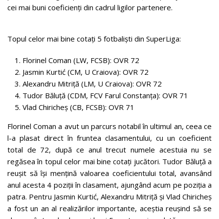
cei mai buni coeficienți din cadrul ligilor partenere.
Topul celor mai bine cotați 5 fotbaliști din SuperLiga:
Florinel Coman (LW, FCSB): OVR 72
Jasmin Kurtić (CM, U Craiova): OVR 72
Alexandru Mitriță (LM, U Craiova): OVR 72
Tudor Băluță (CDM, FCV Farul Constanța): OVR 71
Vlad Chiricheș (CB, FCSB): OVR 71
Florinel Coman a avut un parcurs notabil în ultimul an, ceea ce
l-a plasat direct în fruntea clasamentului, cu un coeficient
total de 72, după ce anul trecut numele acestuia nu se
regăsea în topul celor mai bine cotați jucători. Tudor Băluță a
reușit să își mențină valoarea coeficientului total, avansând
anul acesta 4 poziții în clasament, ajungând acum pe poziția a
patra. Pentru Jasmin Kurtić, Alexandru Mitriță și Vlad Chiricheș
a fost un an al realizărilor importante, aceștia reușind să se