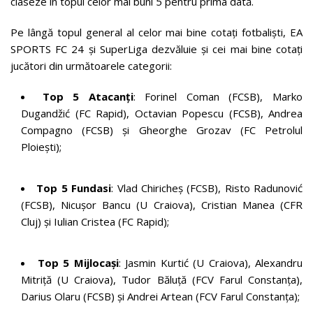
claseze în topul celor mai buni 5 pentru prima dată.
Pe lângă topul general al celor mai bine cotați fotbaliști, EA
SPORTS FC 24 și SuperLiga dezvăluie și cei mai bine cotați
jucători din următoarele categorii:
Top 5 Atacanți
: Forinel Coman (FCSB), Marko
Dugandžić (FC Rapid), Octavian Popescu (FCSB), Andrea
Compagno (FCSB) și Gheorghe Grozav (FC Petrolul
Ploiești);
Top 5 Fundasi
: Vlad Chiricheș (FCSB), Risto Radunović
(FCSB), Nicușor Bancu (U Craiova), Cristian Manea (CFR
Cluj) și Iulian Cristea (FC Rapid);
Top 5 Mijlocași
: Jasmin Kurtić (U Craiova), Alexandru
Mitriță (U Craiova), Tudor Băluță (FCV Farul Constanța),
Darius Olaru (FCSB) și Andrei Artean (FCV Farul Constanța);