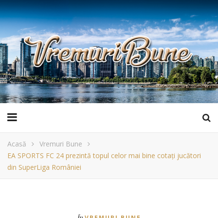
Acasă
Vremuri Bune
EA SPORTS FC 24 prezintă topul celor mai bine cotați jucători
din SuperLiga României
În
VREMURI BUNE