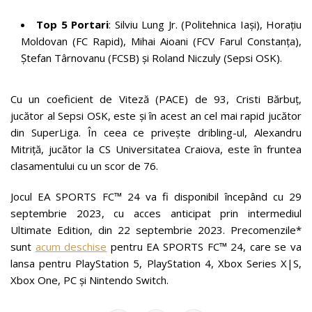
Top 5 Portari
: Silviu Lung Jr. (Politehnica Iași), Horațiu
Moldovan (FC Rapid), Mihai Aioani (FCV Farul Constanța),
Ștefan Târnovanu (FCSB) și Roland Niczuly (Sepsi OSK).
Cu un coeficient de Viteză (PACE) de 93, Cristi Bărbuț,
jucător al Sepsi OSK, este și în acest an cel mai rapid jucător
din SuperLiga. În ceea ce privește dribling-ul, Alexandru
Mitriță, jucător la CS Universitatea Craiova, este în fruntea
clasamentului cu un scor de 76.
Jocul EA SPORTS FC™ 24 va fi disponibil începând cu 29
septembrie 2023, cu acces anticipat prin intermediul
Ultimate Edition, din 22 septembrie 2023. Precomenzile*
sunt
acum deschise
pentru EA SPORTS FC™ 24, care se va
lansa pentru PlayStation 5, PlayStation 4, Xbox Series X|S,
Xbox One, PC și Nintendo Switch.