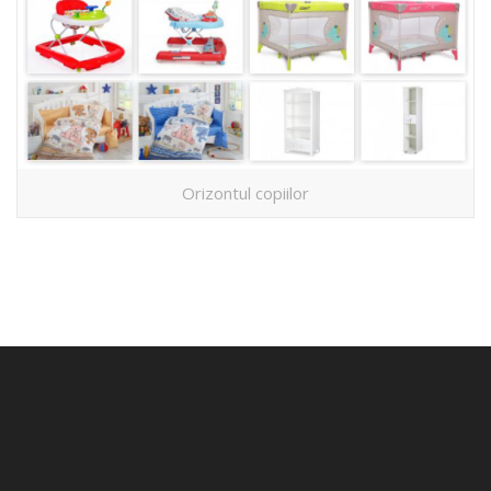
Orizontul copiilor