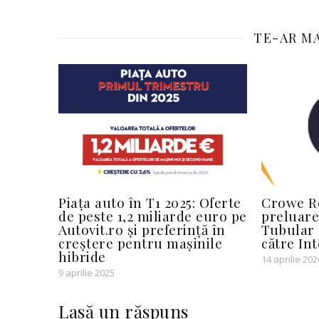
TE-AR MA
Piața auto în T1 2025: Oferte
Crowe Ro
de peste 1,2 miliarde euro pe
preluare
Autovit.ro și preferință în
Tubular
creștere pentru mașinile
către In
hibride
14 aprilie 202
9 aprilie 2025
Lasă un răspuns