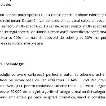
ctuale.
 un senzor multi-spectru cu 10 canale pentru a obține informații
hiului uman. Datorită invenției acestui nou canal color, un seco
 pe senzorul multi-spectru cu 10 canale. Acest senzor multi-spectru
e întregul spectru de lumină. Crește astfel semnificativ perform
ntifica cu 50% mai mult din spectrul de culori și cu 20% mai puț
ea rezoluțiilor mai precise.
tru psihologic
oluția software calibrează perfect și automat culoarea, astfel
 fidel pe ecran ceea ce văd utilizatorii. HUAWEI P50 Pro ofer
nale AWB și CC pentru captivarea culorilor reale – puternicul algo
ste 40.000 de imagini, algoritmul culege o mai bună înțeleger
luminii ambientale pe baza adaptării cromatice, luând în conside