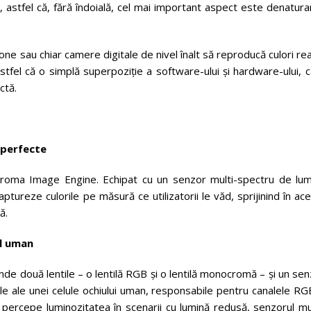
ui, astfel că, fără îndoială, cel mai important aspect este denatur
one sau chiar camere digitale de nivel înalt să reproducă culori re
stfel că o simplă superpoziție a software-ului și hardware-ului, 
ctă.
 perfecte
roma Image Engine. Echipat cu un senzor multi-spectru de lum
ureze culorile pe măsură ce utilizatorii le văd, sprijinind în ace
ă.
ul uman
 două lentile – o lentilă RGB și o lentilă monocromă – și un sen
ele ale unei celule ochiului uman, responsabile pentru canalele RG
 percepe luminozitatea în scenarii cu lumină redusă, senzorul mu