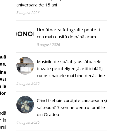
aniversara de 15 ani
5 august 2026
Următoarea fotografie poate fi
cea mai reușită de până acum
5 august 2026
nuă
Mașinile de spălat și uscătoarele
ne,
bazate pe inteligență artificială îți
ine
cunosc hainele mai bine decât tine
WEI
5 august 2026
 la
lor
Când trebuie curățate canapeaua și
salteaua? 7 semne pentru familiile
indă
din Oradea
 în
4 august 2026
rul