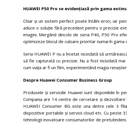
HUAWEI P50 Pro se evidențiază prin gama extinsă
Chiar și un sistem perfect poate întâlni erori, iar pen
aduce o soluție fără precedent pentru o precizie extr
imagini. Mergând dincolo de seria P40, P50 Pro efec
optimizeze blocul de culoare prioritar numai în gama 
Seria HUAWEI P nu a încetat niciodată să urmărească 
să fie capturată cu precizie. Nu a fost niciodată mai 
cum viața ar fi un film, experimentând magia renașterii 
Despre Huawei Consumer Business Group
Produsele și serviciile Huawei sunt disponibile în pe
Compania are 14 centre de cercetare și dezvoltare în
HUAWEI Consumer BG este una dintre cele 3 filiale
dispozitive portabile și servicii cloud etc. Cu peste
tehnologii inovatoare consumatorilor de pretutindeni.