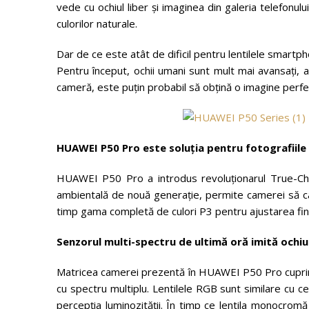
vede cu ochiul liber și imaginea din galeria telefonul
culorilor naturale.
Dar de ce este atât de dificil pentru lentilele smartph
Pentru început, ochii umani sunt mult mai avansați, a
cameră, este puțin probabil să obțină o imagine perfe
HUAWEI P50 Pro este soluția pentru fotografiile
HUAWEI P50 Pro a introdus revoluționarul True-Ch
ambientală de nouă generație, permite camerei să capt
timp gama completă de culori P3 pentru ajustarea fin
Senzorul multi-spectru de ultimă oră imită ochi
Matricea camerei prezentă în HUAWEI P50 Pro cuprinde
cu spectru multiplu. Lentilele RGB sunt similare cu c
percepția luminozității. În timp ce lentila monocromă