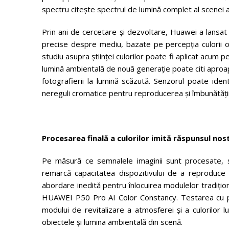
spectru citește spectrul de lumină complet al scenei a
Prin ani de cercetare și dezvoltare, Huawei a lansat
precise despre mediu, bazate pe percepția culorii oc
studiu asupra științei culorilor poate fi aplicat acum
lumină ambientală de nouă generație poate citi aproap
fotografierii la lumină scăzută. Senzorul poate ide
nereguli cromatice pentru reproducerea și îmbunătățir
Procesarea finală a culorilor imită răspunsul nos
Pe măsură ce semnalele imaginii sunt procesate, s
remarcă capacitatea dispozitivului de a reproduce
abordare inedită pentru înlocuirea modulelor tradițio
HUAWEI P50 Pro AI Color Constancy. Testarea cu pe
modului de revitalizare a atmosferei și a culorilor 
obiectele și lumina ambientală din scenă.