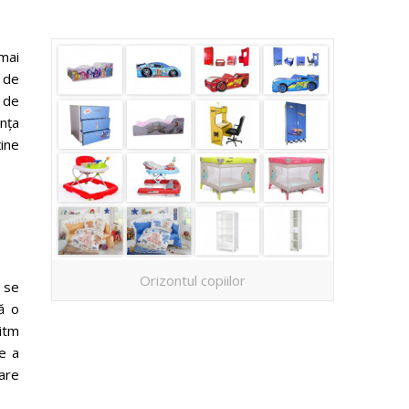
 mai
l de
l de
anța
ine
Orizontul copiilor
 se
ă o
ritm
e a
rare