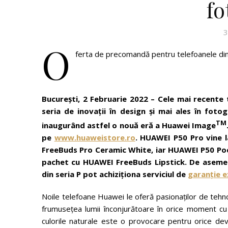
fo
3
O
ferta de precomandă pentru telefoanele din
București, 2 Februarie 2022 – Cele mai recente
seria de inovații în design și mai ales în fot
TM
inaugurând astfel o nouă eră a Huawei Image
pe
www.huaweistore.ro
. HUAWEI P50 Pro vine l
FreeBuds Pro Ceramic White, iar HUAWEI P50 Pocke
pachet cu HUAWEI FreeBuds Lipstick. De asemene
din seria P pot achiziționa serviciul de
garanție e
Noile telefoane Huawei le oferă pasionaților de tehno
frumusețea lumii înconjurătoare în orice moment cu u
culorile naturale este o provocare pentru orice devi