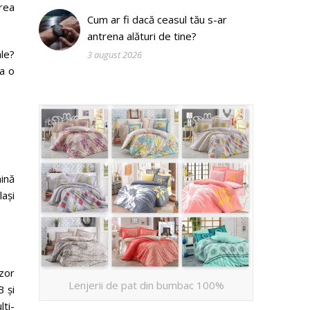
area
Cum ar fi dacă ceasul tău s-ar
antrena alături de tine?
ale?
3 august 2026
ca o
ină
lași
zor
Lenjerii de pat din bumbac 100%
B și
lti-