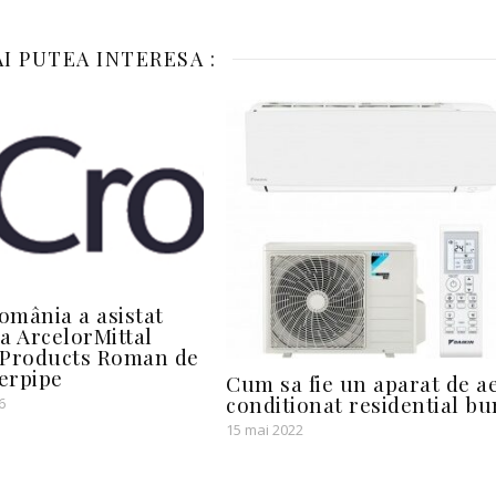
I PUTEA INTERESA :
mânia a asistat
a ArcelorMittal
 Products Roman de
terpipe
Cum sa fie un aparat de a
conditionat residential bu
6
15 mai 2022