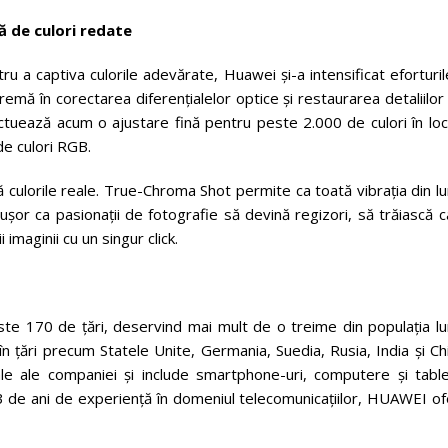
 de culori redate
tru a captiva culorile adevărate, Huawei și-a intensificat eforturil
emă în corectarea diferențialelor optice și restaurarea detaliilor
tuează acum o ajustare fină pentru peste 2.000 de culori în loc
de culori RGB.
culorile reale. True-Chroma Shot permite ca toată vibrația din l
ușor ca pasionații de fotografie să devină regizori, să trăiască c
imaginii cu un singur click.
ste 170 de țări, deservind mai mult de o treime din populația lu
 țări precum Statele Unite, Germania, Suedia, Rusia, India și Ch
 ale companiei și include smartphone-uri, computere și table
 33 de ani de experiență în domeniul telecomunicațiilor, HUAWEI o