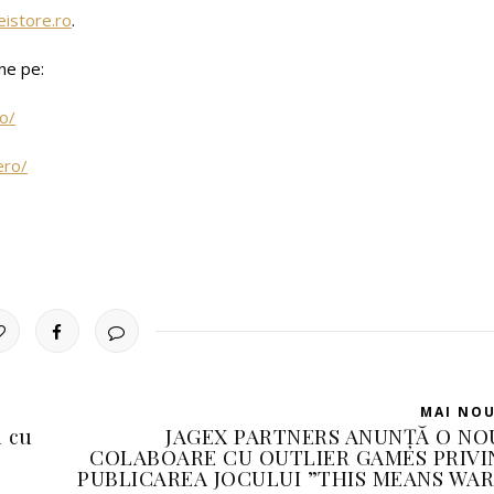
istore.ro
.
ne pe:
o/
ero/
MAI NO
i cu
JAGEX PARTNERS ANUNȚĂ O NO
COLABOARE CU OUTLIER GAMES PRIVI
PUBLICAREA JOCULUI ”THIS MEANS WAR