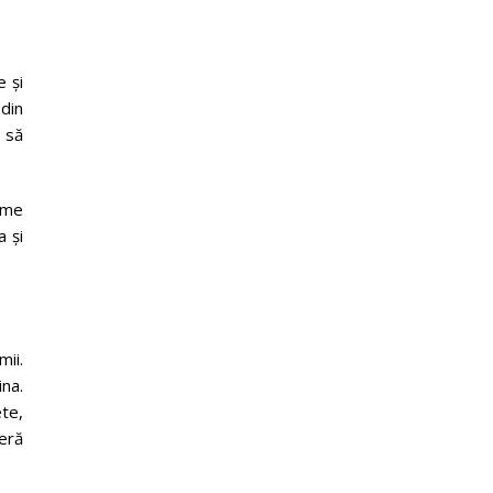
e și
 din
 să
ume
a și
mii.
ina.
te,
feră