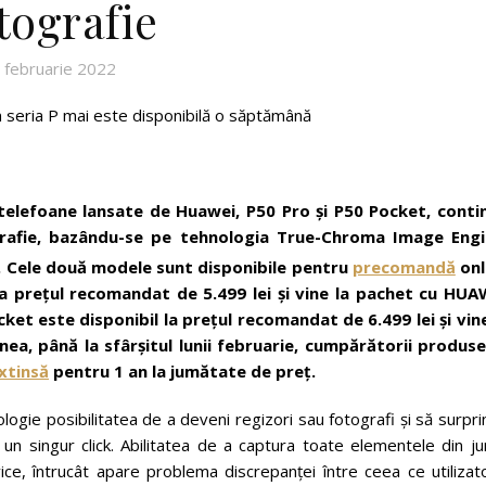
tografie
 februarie 2022
 seria P mai este disponibilă o săptămână
 telefoane lansate de Huawei, P50 Pro și P50 Pocket, conti
ografie, bazându-se pe tehnologia True-Chroma Image Engi
. Cele două modele sunt disponibile pentru
precomandă
onl
a prețul recomandat de 5.499 lei și vine la pachet cu HUA
t este disponibil la prețul recomandat de 6.499 lei și vine
a, până la sfârșitul lunii februarie, cumpărătorii produse
xtinsă
pentru 1 an la jumătate de preț.
logie posibilitatea de a deveni regizori sau fotografi și să surpr
n singur click. Abilitatea de a captura toate elementele din jur
ce, întrucât apare problema discrepanței între ceea ce utilizato