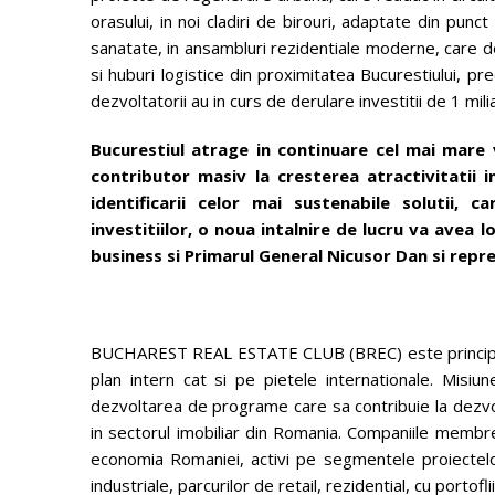
orasului, in noi cladiri de birouri, adaptate din punct
sanatate, in ansambluri rezidentiale moderne, care de
si huburi logistice din proximitatea Bucurestiului, p
dezvoltatorii au in curs de derulare investitii de 1 mil
Bucurestiul atrage in continuare cel mai mare 
contributor masiv la cresterea atractivitatii i
identificarii celor mai sustenabile solutii,
investitiilor, o noua intalnire de lucru va avea 
business si Primarul General Nicusor Dan si repr
BUCHAREST REAL ESTATE CLUB (BREC) este principala
plan intern cat si pe pietele internationale. Misiun
dezvoltarea de programe care sa contribuie la dezvolt
in sectorul imobiliar din Romania. Companiile membre s
economia Romaniei, activi pe segmentele proiectelor 
industriale, parcurilor de retail, rezidential, cu porto