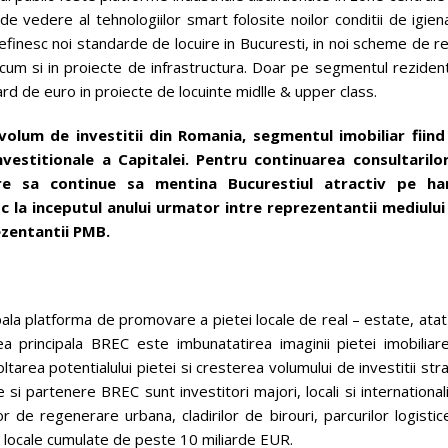
 de vedere al tehnologiilor smart folosite noilor conditii de igien
finesc noi standarde de locuire in Bucuresti, in noi scheme de re
recum si in proiecte de infrastructura. Doar pe segmentul rezident
iard de euro in proiecte de locuinte midlle & upper class.
volum de investitii din Romania, segmentul imobiliar fiind
nvestitionale a Capitalei. Pentru continuarea consultarilor
 care sa continue sa mentina Bucurestiul atractiv pe ha
loc la inceputul anului urmator intre reprezentantii mediului
ezentantii PMB.
 platforma de promovare a pietei locale de real – estate, atat
ea principala BREC este imbunatatirea imaginii pietei imobiliare
area potentialului pietei si cresterea volumului de investitii str
i partenere BREC sunt investitori majori, locali si internationali
de regenerare urbana, cladirilor de birouri, parcurilor logistic
flii locale cumulate de peste 10 miliarde EUR.