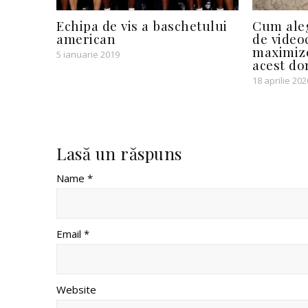
Echipa de vis a baschetului
Cum aleg
american
de videoc
maximize
5 ianuarie 2019
acest d
18 aprilie 202
Lasă un răspuns
Name *
Email *
Website