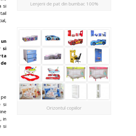
Lenjerii de pat din bumbac 100%
a si
tail
ial,
 un
 si
rta
 de
 pe
 si
Orizontul copiilor
aine
, in
e si