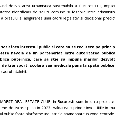
vind dezvoltarea urbanistica sustenabila a Bucurestiului, implic
itatea identificarii de solutii comune si fezabile intre administr
 orasului si asigurarea unui cadru legislativ si decizional predict
atisfaca interesul public si care sa se realizeze pe principi
a, este nevoie de un parteneriat intre autoritatea publica
ublica puternica, care sa stie sa impuna marilor dezvolt
a de transport, scolara sau medicala pana la spatii publice
adrul intalnirii.
HAREST REAL ESTATE CLUB, in Bucuresti sunt in lucru proiecte
ene de livrare pana in 2023. Valoarea cuprinde investitiile in ma
ul public foste platforme industriale abandonate in zone centrale