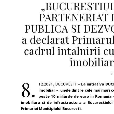
„BUCURESTIUL
PARTENERIAT 
PUBLICA SI DEZV
a declarat Primaru
cadrul intalnirii c
imobiliar
8
8.
12.2021, BUCURESTI –
La initiativa BU
imobiliar – unele dintre cele mai mari c
peste 10 miliarde de euro in Romania –
imobiliar
a si de infrastructura a Bucurestiului
Primariei Municipiului Bucuresti.