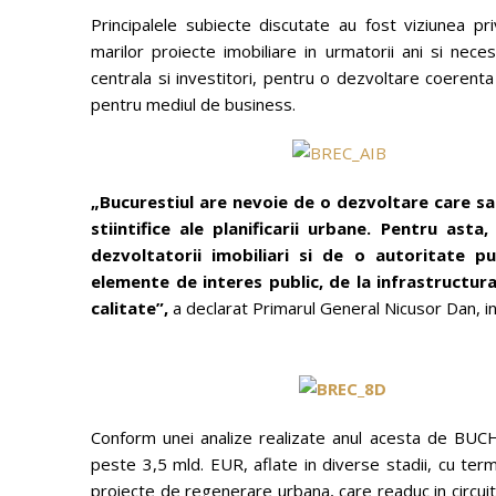
Principalele subiecte discutate au fost viziunea pri
marilor proiecte imobiliare in urmatorii ani si neces
centrala si investitori, pentru o dezvoltare coerenta a
pentru mediul de business.
„Bucurestiul are nevoie de o dezvoltare care sa s
stiintifice ale planificarii urbane. Pentru ast
dezvoltatorii imobiliari si de o autoritate p
elemente de interes public, de la infrastructur
calitate
”,
a declarat Primarul General Nicusor Dan, in c
Conform unei analize realizate anul acesta de BUC
peste 3,5 mld. EUR, aflate in diverse stadii, cu term
proiecte de regenerare urbana, care readuc in circuit