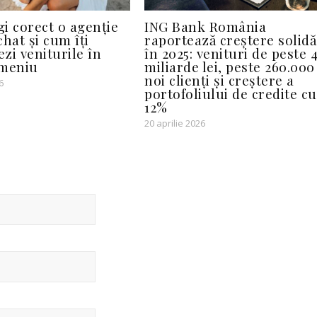
i corect o agenție
ING Bank România
hat și cum îți
raportează creștere solidă
zi veniturile în
în 2025: venituri de peste 
omeniu
miliarde lei, peste 260.000
noi clienți și creștere a
6
portofoliului de credite cu
12%
20 aprilie 2026