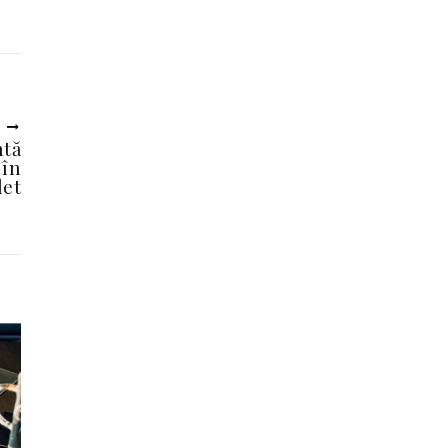
U
ntă
 în
let