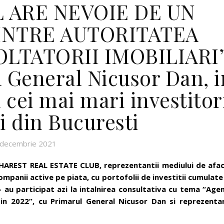
 ARE NEVOIE DE UN
INTRE AUTORITATEA
OLTATORII IMOBILIARI
l General Nicusor Dan, i
u cei mai mari investitor
i din Bucuresti
 decembrie 2021
CHAREST REAL ESTATE CLUB, reprezentantii mediului de afac
ompanii active pe piata, cu portofolii de investitii cumulate
 au participat azi la intalnirea consultativa cu tema
“Age
 in 2022
”
, cu Primarul General Nicusor Dan si reprezentan