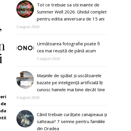
Tot ce trebuie sa stii inainte de
Summer Well 2026. Ghidul complet
pentru editia aniversara de 15 ani
5 august 2026
”
n
Următoarea fotografie poate fi
cea mai reușită de până acum
i
5 august 2026
Mașinile de spălat și uscătoarele
bazate pe inteligență artificială îți
cunosc hainele mai bine decât tine
eri
5 august 2026
 de
nda
Când trebuie curățate canapeaua și
tii
salteaua? 7 semne pentru familiile
din Oradea