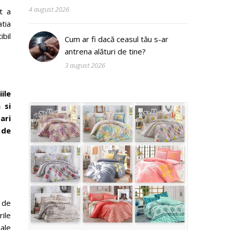
4 august 2026
it a
atia
ibil
Cum ar fi dacă ceasul tău s-ar
antrena alături de tine?
3 august 2026
ile
 si
ari
 de
 de
rile
 ale